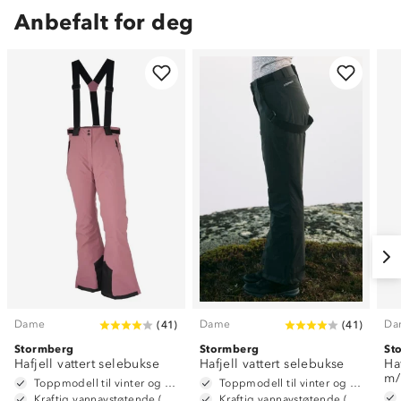
Anbefalt for deg
Dame
Dame
Da
(
41
)
(
41
)
Stormberg
Stormberg
St
Hafjell vattert selebukse
Hafjell vattert selebukse
Ha
m/
Toppmodell til vinter og alpint
Toppmodell til vinter og alpint
Kraftig vannavstøtende (6 000mm vannsøyle)
Kraftig vannavstøtende (6 000mm vannsøyle)