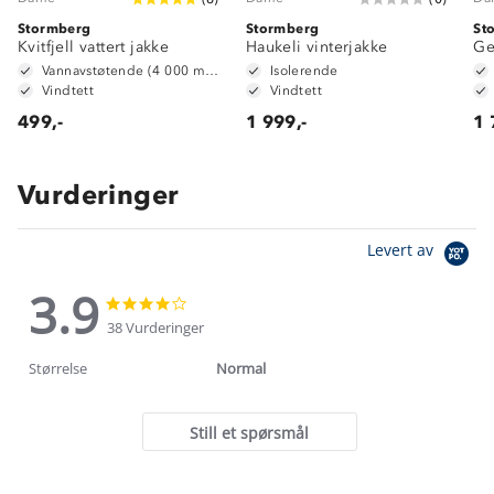
Stormberg
Stormberg
St
Kvitfjell vattert jakke
Haukeli vinterjakke
Ge
Vannavstøtende (4 000 mm vannsøyle)
Isolerende
Vindtett
Vindtett
499,-
1 999,-
1 
Vurderinger
Levert av
3.9
3.9
3.9
star
star
38 Vurderinger
rating
rating
Størrelse
Normal
Still et spørsmål