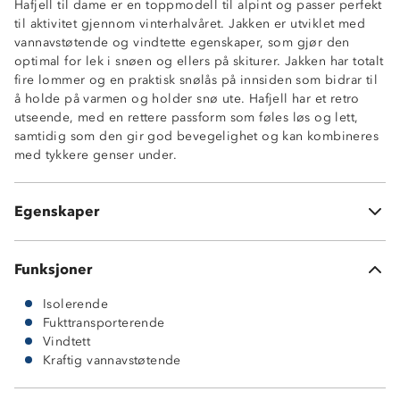
Hafjell til dame er en toppmodell til alpint og passer perfekt
Isolerende
til aktivitet gjennom vinterhalvåret. Jakken er utviklet med
YKK-glidelåser
vannavstøtende og vindtette egenskaper, som gjør den
Heiskortlomme på ermet
optimal for lek i snøen og ellers på skiturer. Jakken har totalt
To sidelommer med glidelås
fire lommer og en praktisk snølås på innsiden som bidrar til
Utvendig brystlomme med glidelås
å holde på varmen og holder snø ute. Hafjell har et retro
Borreslåsstramming på ermene
utseende, med en rettere passform som føles løs og lett,
Strikkjustering nederst i sidene
samtidig som den gir god bevegelighet og kan kombineres
Dobbel stormklaff foran glidelås i front
med tykkere genser under.
Borrelås og knapp i hver ende på stormklaffen
Fastmontert hette med justering rundt ansikt og i
bakhodet
Egenskaper
Fast snølås innvendig i livet
Funksjoner
Isolerende
Fukttransporterende
Vindtett
Kraftig vannavstøtende