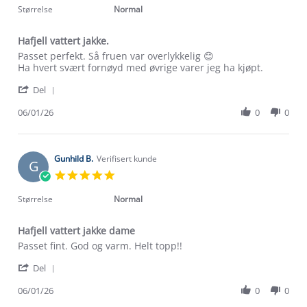
2026
rating
Størrelse
Normal
Hafjell vattert jakke.
Review
review
Passet perfekt. Så fruen var overlykkelig 😊
by
stating
Ha hvert svært fornøyd med øvrige varer jeg ha kjøpt.
Kjell
Hafjell
'
H.
vattert
Del
Share
on
jakke.
Review
06/01/26
0
0
6
by
Jan
Kjell
2026
H.
on
Gunhild B.
Verifisert kunde
G
6
5.0
Jan
star
2026
rating
Størrelse
Normal
Hafjell vattert jakke dame
Review
review
Passet fint. God og varm. Helt topp!!
by
stating
'
Gunhild
Hafjell
Del
Share
B.
vattert
Review
06/01/26
0
0
on
jakke
Om Stormberg
by
6
dame