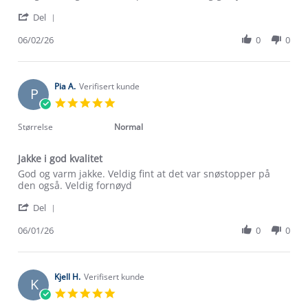
by
stating
'
Kjersti
Anvendelig
Del
Share
R.
jakke
Review
06/02/26
0
0
on
by
6
Kjersti
Feb
R.
2026
on
Pia A.
Verifisert kunde
P
6
5.0
Feb
star
2026
rating
Størrelse
Normal
Jakke i god kvalitet
Review
review
God og varm jakke. Veldig fint at det var snøstopper på
by
stating
den også. Veldig fornøyd
Pia
Jakke
'
A.
i
Del
Share
on
god
Review
06/01/26
0
0
6
kvalitet
by
Jan
Pia
2026
A.
on
Kjell H.
Verifisert kunde
K
6
5.0
Jan
star