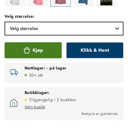
Velg størrelse:
Velg størrelse
Kjøp
Klikk & Hent
Nettlager:
-
på lager
50+ stk
Butikklager:
Tilgjengelig i 2 butikker
Toppmodell til vinter og alpint
Velg butikk
Kraftig vannavstøtende (6 000mm vannsøyle)
Nettpris er gjeldende.
Fukttransporterende (4 000 g/m2/24t)
Vindtett