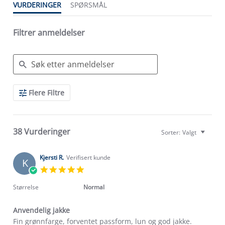
VURDERINGER
SPØRSMÅL
Filtrer anmeldelser
Search
Flere Filtre
Reviews
38 Vurderinger
Sorter:
Valgt
Kjersti R.
Verifisert kunde
K
5.0
star
rating
Størrelse
Normal
Anvendelig jakke
Review
review
Fin grønnfarge, forventet passform, lun og god jakke.