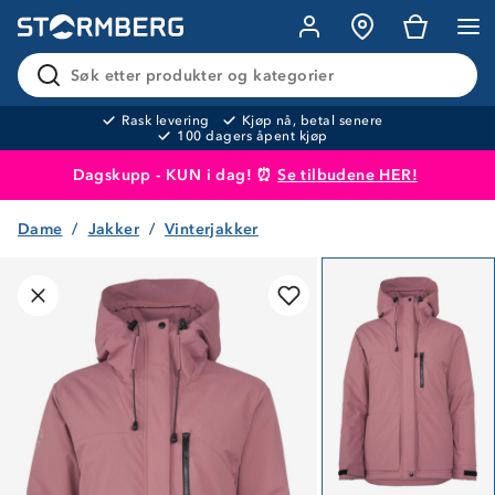
Søk etter produkter og kategorier
Rask levering
Kjøp nå, betal senere
100 dagers åpent kjøp
Dagskupp - KUN i dag! ⏰
Se tilbudene HER!
Dame
Jakker
Vinterjakker
Produktet er lagt i handlekurven
Til kassen