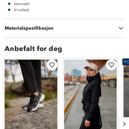
Vanntett
Vindtett
Materialspesifikasjon
100 % polyester
Anbefalt for deg
P