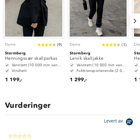
Dame
Dame
Da
(
9
)
(
1
)
Stormberg
Stormberg
St
Henningsvær skallparkas
Larvik skalljakke
He
Vanntett (10 000 mm vannsøyle)
Vanntett (10 000 mm vannsøyle)
Vindtett
Fukttransporterende (2 000g/m2/24t)
1 199,-
1 299,-
1 
Vurderinger
Om Stormberg
Levert av
Verdigrunnlag
0.0
Klima og miljø