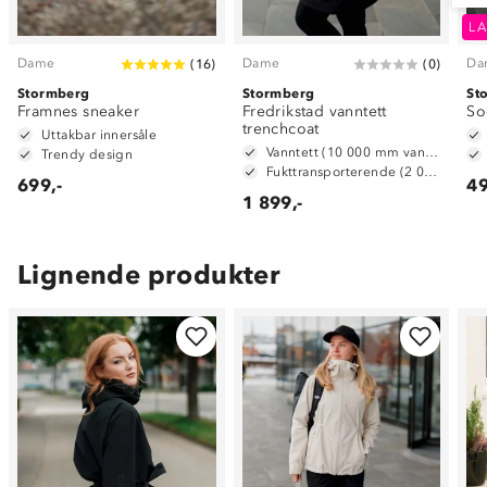
LA
Dame
Dame
Da
(
16
)
(
0
)
Stormberg
Stormberg
St
Framnes sneaker
Fredrikstad vanntett
So
trenchcoat
Uttakbar innersåle
Vanntett (10 000 mm vannsøyle)
Trendy design
Fukttransporterende (2 000g/m2/24t)
699,-
49
1 899,-
Lignende produkter