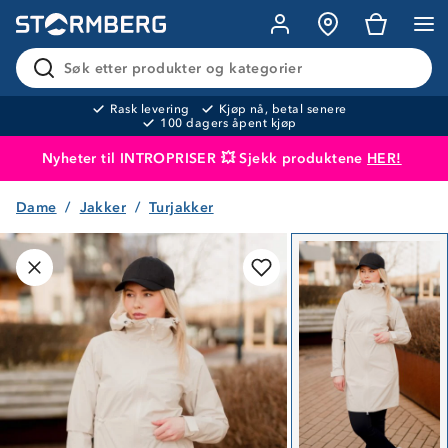
Søk etter produkter og kategorier
Rask levering
Kjøp nå, betal senere
100 dagers åpent kjøp
Nyheter til INTROPRISER 💥 Sjekk produktene
HER!
Dame
Jakker
Turjakker
Produktet er lagt i handlekurven
Til kassen