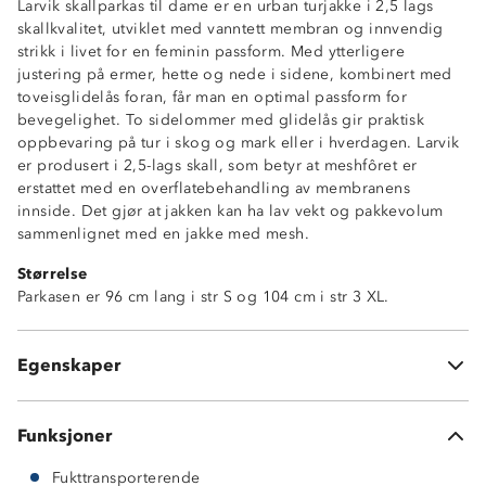
Larvik skallparkas til dame er en urban turjakke i 2,5 lags
skallkvalitet, utviklet med vanntett membran og innvendig
strikk i livet for en feminin passform. Med ytterligere
justering på ermer, hette og nede i sidene, kombinert med
Vanntett (10 000 mm vannsøyle)
toveisglidelås foran, får man en optimal passform for
Fukttransporterende (2 000g/m2/24t)
bevegelighet. To sidelommer med glidelås gir praktisk
Vindtett
oppbevaring på tur i skog og mark eller i hverdagen. Larvik
ProreTex-membran
er produsert i 2,5-lags skall, som betyr at meshfôret er
2,5-lags skallkvalitet
erstattet med en overflatebehandling av membranens
Toveisglidelås
innside. Det gjør at jakken kan ha lav vekt og pakkevolum
Strikkjustering i livet
sammenlignet med en jakke med mesh.
2 glidelåslommer i sidene
Størrelse
Vannavstøtende glidelåser
Parkasen er 96 cm lang i str S og 104 cm i str 3 XL.
Borrelåsjustering rundt håndledd
Strikkjustering nede i sidene
Fastmontert hette med justering rundt ansikt og i
Egenskaper
bakhodet
Funksjoner
Fukttransporterende