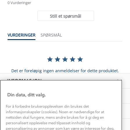
Trelagsprinsippet barn
star
0 Vurderinger
Kundeservice
rating
Etisk handel
Alt du trenger til Norgesferien
Still et spørsmål
Kontakt oss
Dyreetikk
Dette trenger du til barnehagen
Konkurransevinnere
1% til samfunnet
VURDERINGER
SPØRSMÅL
Gravidklær
Kundeklubb
Inkludering
Hvordan velge riktig turtøy?
Norgesferie 🇳🇴
Våre butikker
Materialer
Vask og vedlikehold
Få turinspirasjon og tips her⛰
Bedrift, barnehage og SFO
Personvern
Det er foreløpig ingen anmeldelser for dette produktet.
EL-retur
Overnatte utendørs⛺
Presse
Samarbeide med oss?
INFORMASJON
Store størrelser
Storms turtips🐿️
Jobbe hos oss?
Turmat oppskrifter
Din data, ditt valg.
OM OSS
Leirskole 🥾
Beredskap
For å forbedre brukeropplevelsen din brukes det
Barnehageansatt
TIPS OG RÅD
informasjonskapsler (cookies). Noen er nødvendige for at
nettsiden skal fungere, mens andre brukes for å gi deg en
Tips til hyttetur
personalisert opplevelse med tilpasset innhold og
AKTIVITETER
personalisering av annonser som kan være av interesse for deg,