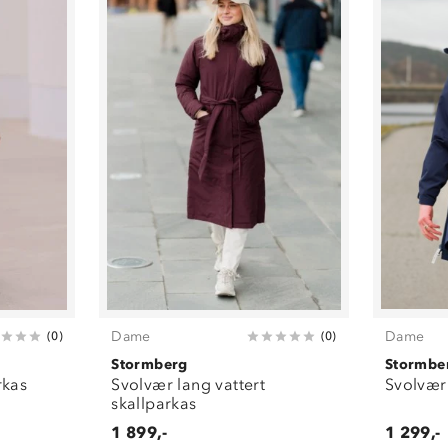
Dame
Dame
(
0
)
(
0
)
Stormberg
Stormbe
rkas
Svolvær lang vattert
Svolvær
skallparkas
1 899,-
1 299,-