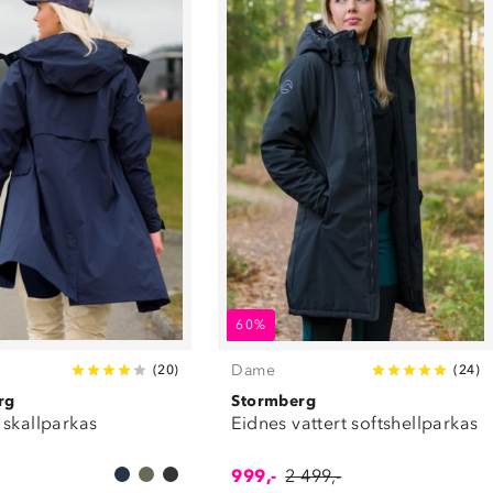
60%
Dame
(
20
)
(
24
)
rg
Stormberg
 skallparkas
Eidnes vattert softshellparkas
999,-
2 499,-