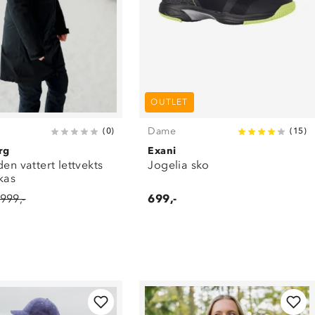
OUTLET
Dame
(
0
)
(
15
)
rg
Exani
den vattert lettvekts
Jogelia sko
kas
 999,-
699,-