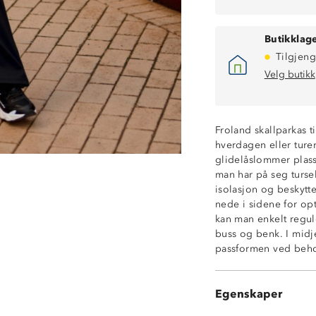
Butikklage
Tilgjeng
Velg butikk
Vanntett (8 000
Fukttransporter
ProreTex®-mem
Froland skallparkas ti
Vindtett
hverdagen eller ture
Toveisglidelås i 
glidelåslommer plass
Vannavstøtende 
man har på seg turse
Meshfôr
isolasjon og beskytte
2-lags skall
nede i sidene for op
To glidelåslomme
kan man enkelt regule
Fast hette med j
buss og benk. I midje
Enhåndsstrammin
passformen ved beh
Borrelåsjusteri
Hakebeskytter p
Forhøyet krage
Egenskaper
Knagghempe i 