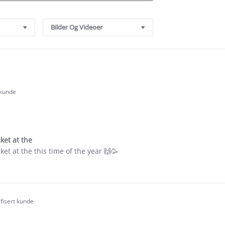
Bilder Og Videoer
 kunde
.0
tar
ating
ket at the
ket at the this time of the year 🙌🥳
e
ew
ifisert kunde
.0
tar