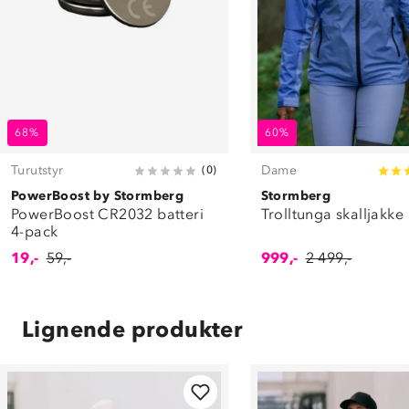
68%
60%
Turutstyr
Dame
(
0
)
PowerBoost by Stormberg
Stormberg
PowerBoost CR2032 batteri
Trolltunga skalljakke
4-pack
19,-
59,-
999,-
2 499,-
Lignende produkter