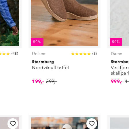
50%
50%
Unisex
Dame
(
48
)
(
3
)
Stormberg
Stormbe
Nordvik ull tøffel
Vestfjor
skallpar
199,-
399,-
999,-
1