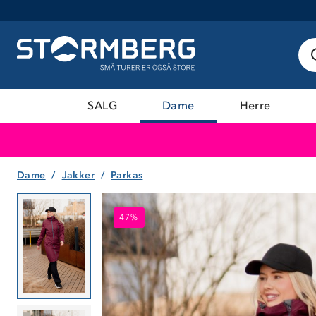
SALG
Dame
Herre
Dame
Jakker
Parkas
47%
47%