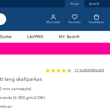
Privat
Bedrift
Mine sider
Favoritter
Handlekurv
Outlet
LAVPRIS
NY: Bedrift
13 VURDERINGER
47%
t lang skallparkas
00 mm vannsøyle)
erende (6 000 g/m2/24t)
embran