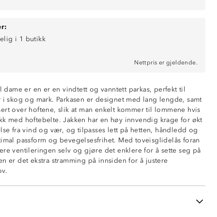
r:
elig i 1 butikk
 mm vannsøyle)
Nettpris er gjeldende.
ende (6 000 g/m2/24t)
bran
l dame er en er en vindtett og vanntett parkas, perfekt til
r i skog og mark. Parkasen er designet med lang lengde, samt
front
ert over hoftene, slik at man enkelt kommer til lommene hvis
glidelåser
kk med hoftebelte. Jakken har en høy innvendig krage for økt
lse fra vind og vær, og tilpasses lett på hetten, håndledd og
timal passform og bevegelsesfrihet. Med toveisglidelås foran
r tilpasset hoftebelte
re ventileringen selv og gjøre det enklere for å sette seg på
ustering rundt ansikt og i bakhodet
n er det ekstra stramming på innsiden for å justere
g nederst i sidene
ov.
ng rundt håndledd
å glidelås
nakken