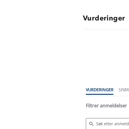
Vurderinger
4.2
star
rating
VURDERINGER
SPØ
Filtrer anmeldelser