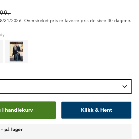
99,-
 8/31/2026. Overstreket pris er laveste pris de siste 30 dagene.
dy
 i handlekurv
Klikk & Hent
-
på lager