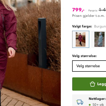
799,-
1 4
Førpris:
Prisen gjelder t.o.m.
Valgt farge:
Burgun
Velg størrelse:
Velg størrelse
Legg
Nettlager:
50+ stk