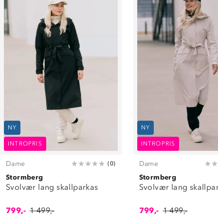
NY
NY
INTROPRIS
INTROPRIS
Dame
Dame
(
0
)
Stormberg
Stormberg
Svolvær lang skallparkas
Svolvær lang skallpa
799,-
1 499,-
799,-
1 499,-