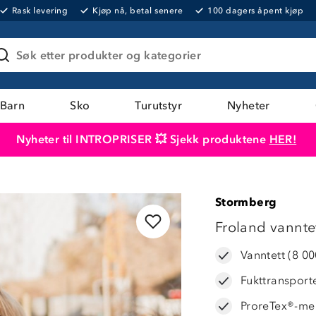
Rask levering
Kjøp nå, betal senere
100 dagers åpent kjøp
Søk etter produkter og kategorier
Barn
Sko
Turutstyr
Nyheter
Nyheter til INTROPRISER 💥 Sjekk produktene
HER!
Produktet er lagt i handlekurven
Til kassen
Stormberg
47%
Froland vanntet
Vanntett (8 0
Fukttransport
ProreTex®-m