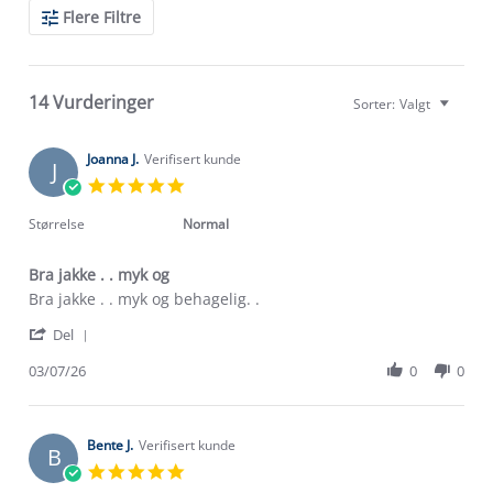
Search
Flere Filtre
Reviews
14 Vurderinger
Sorter:
Valgt
Joanna J.
Verifisert kunde
J
5.0
star
rating
Størrelse
Normal
Bra jakke . . myk og
Review
review
Bra jakke . . myk og behagelig. .
by
stating
'
Joanna
Bra
Del
Share
J.
jakke
Review
03/07/26
0
0
on
.
by
3
.
Joanna
Jul
myk
J.
2026
og
on
Bente J.
Verifisert kunde
B
3
5.0
Jul
star