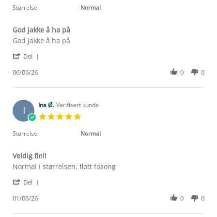
2026
rating
Størrelse
Normal
God jakke å ha på
Review
review
God jakke å ha på
by
stating
'
Bente
God
Del
Share
J.
jakke
Review
06/06/26
0
0
on
å
by
6
ha
Bente
Jun
på
J.
2026
on
Ina Ø.
Verifisert kunde
I
6
5.0
Jun
star
2026
rating
Størrelse
Normal
Veldig fin!!
Review
review
Normal i størrelsen, flott fasong
by
stating
'
Ina
Veldig
Del
Share
Ø.
fin!!
Review
01/06/26
0
0
on
by
1
Ina
Jun