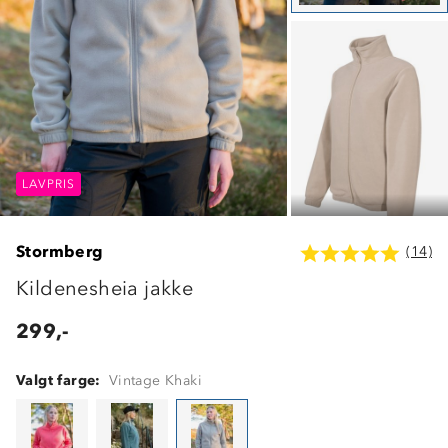
LAVPRIS
LAVPRIS
LAVPRIS
Stormberg
(14)
Kildenesheia jakke
299,-
Valgt farge:
Vintage Khaki