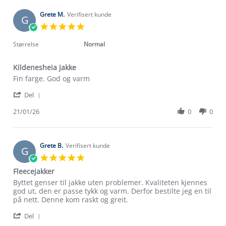
Ø.
2026
on
Grete M.
Verifisert kunde
G
1
5.0
Jun
star
2026
rating
Størrelse
Normal
Kildenesheia jakke
Review
review
Fin farge. God og varm
by
stating
'
Grete
Kildenesheia
Del
Share
M.
jakke
Om Stormberg
Review
21/01/26
0
0
on
by
21
Verdigrunnlag
Grete
Jan
M.
2026
on
Klima og miljø
Grete B.
Verifisert kunde
G
Trelagsprinsippet barn
21
5.0
Kundeservice
Jan
star
Etisk handel
Fleecejakker
2026
Alt du trenger til Norgesferien
rating
Kontakt oss
Review
review
Byttet genser til jakke uten problemer. Kvaliteten kjennes
Dyreetikk
by
stating
god ut, den er passe tykk og varm. Derfor bestilte jeg en til
Dette trenger du til barnehagen
Grete
Fleecejakker
på nett. Denne kom raskt og greit.
Konkurransevinnere
1% til samfunnet
B.
Gravidklær
'
on
Del
Kundeklubb
Share
20