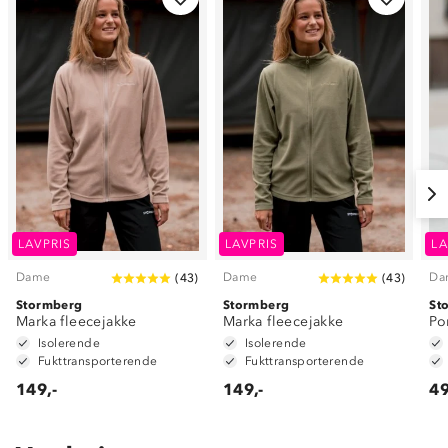
LAVPRIS
LAVPRIS
LA
Dame
Dame
Da
(
43
)
(
43
)
Stormberg
Stormberg
St
Marka fleecejakke
Marka fleecejakke
Po
Isolerende
Isolerende
Fukttransporterende
Fukttransporterende
149,-
149,-
49