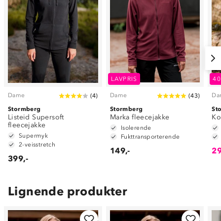
LAVPRIS
4
Dame
Dame
Da
(
4
)
(
43
)
Stormberg
Stormberg
St
Listeid Supersoft
Marka fleecejakke
Ko
fleecejakke
Isolerende
Supermyk
Fukttransporterende
2-veisstretch
149,-
29
399,-
Lignende produkter