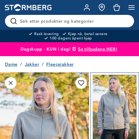
Søk etter produkter og kategorier
Rask levering
Kjøp nå, betal senere
100 dagers åpent kjøp
Dagskupp - KUN i dag! ⏰
Se tilbudene HER!
Dame
Jakker
Fleecejakker
Produktet er lagt i handlekurven
Til kassen