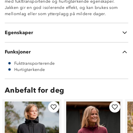
med fukttransportende og hurtigtørkende egenskaper.
Jakken gir en god isolerende effekt, og kan brukes som
Hurtigtørkende
mellomlag eller som ytterplagg på mildere dager.
Fukttransporterende
Antinuppebehandlet
260g microfleece kvalitet av 100% polyester
Egenskaper
To stikklommer i sidesømmene
Funksjoner
Fukttransporterende
Hurtigtørkende
Anbefalt for deg