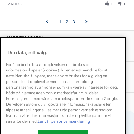
Inkludering
Review
Hvordan velge riktig turtøy?
20/01/26
0
0
Jan
Norgesferie 🇳🇴
Våre butikker
by
2026
Materialer
Grete
Vask og vedlikehold
B.
Få turinspirasjon og tips her⛰
Bedrift, barnehage og SFO
1
2
3
on
Personvern
EL-retur
20
Overnatte utendørs⛺
Presse
Jan
Samarbeide med oss?
INFORMASJON
2026
Store størrelser
Storms turtips🐿️
Jobbe hos oss?
Turmat oppskrifter
Din data, ditt valg.
OM OSS
Leirskole 🥾
Beredskap
For å forbedre brukeropplevelsen din brukes det
Barnehageansatt
TIPS OG RÅD
informasjonskapsler (cookies). Noen er nødvendige for at
nettsiden skal fungere, mens andre brukes for å gi deg en
Tips til hyttetur
personalisert opplevelse med tilpasset innhold og
AKTIVITETER
personalisering av annonser som kan være av interesse for deg,
både på hjemmesiden og via markedsføring. Vi deler
informasjonen med våre samarbeidspartnere, inkludert Google.
Du velger selv om du vil godta alle informasjonskapsler eller
tilpasse innstillingene. Les mer i vår personvernerklæring om
hvordan vi bruker informasjonskapsler og hvilke partnere vi
samarbeider med.
Les vår personvernserklæring
Du betaler enkelt med