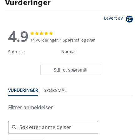
Vurderinger
Levert av
4.9
4.9
4.9
star
star
14 Vurderinger, 1 Spørsmål og svar
rating
rating
Størrelse
Normal
Still et spørsmål
VURDERINGER
SPØRSMÅL
Filtrer anmeldelser