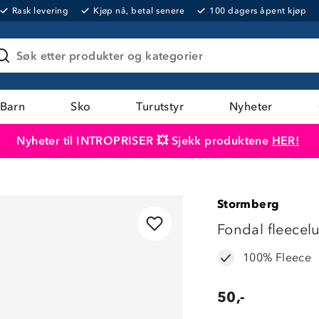
Rask levering
Kjøp nå, betal senere
100 dagers åpent kjøp
Søk etter produkter og kategorier
Barn
Sko
Turutstyr
Nyheter
Nyheter til INTROPRISER 💥 Sjekk produktene
HER!
Produktet er lagt i handlekurven
Til kassen
Stormberg
OUTLET
Fondal fleecel
100% Fleece
50,-