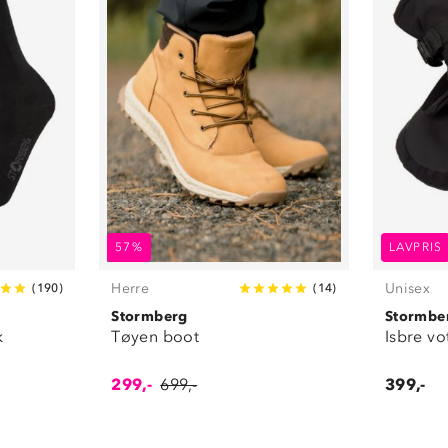
57%
LAVPRIS
Herre
Unisex
(
190
)
(
14
)
Stormberg
Stormbe
k
Tøyen boot
Isbre vo
299,-
699,-
399,-