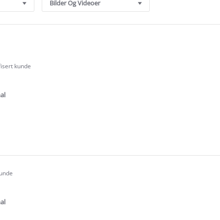
Bilder Og Videoer
fisert kunde
.0
tar
ating
al
e
ew
anne
kunde
.0
tar
ating
al