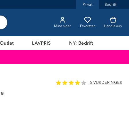
Privat
Bedrift
Mine sider
Favoritter
Handlekurv
Outlet
LAVPRIS
NY: Bedrift
6 VURDERINGER
ue