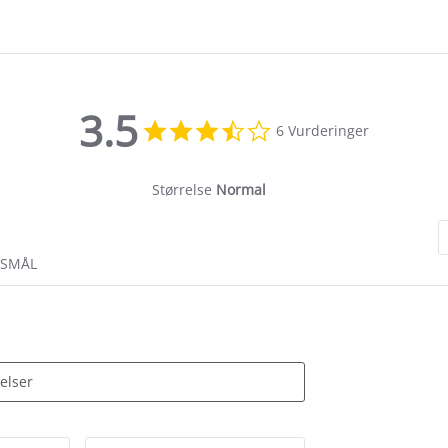
3.5
3.5
6 Vurderinger
star
rating
Størrelse
Normal
RSMÅL