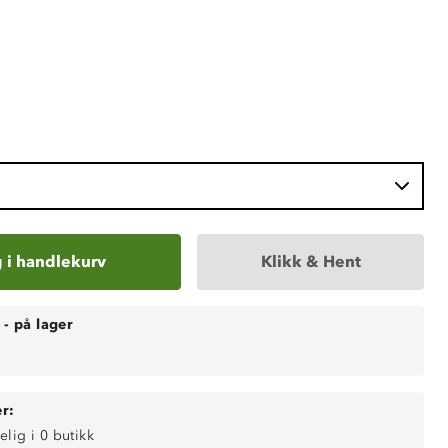
 i handlekurv
Klikk & Hent
-
på lager
r:
elig i 0 butikk