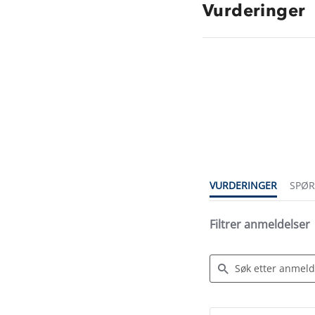
Vurderinger
3.5
star
rating
VURDERINGER
SPØ
Filtrer anmeldelser
Search
Reviews