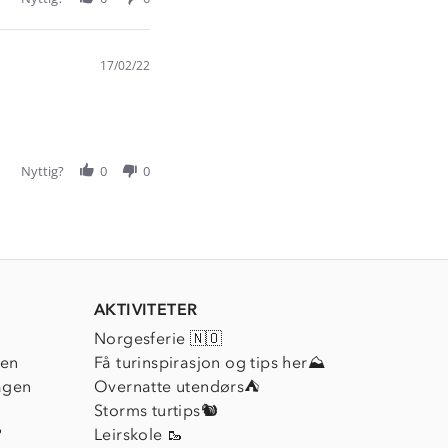
17/02/22
Nyttig?
0
0
AKTIVITETER
Norgesferie 🇳🇴
ien
Få turinspirasjon og tips her⛰
agen
Overnatte utendørs⛺
Storms turtips🐿️
?
Leirskole 🥾