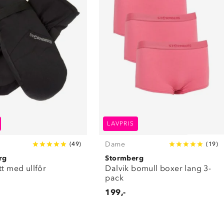
LAVPRIS
Dame
(
49
)
(
19
)
rg
Stormberg
tt med ullfôr
Dalvik bomull boxer lang 3-
pack
199,-