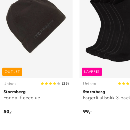
OUTLET
LAVPRIS
Unisex
Unisex
(
29
)
Stormberg
Stormberg
Fondal fleecelue
Fagerli ullsokk 3-pac
50,-
99,-