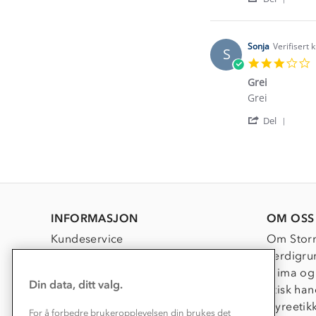
Shar
J.
Revi
on
by
19
Victo
Mar
Sonja
Verifisert 
S
J.
2023
3
on
s
19
Grei
r
Mar
Review
review
Grei
2023
by
stating
'
Sonja
Grei
Del
Shar
on
Revi
17
by
Feb
Sonja
2022
on
17
Feb
2022
INFORMASJON
OM OSS
Kundeservice
Om Stor
Kontakt oss
Verdigru
Konkurransevinnere
Klima og
Din data, ditt valg.
Kundeklubb
Etisk han
Våre butikker
Dyreetik
For å forbedre brukeropplevelsen din brukes det