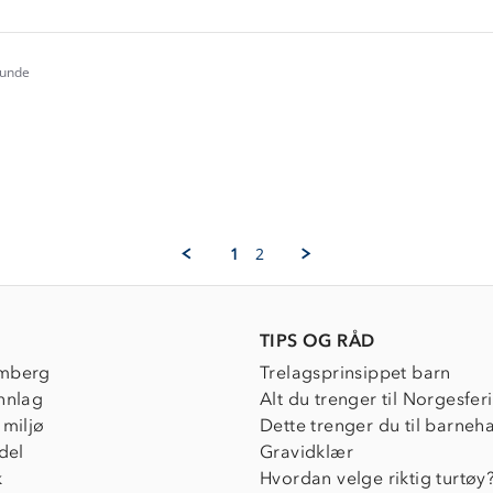
e
ew
ria
kunde
.0
tar
ating
e
ew
1
2
TIPS OG RÅD
mberg
Trelagsprinsippet barn
nnlag
Alt du trenger til Norgesfer
 miljø
Dette trenger du til barneh
del
Gravidklær
k
Hvordan velge riktig turtøy