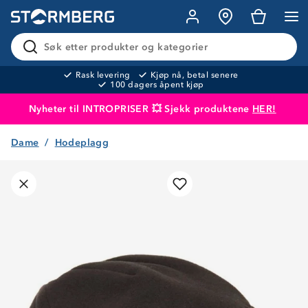
Søk etter produkter og kategorier
Rask levering
Kjøp nå, betal senere
100 dagers åpent kjøp
Nyheter til INTROPRISER 💥 Sjekk produktene
HER!
Dame
Hodeplagg
Produktet er lagt i handlekurven
Til kassen