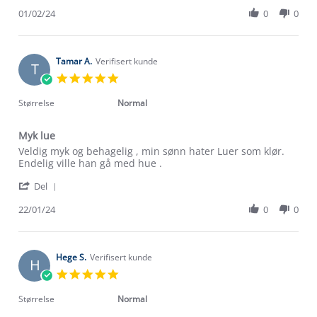
Share
lise
fin
Review
01/02/24
0
0
N.
passform,
by
on
passet
Inger-
1
perfekt
lise
Feb
😊
N.
Tamar A.
Verifisert kunde
2024
T
on
5.0
1
star
Feb
rating
Størrelse
Normal
2024
Myk lue
Review
review
Veldig myk og behagelig , min sønn hater Luer som klør.
by
stating
Endelig ville han gå med hue .
Tamar
Myk
'
A.
lue
Del
Share
on
Review
22/01/24
0
0
22
by
Jan
Tamar
2024
A.
on
Hege S.
Verifisert kunde
H
22
5.0
Jan
star
2024
rating
Størrelse
Normal