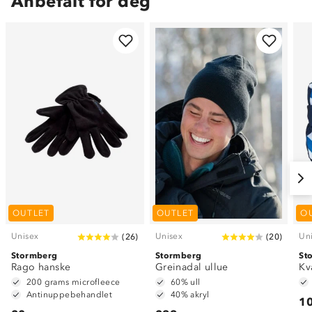
Anbefalt for deg
OUTLET
OUTLET
O
Unisex
Unisex
Un
(
26
)
(
20
)
Stormberg
Stormberg
St
Rago hanske
Greinadal ullue
Kv
200 grams microfleece
60% ull
Antinuppebehandlet
40% akryl
10