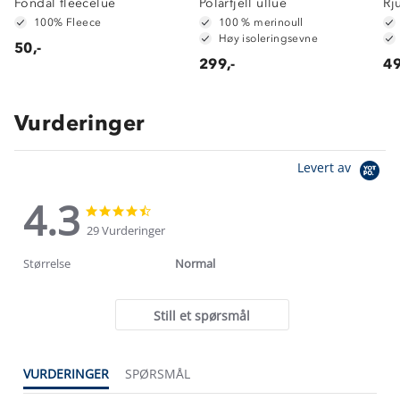
Fondal fleecelue
Polarfjell ullue
Rj
100% Fleece
100 % merinoull
Høy isoleringsevne
50,-
299,-
49
Vurderinger
Levert av
4.3
4.3
4.3
star
star
29 Vurderinger
rating
rating
Størrelse
Normal
Still et spørsmål
VURDERINGER
SPØRSMÅL