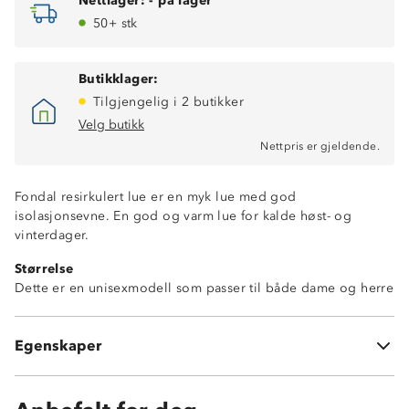
Nettlager:
-
på lager
50+ stk
Butikklager:
Tilgjengelig i 2 butikker
Velg butikk
Nettpris er gjeldende.
Fondal resirkulert lue er en myk lue med god
isolasjonsevne. En god og varm lue for kalde høst- og
vinterdager.
Størrelse
Dette er en unisexmodell som passer til både dame og herre
155g fleecekvalitet
Egenskaper
100% resirkulert polyester