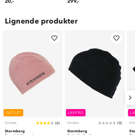
20,-
299,-
Lignende produkter
OUTLET
LAVPRIS
LA
Unisex
Unisex
Un
(
6
)
(
0
)
Stormberg
Stormberg
St