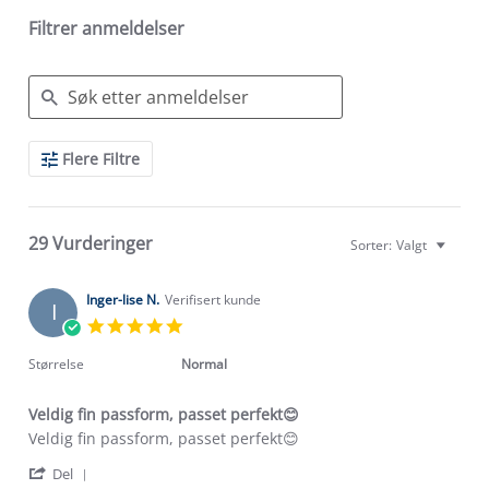
Filtrer anmeldelser
Search
Flere Filtre
Reviews
29 Vurderinger
Sorter:
Valgt
Inger-lise N.
Verifisert kunde
I
5.0
star
rating
Størrelse
Normal
Veldig fin passform, passet perfekt😊
Review
review
Veldig fin passform, passet perfekt😊
by
stating
'
Inger-
Veldig
Del