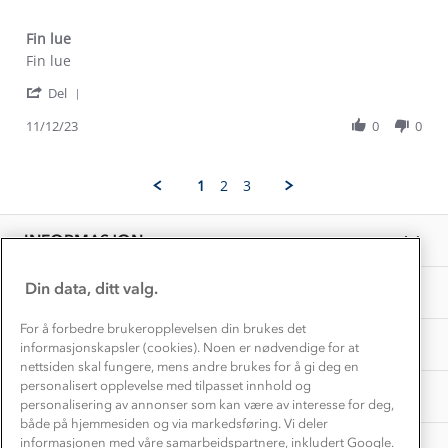
Alt du trenger til Norgesferien
Kontakt oss
Dyreetikk
Fin lue
Dette trenger du til barnehagen
Review
review
Fin lue
Konkurransevinnere
1% til samfunnet
by
stating
Gravidklær
'
Torbjørn
Fin
Del
Kundeklubb
Share
H.
lue
Inkludering
Hvordan velge riktig turtøy?
Review
11/12/23
0
0
on
Norgesferie 🇳🇴
Våre butikker
by
11
Materialer
Torbjørn
Dec
Vask og vedlikehold
H.
Få turinspirasjon og tips her⛰
2023
Bedrift, barnehage og SFO
1
2
3
Personvern
on
EL-retur
11
Overnatte utendørs⛺
Presse
Dec
Samarbeide med oss?
INFORMASJON
2023
Store størrelser
Storms turtips🐿️
Jobbe hos oss?
Turmat oppskrifter
Din data, ditt valg.
OM OSS
Leirskole 🥾
Beredskap
For å forbedre brukeropplevelsen din brukes det
Barnehageansatt
TIPS OG RÅD
informasjonskapsler (cookies). Noen er nødvendige for at
nettsiden skal fungere, mens andre brukes for å gi deg en
Tips til hyttetur
personalisert opplevelse med tilpasset innhold og
AKTIVITETER
personalisering av annonser som kan være av interesse for deg,
både på hjemmesiden og via markedsføring. Vi deler
informasjonen med våre samarbeidspartnere, inkludert Google.