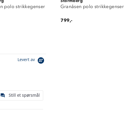
rg
Stormberg
n polo strikkegenser
Granåsen polo strikkegenser
799,-
Levert av
Still et spørsmål