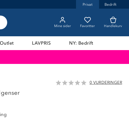
Privat
Bedrift
Mine sider
Favoritter
Handlekurv
Outlet
LAVPRIS
NY: Bedrift
0 VURDERINGER
44%
lgenser
ing