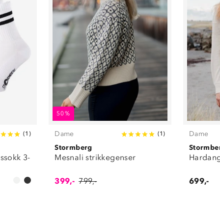
50%
Dame
Dame
(
1
)
(
1
)
Stormberg
Stormbe
ssokk 3-
Mesnali strikkegenser
Hardange
399,-
799,-
699,-