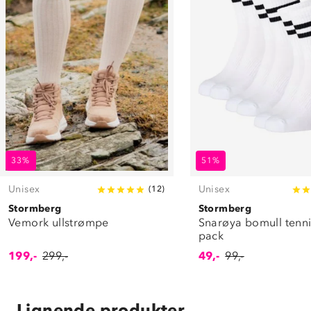
33%
51%
Unisex
Unisex
(
12
)
Stormberg
Stormberg
Vemork ullstrømpe
Snarøya bomull tenni
pack
199,-
299,-
49,-
99,-
Lignende produkter