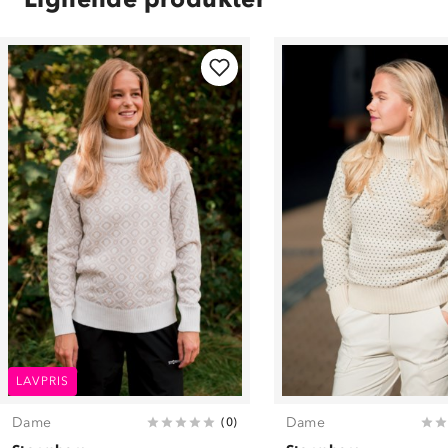
LAVPRIS
Dame
Dame
(
0
)