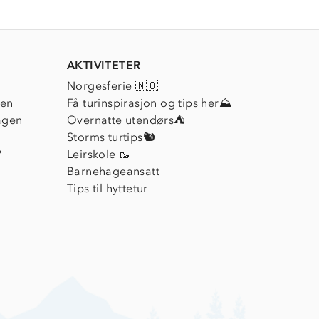
AKTIVITETER
Norgesferie 🇳🇴
ien
Få turinspirasjon og tips her⛰
agen
Overnatte utendørs⛺
Storms turtips🐿️
?
Leirskole 🥾
Barnehageansatt
Tips til hyttetur