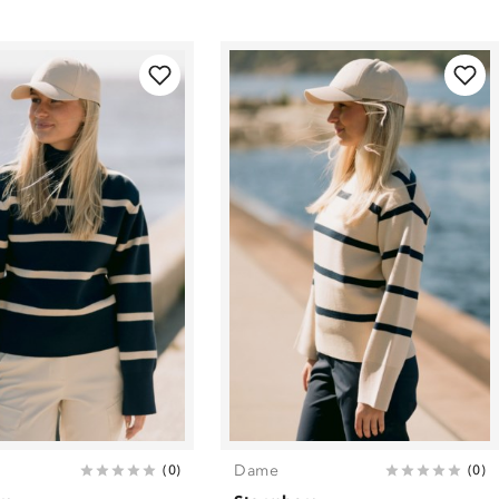
Dame
(
0
)
(
0
)