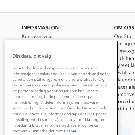
INFORMASJON
OM OSS
Kundeservice
Om Stor
Kontakt oss
Verdigru
Konkurransevinnere
Klima og
Din data, ditt valg.
Kundeklubb
Etisk han
Våre butikker
Dyreetik
For å forbedre brukeropplevelsen din brukes det
Bedrift, barnehage og SFO
1% til s
informasjonskapsler (cookies). Noen er nødvendige for
Presse
Inkluder
at nettsiden skal fungere, mens andre brukes for å gi
deg en personalisert opplevelse med tilpasset innhold
Material
og personalisering av annonser som kan være av
Personve
interesse for deg, både på hjemmesiden og via
Samarbe
markedsføring. Vi deler informasjonen med våre
Jobbe ho
samarbeidspartnere, inkludert Google. Du velger selv
om du vil godta alle informasjonskapsler eller tilpasse
innstillingene. Les mer i vår personvernerklæring om
hvordan vi bruker informasjonskapsler og hvilke
partnere vi samarbeider med.
Les vår