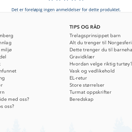
Det er foreløpig ingen anmeldelser for dette produktet.
TIPS OG RÅD
mberg
Trelagsprinsippet barn
nnlag
Alt du trenger til Norgesfer
 miljø
Dette trenger du til barneh
del
Gravidklær
k
Hvordan velge riktig turtøy
amfunnet
Vask og vedlikehold
ing
EL-retur
er
Store størrelser
rn
Turmat oppskrifter
ide med oss?
Beredskap
s oss?