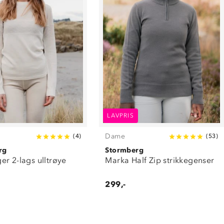
LAVPRIS
Dame
(
4
)
(
53
)
rg
Stormberg
r 2-lags ulltrøye
Marka Half Zip strikkegenser
299,-