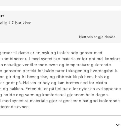
r:
elig i 7 butikker
Nettpris er gjeldende.
lgenser til dame er en myk og isolerende genser med
m kombinerer ull med syntetiske materialer for optimal komfort
sin naturlige ventilerende evne og temperaturregulerende
nne genseren perfekt for både turer i skogen og hverdagsbruk.
jon gir deg fri bevegelse, og ribbestrikk på hem, hals og
ter godt på. Halsen er høy og kan brettes ned for ekstra
n og nakken. Enten du er på fjelltur eller nyter en avslappende
erg holde deg varm og komfortabel gjennom hele dagen.
g
 med syntetisk materiale gjør at genseren har god isolerende
rterende evner.
rende
vslutnigner