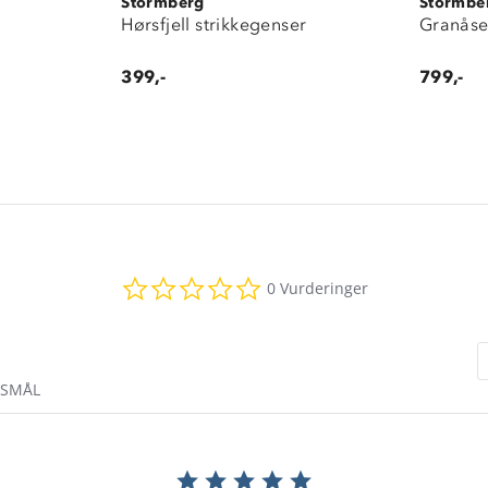
Stormberg
Stormbe
Hørsfjell strikkegenser
Granåse
399,-
799,-
0.0
0 Vurderinger
star
rating
RSMÅL