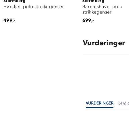
Stormberg
Stormberg
Hørsfjell polo strikkegenser
Barentshavet polo
strikkegenser
499,-
699,-
Vurderinger
VURDERINGER
SPØ