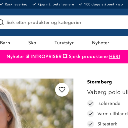
Rask levering
Kjøp nå, betal senere
100 dagers åpent kjøp
Søk etter produkter og kategorier
Barn
Sko
Turutstyr
Nyheter
Nyheter til INTROPRISER 💥 Sjekk produktene
HER!
Produktet er lagt i handlekurven
Til kassen
Stormberg
44%
Vaberg polo ul
Isolerende
Varm ullbland
Slitesterk