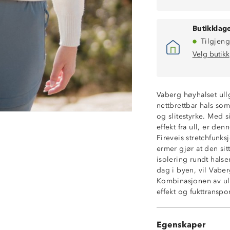
Butikklage
Tilgjeng
Velg butikk
Vaberg høyhalset ul
nettbrettbar hals so
og slitestyrke. Med 
effekt fra ull, er de
Fireveis stretchfunks
ermer gjør at den sit
isolering rundt halse
Isolerende
dag i byen, vil Vab
Varm ullblandin
Kombinasjonen av ull
Slitesterk
effekt og fukttranspo
Naturlig ventile
4-veisstretch
Ribbestrikk på a
Egenskaper
Høy polohals