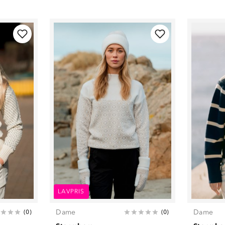
LAVPRIS
Dame
Dame
(
0
)
(
0
)