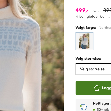
499,-
899
Førpris:
Prisen gjelder t.o.m.
Valgt farge:
Northen
Velg størrelse:
Velg størrelse
Legg
Nettlager:
50+ stk