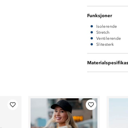
Funksjoner
Isolerende
Stretch
Ventilerende
Slitesterk
55 % ull
Materialspesifika
45 % akryl