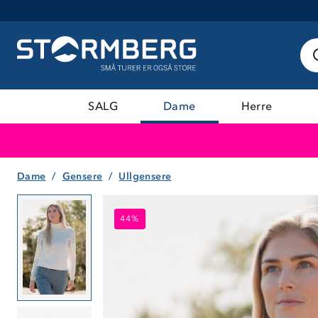
SALG
Dame
Herre
Dame
Gensere
Ullgensere
44%
44%