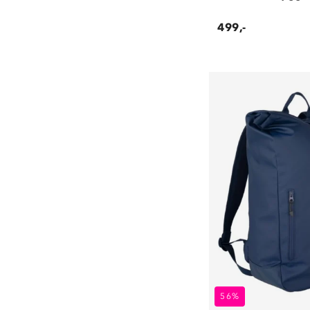
499,-
56%