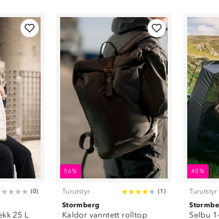
56%
40%
Turutstyr
Turutstyr
(
0
)
(
1
)
Stormberg
Stormbe
ekk 25 L
Kaldor vanntett rolltop
Selbu 1