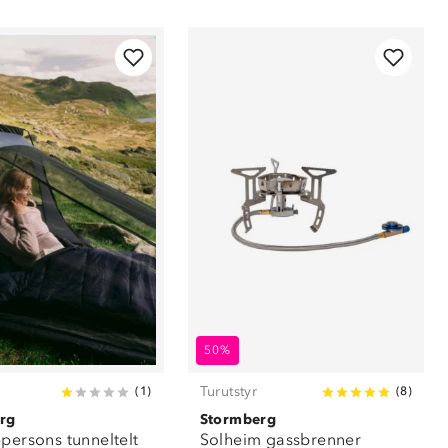
50%
Turutstyr
(
1
)
(
8
)
rg
Stormberg
-persons tunneltelt
Solheim gassbrenner