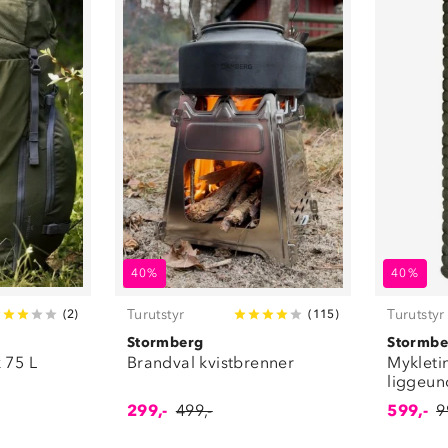
40%
40%
Turutstyr
Turutstyr
(
2
)
(
115
)
Stormberg
Stormbe
k 75 L
Brandval kvistbrenner
Mykleti
liggeun
299,-
499,-
599,-
9