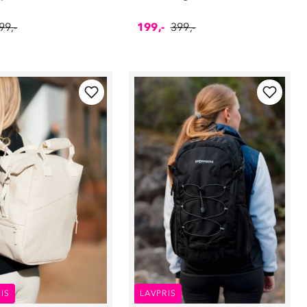
99,-
199,-
399,-
IS
LAVPRIS