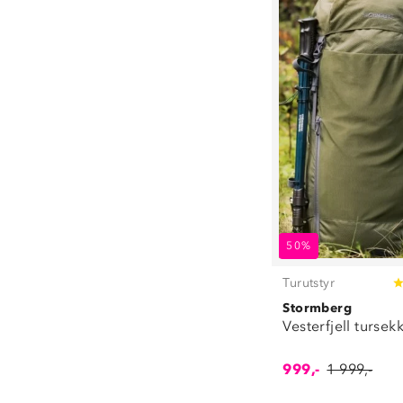
50%
Turutstyr
Stormberg
Vesterfjell tursek
999,-
1 999,-