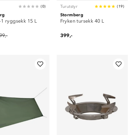
Turutstyr
(
0
)
(
19
)
rg
Stormberg
i-1 ryggsekk 15 L
Fryken tursekk 40 L
99,-
399,-