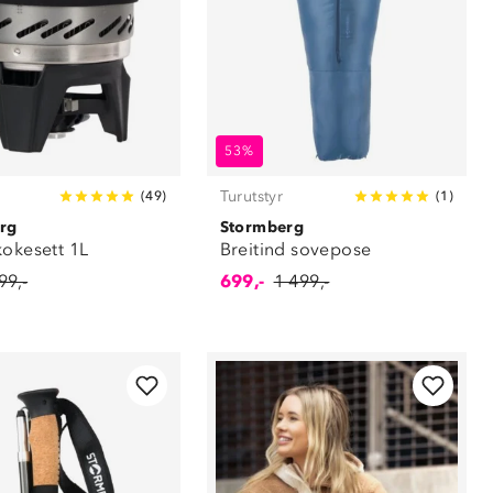
53%
Turutstyr
(
49
)
(
1
)
rg
Stormberg
kokesett 1L
Breitind sovepose
99,-
699,-
1 499,-