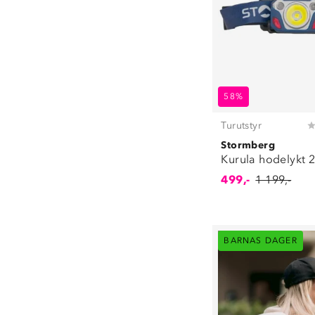
58%
Turutstyr
Stormberg
Kurula hodelykt 
499,-
1 199,-
BARNAS DAGER