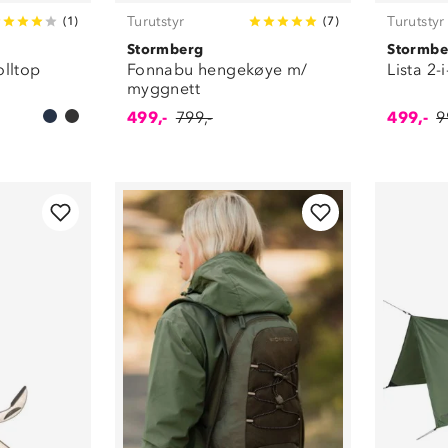
Turutstyr
Turutstyr
(
1
)
(
7
)
Stormberg
Stormbe
olltop
Fonnabu hengekøye m/
Lista 2-
myggnett
499,-
799,-
499,-
9