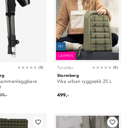
NY
LAVPRIS
Turutstyr
(
0
)
(
0
)
rg
Stormberg
 sammenleggbare
Vika urban ryggsekk 25 L
r
99,-
499,-