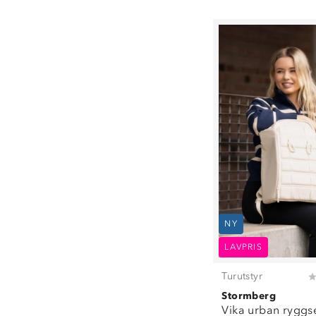
NY
LAVPRIS
Turutstyr
Stormberg
Vika urban ryggs