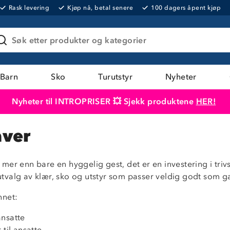
Rask levering
Kjøp nå, betal senere
100 dagers åpent kjøp
Søk etter produkter og kategorier
Barn
Sko
Turutstyr
Nyheter
Nyheter til INTROPRISER 💥 Sjekk produktene
HER!
Produktet er lagt i handlekurven
Til kassen
aver
r mer enn bare en hyggelig gest, det er en investering i tri
utvalg av klær, sko og utstyr som passer veldig godt som gav
annet:
ansatte
til ansatte