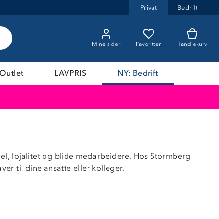
Privat
Bedrift
Mine sider
Favoritter
Handlekurv
Outlet
LAVPRIS
NY: Bedrift
vsel, lojalitet og blide medarbeidere. Hos Stormberg
er til dine ansatte eller kolleger.