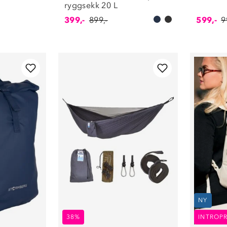
ryggsekk 20 L
399,-
899,-
599,-
9
NY
38%
INTROPR