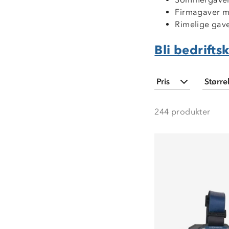
Firmagaver me
Rimelige gav
Bli bedrifts
Pris
Større
Min
Mak
O
244
produkter
19,-
1 69
3
3