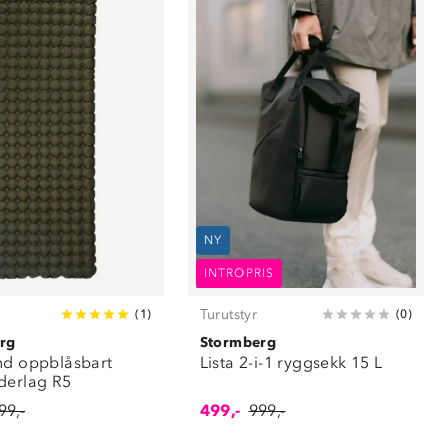
NY
INTROPRIS
Turutstyr
(
1
)
(
0
)
rg
Stormberg
nd oppblåsbart
Lista 2-i-1 ryggsekk 15 L
derlag R5
99,-
499,-
999,-