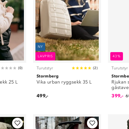
NY
LAVPRIS
43%
Turutstyr
Turutstyr
(
0
)
(
2
)
Stormberg
Stormbe
ekk 25 L
Vika urban ryggsekk 35 L
Rjukan
gåstave
499,-
399,-
6