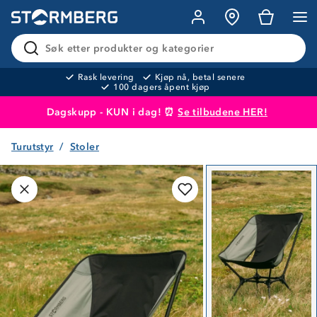
Søk etter produkter og kategorier
Rask levering
Kjøp nå, betal senere
100 dagers åpent kjøp
Dagskupp - KUN i dag! ⏰
Se tilbudene HER!
Turutstyr
Stoler
Produktet er lagt i handlekurven
Til kassen