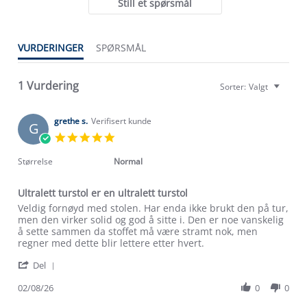
Still et spørsmål
VURDERINGER
SPØRSMÅL
Om Stormberg
1 Vurdering
Sorter:
Valgt
Verdigrunnlag
grethe s.
Verifisert kunde
G
Klima og miljø
5.0
Trelagsprinsippet barn
star
Kundeservice
Etisk handel
rating
Størrelse
Normal
Alt du trenger til Norgesferien
Kontakt oss
Dyreetikk
Ultralett turstol er en ultralett turstol
Dette trenger du til barnehagen
Konkurransevinnere
Review
review
Veldig fornøyd med stolen. Har enda ikke brukt den på tur,
1% til samfunnet
by
stating
men den virker solid og god å sitte i. Den er noe vanskelig
Gravidklær
grethe
Ultralett
å sette sammen da stoffet må være stramt nok, men
Kundeklubb
Inkludering
s.
turstol
regner med dette blir lettere etter hvert.
Hvordan velge riktig turtøy?
on
er
Norgesferie 🇳🇴
Våre butikker
'
2
en
Del
Materialer
Share
Vask og vedlikehold
Aug
ultralett
Få turinspirasjon og tips her⛰
Bedrift, barnehage og SFO
Review
02/08/26
0
0
2026
turstol
Personvern
by
EL-retur