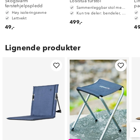
Skogsvarm
Losistua turstol
Li
førstehjelpspledd
pa
Sammenleggbar stol med ryggstøtte
Høy isoleringsevne
Kun tre deler: bendeler, sete og oppbevaringsbag
Lettvekt
499,-
49,-
49
Lignende produkter