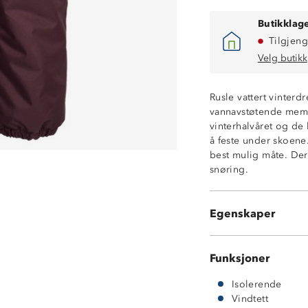
Butikklage
Tilgjeng
Velg butikk
Rusle vattert vinterd
vannavstøtende membr
Vindtett
vinterhalvåret og de
Vannavstøtende
å feste under skoene.
Isolerende
best mulig måte. Derf
Stormklaff bak g
snøring.
Refleksdetaljer
Avtakbar hette f
Strikk i livet
Egenskaper
Justerbare strik
Funksjoner
Isolerende
Vindtett