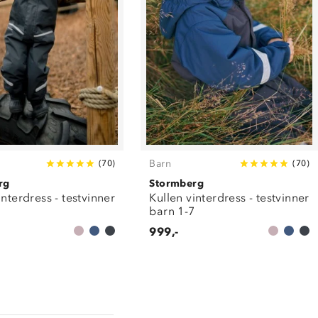
Barn
(
70
)
(
70
)
rg
Stormberg
interdress - testvinner
Kullen vinterdress - testvinner
7
barn 1-7
999,-