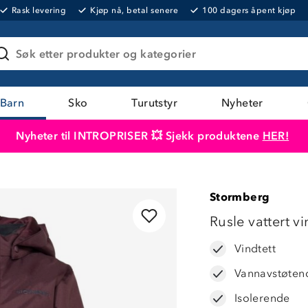
Rask levering
Kjøp nå, betal senere
100 dagers åpent kjøp
Søk etter produkter og kategorier
Barn
Sko
Turutstyr
Nyheter
Nyheter til INTROPRISER 💥 Sjekk produktene
HER!
Produktet er lagt i handlekurven
Til kassen
Stormberg
LAVPRIS
Rusle vattert v
Vindtett
Vannavstøten
Isolerende