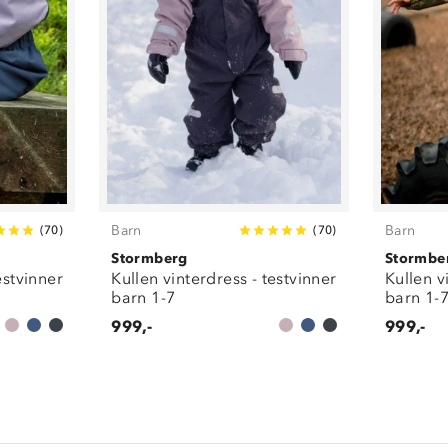
Barn
Barn
(
70
)
(
70
)
Stormberg
Stormbe
estvinner
Kullen vinterdress - testvinner
Kullen v
barn 1-7
barn 1-
999,-
999,-