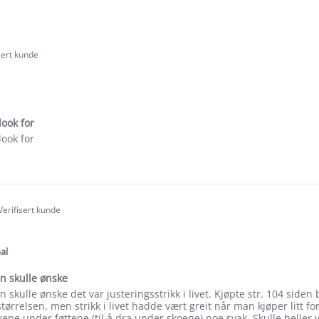
sert kunde
.0
tar
ating
look for
look for
e
ew
ica
Verifisert kunde
.0
tar
ating
al
n skulle ønske
skulle ønske det var justeringsstrikk i livet. Kjøpte str. 104 siden b
ørrelsen, men strikk i livet hadde vært greit når man kjøper litt for s
kene under føttene (til å dra under skoene) noe svak. Skulle heller