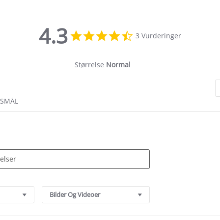
4.3
4.3
3 Vurderinger
star
rating
Størrelse
Normal
RSMÅL
Bilder Og Videoer