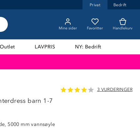
Privat
Bedrift
Mine sider
Favoritter
Handlekurv
Outlet
LAVPRIS
NY: Bedrift
3 VURDERINGER
LAVPRIS
interdress barn 1-7
de, 5000 mm vannsøyle