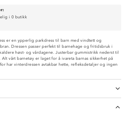
r:
elig i 0 butikk
ress er en ypperlig parkdress til barn med vindtett og
an. Dressen passer perfekt til barnehage og fritidsbruk i
 kaldere høst- og vårdagene. Justerbar gummistrikk nederst til
, 5000 mm vannsøyle
 Alt vårt barnetøy er laget for å ivareta barnas sikkerhet på
or har vinterdressen avtakbar hette, refleksdetaljer og ingen
lidelås
or økt sikkerhet
k for feste under skoene