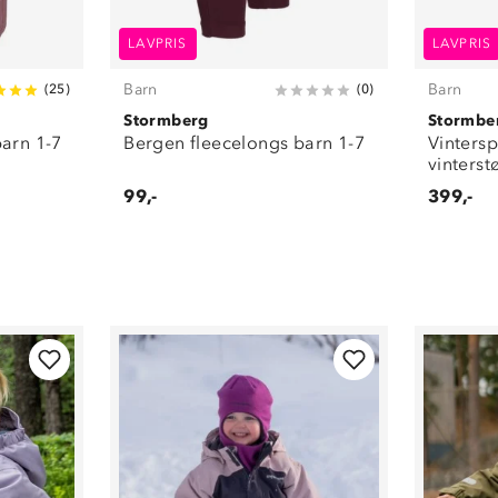
LAVPRIS
LAVPRIS
Barn
Barn
(
25
)
(
0
)
Stormberg
Stormbe
barn 1-7
Bergen fleecelongs barn 1-7
Vintersp
vinterst
99,-
399,-