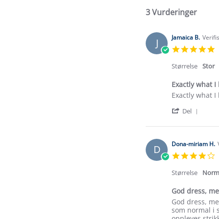
3 Vurderinger
Jamaica B.
Verifi
J
5
s
r
Størrelse
Stor
Exactly what I 
Review
review
Exactly what I 
by
stating
'
Jamaica
Exactly
Del
Shar
B.
what
Revi
on
I
by
27
look
Jama
Jan
for
Dona-miriam H.
D
B.
2025
4
on
s
27
r
Størrelse
Norm
Jan
2025
God dress, me
Review
review
God dress, men 
by
stating
som normal i st
Dona-
God
oppleves strik