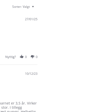
Sorter:
Valgt
27/01/25
Nyttig?
0
0
10/12/23
arnet er 3,5 år. Virker
tor. I tillegg
 vært gummi. Helhetlig