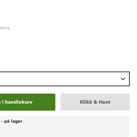
berry
 i handlekurv
Klikk & Hent
-
på lager