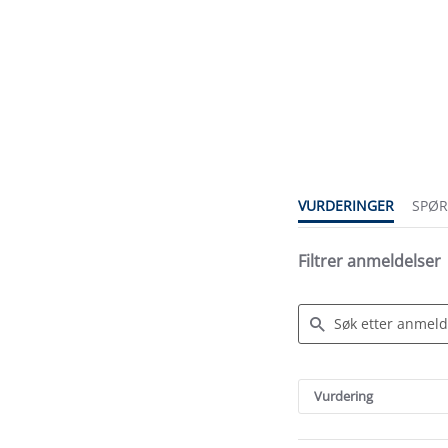
4.3
star
rating
VURDERINGER
SPØ
Filtrer anmeldelser
Search
Reviews
Vurdering