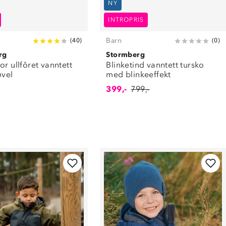
NY
INTROPRIS
Barn
(
40
)
(
0
)
rg
Stormberg
or ullfôret vanntett
Blinketind vanntett tursko
øvel
med blinkeeffekt
399,-
799,-