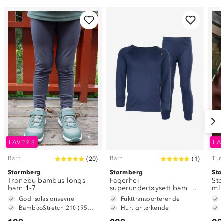
LAVPRIS
LA
Barn
Barn
Tur
(
20
)
(
1
)
Stormberg
Stormberg
St
Tronebu bambus longs
Fagerhei
St
barn 1-7
superundertøysett barn 1-
ml
7
God isolasjonsevne
Fukttransporterende
BambooStretch 210 (95% bambusviskose og 5% spandex)
Hurtightørkende