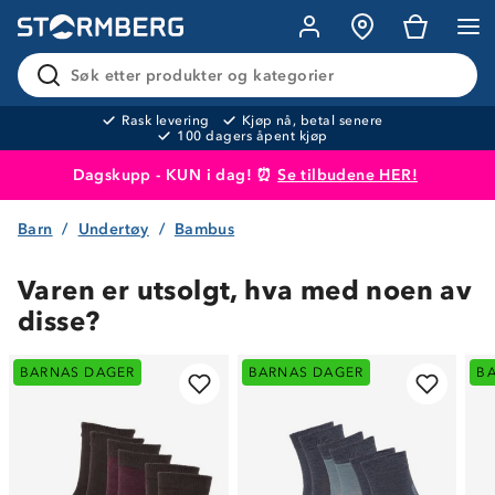
Søk etter produkter og kategorier
Rask levering
Kjøp nå, betal senere
100 dagers åpent kjøp
Dagskupp - KUN i dag! ⏰
Se tilbudene HER!
Barn
Undertøy
Bambus
Produktet er lagt i handlekurven
Til kassen
Varen er utsolgt, hva med noen av
disse?
BARNAS DAGER
BARNAS DAGER
B