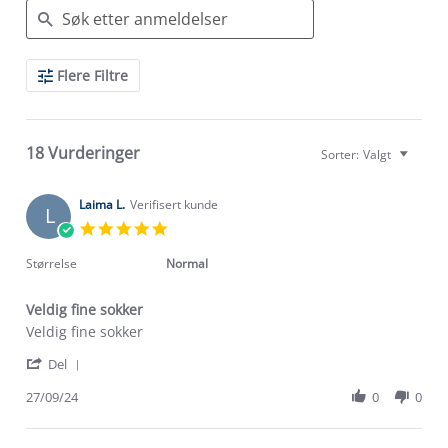
Search
Flere Filtre
Reviews
18 Vurderinger
Sorter:
Valgt
Laima L.
Verifisert kunde
L
5.0
star
rating
Størrelse
Normal
Veldig fine sokker
Review
review
Veldig fine sokker
by
stating
'
Laima
Veldig
Del
Share
L.
fine
Review
27/09/24
0
0
on
sokker
by
27
Laima
Sep
L.