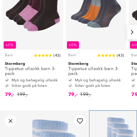
60%
60%
6
Barn
Barn
Ba
(
43
)
(
43
)
Stormberg
Stormberg
St
Tippetue ullsokk barn 3-
Tippetue ullsokk barn 3-
Ti
pack
pack
pa
Myk og behagelig ullsokk
Myk og behagelig ullsokk
Sitter godt på foten
Sitter godt på foten
79,-
199,-
79,-
199,-
79