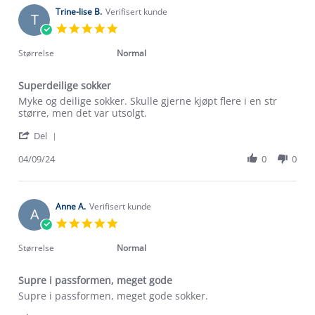
2024
on
Trine-lise B.
Verifisert kunde
T
27
5.0
Sep
star
2024
rating
Størrelse
Normal
Superdeilige sokker
Review
review
Myke og deilige sokker. Skulle gjerne kjøpt flere i en str
by
stating
større, men det var utsolgt.
Trine-
Superdeilige
'
lise
sokker
Del
Share
B.
Review
04/09/24
0
0
on
by
4
Trine-
Sep
lise
2024
B.
Anne A.
Verifisert kunde
A
on
5.0
4
star
Sep
rating
Størrelse
Normal
2024
Supre i passformen, meget gode
Review
review
Supre i passformen, meget gode sokker.
by
stating