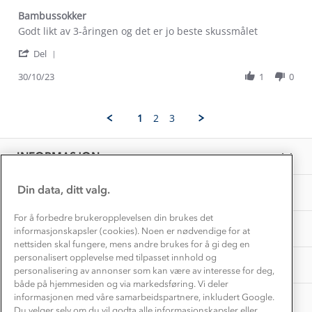
Kontakt oss
Dyreetikk
Bambussokker
Dette trenger du til barnehagen
Review
review
Godt likt av 3-åringen og det er jo beste skussmålet
Konkurransevinnere
1% til samfunnet
by
stating
Gravidklær
'
Kjersti
Bambussokker
Del
Kundeklubb
Share
S.
Inkludering
Review
Hvordan velge riktig turtøy?
30/10/23
1
0
on
Norgesferie 🇳🇴
Våre butikker
by
30
Materialer
Kjersti
Oct
Vask og vedlikehold
S.
Få turinspirasjon og tips her⛰
2023
Bedrift, barnehage og SFO
1
2
3
on
Personvern
EL-retur
30
Overnatte utendørs⛺
Presse
Oct
Samarbeide med oss?
INFORMASJON
2023
Store størrelser
Storms turtips🐿️
Jobbe hos oss?
Turmat oppskrifter
Din data, ditt valg.
OM OSS
Leirskole 🥾
Beredskap
For å forbedre brukeropplevelsen din brukes det
Barnehageansatt
TIPS OG RÅD
informasjonskapsler (cookies). Noen er nødvendige for at
nettsiden skal fungere, mens andre brukes for å gi deg en
Tips til hyttetur
personalisert opplevelse med tilpasset innhold og
AKTIVITETER
personalisering av annonser som kan være av interesse for deg,
både på hjemmesiden og via markedsføring. Vi deler
informasjonen med våre samarbeidspartnere, inkludert Google.
Du velger selv om du vil godta alle informasjonskapsler eller