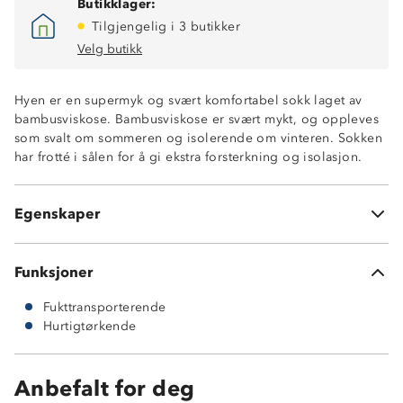
Butikklager:
Tilgjengelig i 3 butikker
Velg butikk
Hyen er en supermyk og svært komfortabel sokk laget av
bambusviskose. Bambusviskose er svært mykt, og oppleves
Fukttransporterende
som svalt om sommeren og isolerende om vinteren. Sokken
Hurtigtørkende
har frotté i sålen for å gi ekstra forsterkning og isolasjon.
Antistatisk
Et kløfritt alternativ til ull
3 par sokker
Egenskaper
70 % bambusviskose, 27 % nylon, 3 % elastan
Funksjoner
Fukttransporterende
Hurtigtørkende
Anbefalt for deg