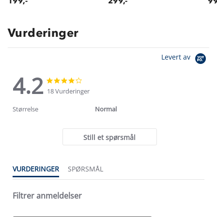
199,-
299,-
99
Vurderinger
Levert av
4.2
4.2
4.2
star
star
18 Vurderinger
rating
rating
Størrelse
Normal
Still et spørsmål
VURDERINGER
SPØRSMÅL
Filtrer anmeldelser