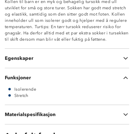
Kollen til barn er en myk og behagelig tursokk med ull
utviklet for små og store turer. Sokken har godt med stretch
og elastikk, samtidig som den sitter godt mot foten. Kollen
inneholder ull som isolerer godt og hjelper med å regulere
temperaturen. Turtips: En tørr tursokk reduserer risiko for
gnagsår. Ha derfor alltid med et par ekstra sokker i tursekken
til skift dersom man blir våt eller fuktig på føttene.
Ullfrottè undersåle
Funksjonell passform
4-veis stretch
Egenskaper
2 par sokker i pakken
Funksjoner
Isolerende
Stretch
Undersåle i 40 % ull, 41 % nylon, 16 % polyester og 3 &
spandex
Fot i 81 % bomull, 17 % polyester og 2 % spandex
Materialspesifikasjon
Skaft i 61 % bomull, 30 % polyester og 9 % spandex