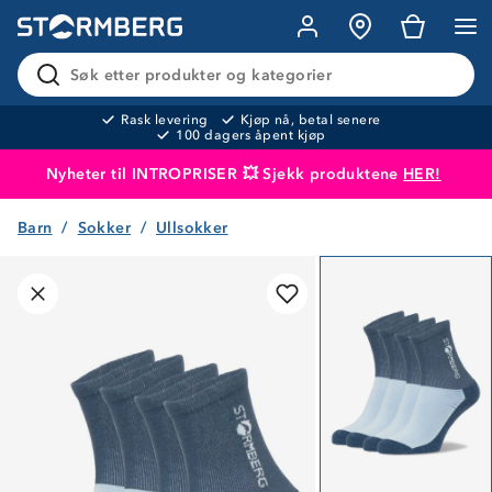
Søk etter produkter og kategorier
Rask levering
Kjøp nå, betal senere
100 dagers åpent kjøp
Nyheter til INTROPRISER 💥 Sjekk produktene
HER!
Barn
Sokker
Ullsokker
Produktet er lagt i handlekurven
Til kassen