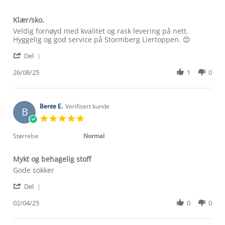
Klær/sko.
Review
review
Veldig fornøyd med kvalitet og rask levering på nett.
by
stating
Hyggelig og god service på Stormberg Liertoppen. 😊
Brita
Klær/sko.
'
H.
Del
Share
on
Review
26/08/25
1
0
26
by
Aug
Brita
2025
H.
on
Bente E.
Verifisert kunde
B
26
5.0
Aug
star
2025
rating
Størrelse
Normal
Mykt og behagelig stoff
Review
review
Gode sokker
by
stating
'
Bente
Mykt
Del
Share
E.
og
Review
02/04/25
0
0
on
behagelig
by
2
stoff
Om Stormberg
Bente
Apr