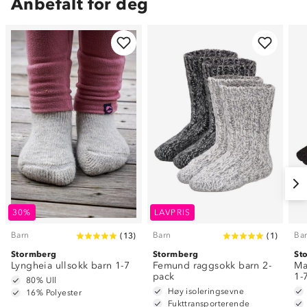
Anbefalt for deg
30%
LAVPRIS
Barn
Barn
Ba
(
13
)
(
1
)
Stormberg
Stormberg
St
Lyngheia ullsokk barn 1-7
Femund raggsokk barn 2-
Ma
pack
1-
80% Ull
Høy isoleringsevne
16% Polyester
Fukttransporterende