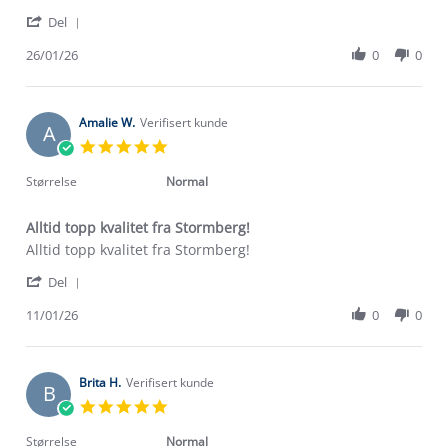
by
stating
'
Amalie
Gode
Del
Share
B.
sokker
Review
26/01/26
0
0
on
by
26
Amalie
Jan
B.
2026
on
Amalie W.
Verifisert kunde
A
26
5.0
Jan
star
2026
rating
Størrelse
Normal
Alltid topp kvalitet fra Stormberg!
Review
review
Alltid topp kvalitet fra Stormberg!
by
stating
'
Amalie
Alltid
Del
Share
W.
topp
Review
11/01/26
0
0
on
kvalitet
by
11
fra
Amalie
Jan
Stormberg!
W.
2026
on
Brita H.
Verifisert kunde
B
11
5.0
Jan
star
2026
rating
Størrelse
Normal