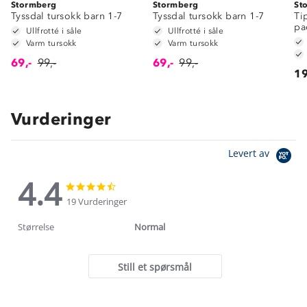
Stormberg
Stormberg
St
Tyssdal tursokk barn 1-7
Tyssdal tursokk barn 1-7
Ti
pa
Ullfrotté i såle
Ullfrotté i såle
Varm tursokk
Varm tursokk
69,-
99,-
69,-
99,-
19
Vurderinger
Levert av
4.4
4.4
4.4
star
star
19 Vurderinger
rating
rating
Størrelse
Normal
Still et spørsmål