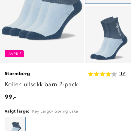
LAVPRIS
LAVPRIS
LAVPRIS
Stormberg
(19)
Kollen ullsokk barn 2-pack
99,-
Valgt farge:
Key Largo/ Spring Lake