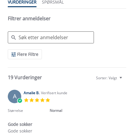
VURDERINGER
SPØRSMÅL
Filtrer anmeldelser
Search
Flere Filtre
Reviews
19 Vurderinger
Sorter:
Valgt
Amalie B.
Verifisert kunde
A
5.0
star
rating
Størrelse
Normal
Gode sokker
Review
review
Gode sokker