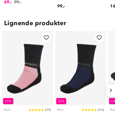
69,-
99,-
99,-
16
Lignende produkter
30%
30%
LA
Barn
Barn
Ba
(
11
)
(
11
)