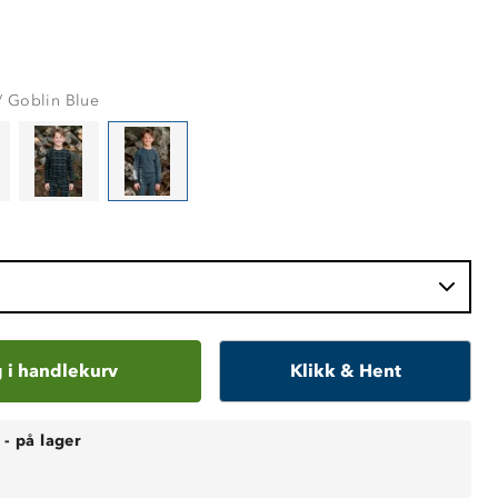
/ Goblin Blue
 i handlekurv
Klikk & Hent
-
på lager