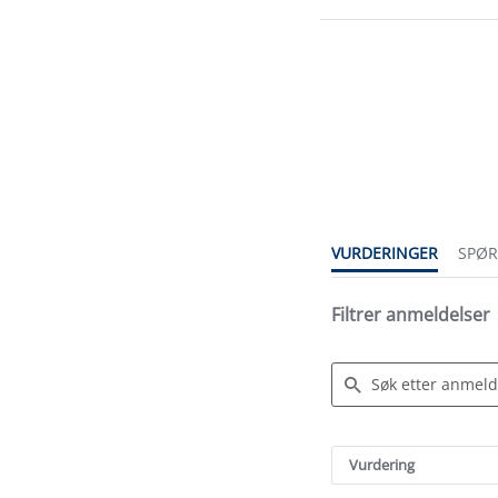
4.3
star
rating
VURDERINGER
SPØ
Filtrer anmeldelser
Search
Reviews
Vurdering