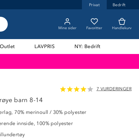
Privat
Bedrift
Mine sider
Favoritter
Handlekurv
Outlet
LAVPRIS
NY: Bedrift
7 VURDERINGER
LAVPRIS
trøye barn 8-14
terlag, 70% merinoull / 30% polyester
erende innside, 100% polyester
ullundertøy