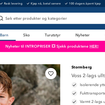
Rask levering
Kjøp nå, betal senere
100 dagers åpent kjøp
Søk etter produkter og kategorier
Barn
Sko
Turutstyr
Nyheter
Nyheter til INTROPRISER 💥 Sjekk produktene
HER!
Produktet er lagt i handlekurven
Til kassen
Stormberg
LAVPRIS
Voss 2-lags ull
Isolerende yt
Fukttransport
Varmt 2-lags 