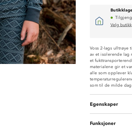
Butikklage
Tilgjeng
Velg butikk
Voss 2-lags ulltrøye 
av et isolerende lag
et fukttransporteren
materialene gir et va
alle som opplever klø
Isolerende ytte
temperaturregulerend
Fukttransporter
som til de milde dag
Varmt 2-lags ull
Hurtigtørkende
Undertøy med kl
Egenskaper
ØkoTex® sertifis
Funksjoner