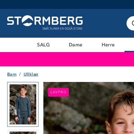
SALG
Dame
Herre
Barn
Ullklær
LAVPRIS
LAVPRIS