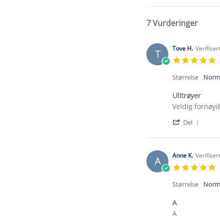
7 Vurderinger
Tove H.
Verifiser
T
5
s
r
Størrelse
Norm
Ulltrøyer
Review
review
Veldig fornøyd
by
stating
'
Tove
Ulltrøyer
Del
Shar
H.
Revi
on
by
27
Tove
Jan
Anne K.
Verifiser
A
H.
2026
5
on
s
27
r
Størrelse
Norm
Jan
2026
A
Review
review
A