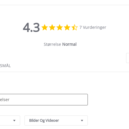
4.3
4.3
7 Vurderinger
star
rating
Størrelse
Normal
RSMÅL
Bilder Og Videoer