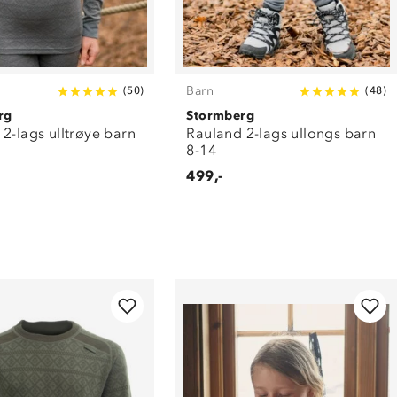
Barn
(
50
)
(
48
)
rg
Stormberg
2-lags ulltrøye barn
Rauland 2-lags ullongs barn
8-14
499,-