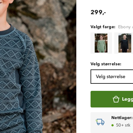
299,-
Valgt farge:
Ebony 
Velg størrelse:
Velg størrelse
Legg
Nettlager:
50+ stk