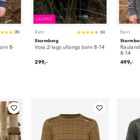
LAVPRIS
Barn
Barn
(
8
)
(
6
)
Stormberg
Stormbe
barn 8-
Voss 2-lags ullongs barn 8-14
Rauland 
8-14
299,-
499,-