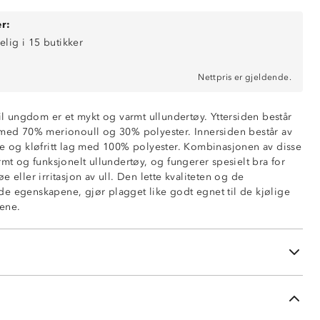
r:
elig i 15 butikker
Nettpris er gjeldende.
til ungdom er et mykt og varmt ullundertøy. Yttersiden består
 med 70% merionoull og 30% polyester. Innersiden består av
de og kløfritt lag med 100% polyester. Kombinasjonen av disse
rmt og funksjonelt ullundertøy, og fungerer spesielt bra for
e eller irritasjon av ull. Den lette kvaliteten og de
rlag, 70% merinoull / 30% polyester
e egenskapene, gjør plagget like godt egnet til de kjølige
ende innside, 100% polyester
ene.
undertøy
øfri innside
ert