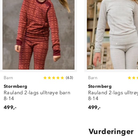
Barn
Barn
(
63
)
Stormberg
Stormberg
Rauland 2-lags ulltrøye barn
Rauland 2-lags ulltrø
8-14
8-14
499,-
499,-
Vurderinger