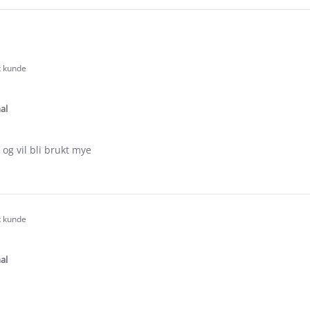
t kunde
.0
tar
ating
al
 og vil bli brukt mye
e
ew
t kunde
.0
tar
ating
al