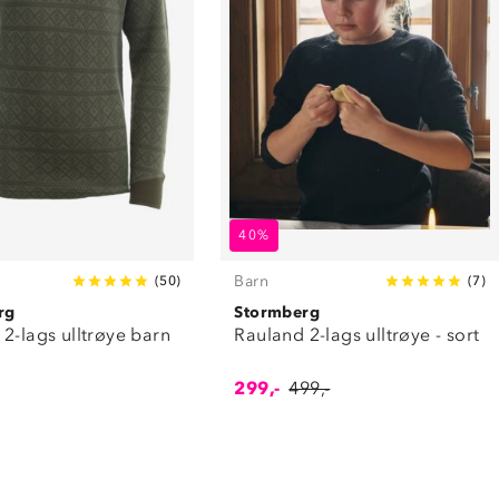
40%
Barn
(
50
)
(
7
)
rg
Stormberg
2-lags ulltrøye barn
Rauland 2-lags ulltrøye - sort
299,-
499,-