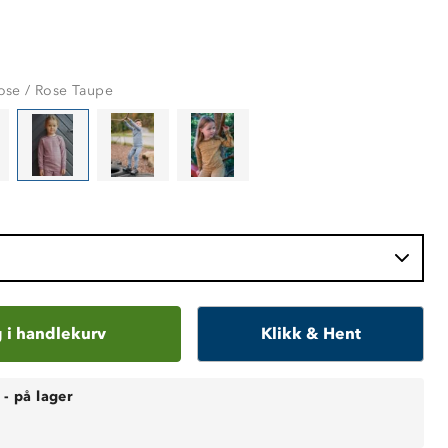
se / Rose Taupe
 i handlekurv
Klikk & Hent
-
på lager