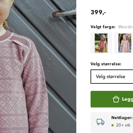
399,-
Valgt farge:
Woodro
Velg størrelse:
Velg størrelse
Legg
Nettlager:
20+ stk