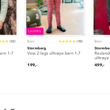
LAVPRIS
Barn
Barn
(
32
)
(
32
)
Stormberg
Stormbe
barn 1-7
Voss 2-lags ulltrøye barn 1-7
Rauland 
ulltrøye
199,-
499,-