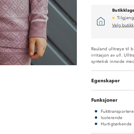
Butikklage
Tilgjeng
Velg butikk
Varmt 2-lags ull
Isolerende ytte
Rauland ulltrøye til 
Fukttransporter
irritasjon av ull. Ull
Hurtigtørkende
syntetisk innside me
MerinoPoly 2L™
Undertøy med kl
ØkoTex® sertifis
Egenskaper
Litt nupping et
Funksjoner
Fukttransporter
Isolerende
Hurtigtørkende