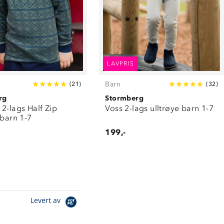
LAVPRIS
Barn
(
21
)
(
32
)
rg
Stormberg
2-lags Half Zip
Voss 2-lags ulltrøye barn 1-7
 barn 1-7
199,-
Levert av