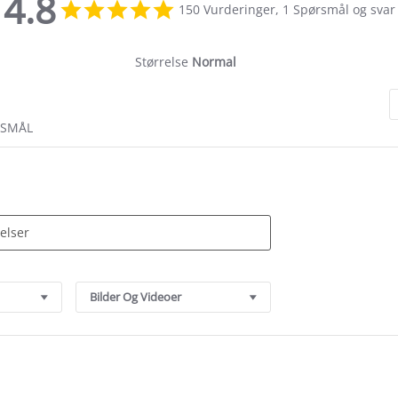
4.8
4.8
150 Vurderinger, 1 Spørsmål og svar
star
rating
Størrelse
Normal
RSMÅL
Bilder Og Videoer