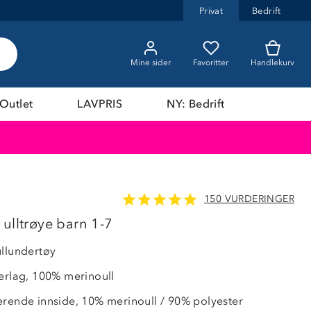
Privat
Bedrift
Mine sider
Favoritter
Handlekurv
Outlet
LAVPRIS
NY: Bedrift
150 VURDERINGER
 ulltrøye barn 1-7
ullundertøy
terlag, 100% merinoull
erende innside, 10% merinoull / 90% polyester