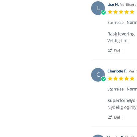
Lise N.
Verifisert
L
5
s
r
Størrelse
Norm
Rask levering
Review
review
Veldig fint
by
stating
'
Lise
Rask
Del
Shar
N.
levering
Revi
on
by
13
Lise
Jan
Charlotte P.
Veri
C
N.
2026
5
on
s
13
r
Størrelse
Norm
Jan
2026
Superfornøyd
Review
review
Nydelig og my
by
stating
'
Charlotte
Superfornøyd
Del
Shar
P.
Revi
on
by
13