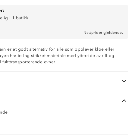
r:
elig i 1 butikk
Nettpris er gjeldende.
undertøy
rlag, 100% merinoull
barn er et godt alternativ for alle som opplever kløe eller
ende innside, 10% merinoull / 90% polyester
trøyen har to lag strikket materiale med ytterside av ull og
d fukttransporterende evner.
øfri innside
ert
ter bruk kan forekomme
ende