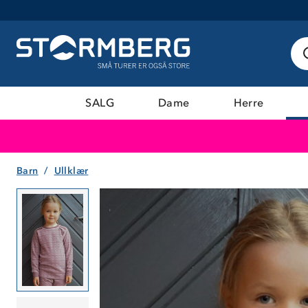
SALG
Dame
Herre
Barn
Ullklær