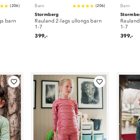
Barn
Barn
(
206
)
(
206
)
Stormberg
Stormbe
gs barn
Rauland 2-lags ullongs barn
Rauland
1-7
1-7
399,-
399,-