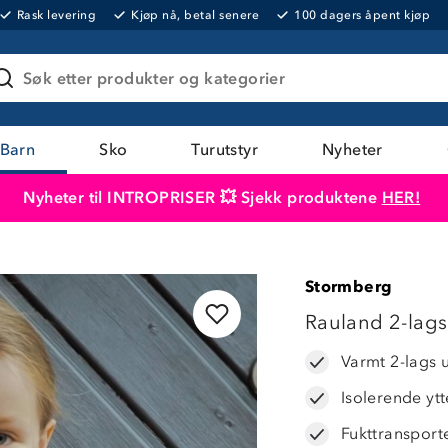
Rask levering
Kjøp nå, betal senere
100 dagers åpent kjøp
Søk etter produkter og kategorier
Barn
Sko
Turutstyr
Nyheter
Nyheter til INTROPRISER 💥 Sjekk produktene
HER!
Produktet er lagt i handlekurven
Til kassen
Stormberg
Rauland 2-lags
Varmt 2-lags 
Isolerende yt
Fukttransport