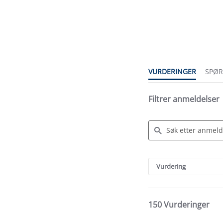
4.8
star
rating
VURDERINGER
SPØ
Filtrer anmeldelser
Search
Reviews
Vurdering
150 Vurderinger