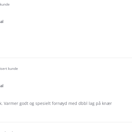
 kunde
.0
tar
ating
al
e
ew
fisert kunde
.0
tar
ating
al
k. Varmer godt og spesielt fornøyd med dbbl lag på knær
e
ew