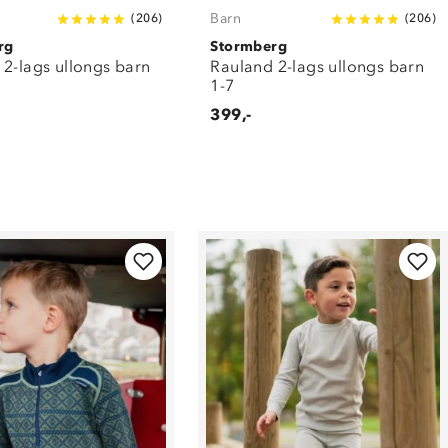
Barn
(
206
)
(
206
)
rg
Stormberg
 2-lags ullongs barn
Rauland 2-lags ullongs barn
1-7
399,-