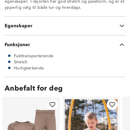
egenskaper. T-skjorten har god stretch og passform, og er et
Fukttransporterende
ypperlig valg til både tur og hverdags.
Svært god stretch
God passform
OekoTex®-sertifisert
Egenskaper
92 % polyester og 8 % elastan
Funksjoner
Fukttransporterende
Stretch
Hurtigtørkende
Anbefalt for deg