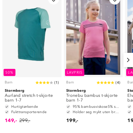
50%
LAVPRIS
LA
Barn
Barn
Ba
(
1
)
(
4
)
Stormberg
Stormberg
St
Aurland stretch t-skjorte
Tronebu bambus t-skjorte
El
barn 1-7
barn 1-7
ba
Hurtigtørkende
95% bambusviskose5% spandex
Fukttransporterende
Holder seg mykt uten bruk av tøymykner
149,-
299,-
199,-
19