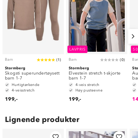
LAVPRIS
5
Barn
Barn
Ba
(
1
)
(
0
)
Stormberg
Stormberg
St
Skogsti superundertøysett
Elvestein stretch t-skjorte
Au
barn 1-7
barn 1-7
ba
Hurtigtørkende
4-veis stretch
4-veisstretch
Høy pusteevne
199,-
199,-
14
Lignende produkter