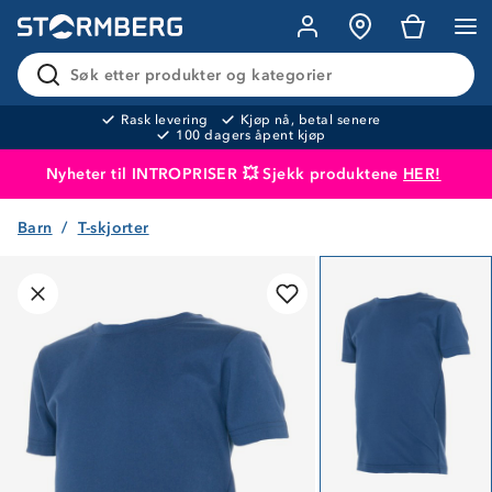
Søk etter produkter og kategorier
Rask levering
Kjøp nå, betal senere
100 dagers åpent kjøp
Nyheter til INTROPRISER 💥 Sjekk produktene
HER!
Barn
T-skjorter
Produktet er lagt i handlekurven
Til kassen