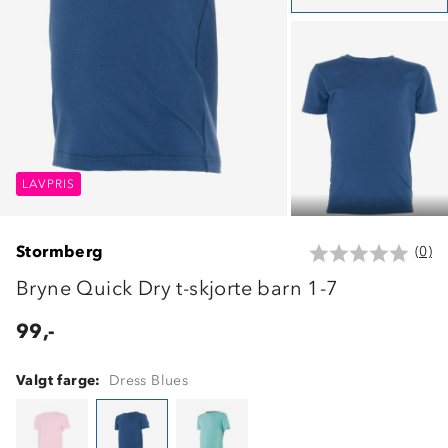
LAVPRIS
LAVPRIS
LAVPRIS
Stormberg
(0)
Bryne Quick Dry t-skjorte barn 1-7
99,-
Valgt farge:
Dress Blues