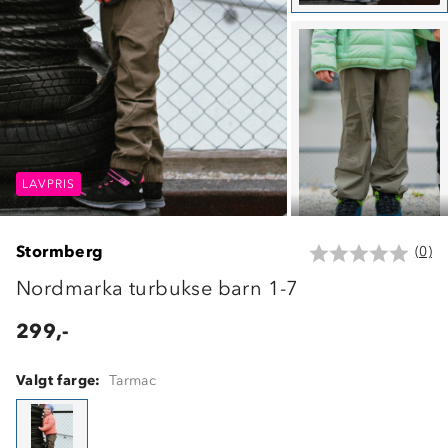
LAVPRIS
LAVPRIS
LAVPRIS
Stormberg
(0)
Nordmarka turbukse barn 1-7
299,-
Valgt farge:
Tarmac