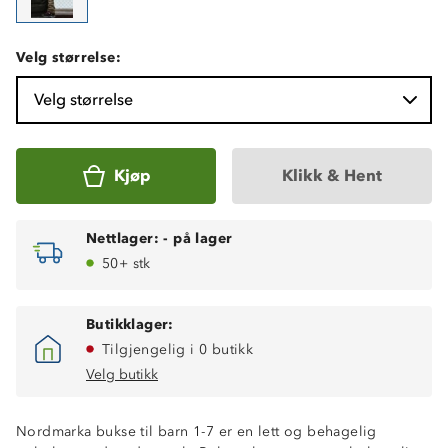
Velg størrelse:
Velg størrelse
Kjøp
Klikk & Hent
Nettlager:
-
på lager
50+ stk
Butikklager:
Stretchfunksjon
Tilgjengelig i 0 butikk
Fukttransporterende
Velg butikk
Hurtigtørkende
Lettvekt
Nordmarka bukse til barn 1-7 er en lett og behagelig
To stikklommer i sidene