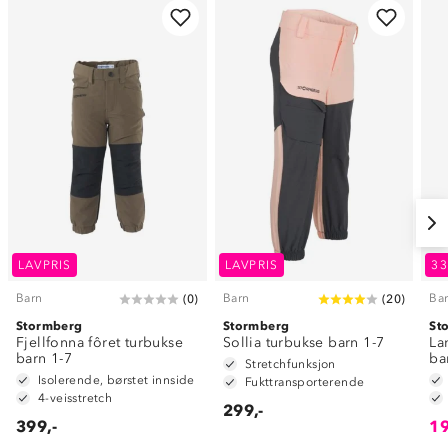
LAVPRIS
LAVPRIS
3
Barn
Barn
Ba
(
0
)
(
20
)
Stormberg
Stormberg
St
Fjellfonna fôret turbukse
Sollia turbukse barn 1-7
La
barn 1-7
ba
Stretchfunksjon
Isolerende, børstet innside
Fukttransporterende
4-veisstretch
299,-
399,-
19