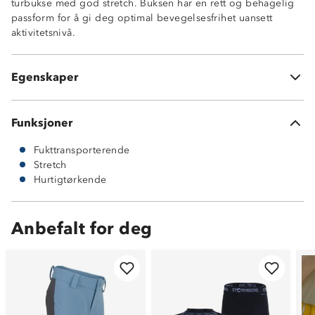
turbukse med god stretch. Buksen har en rett og behagelig
Beltehemper
passform for å gi deg optimal bevegelsesfrihet uansett
Innvevd forsterkningstråd i firkantmønster for økt rive-
aktivitetsnivå.
og slitestyrke
Strikk i sidene av livet
Formsydde knær for bedre komfort og passform
Egenskaper
94% resirkulert polyester og 6% elastan
Funksjoner
Fukttransporterende
Stretch
Hurtigtørkende
Anbefalt for deg