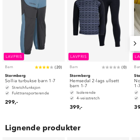
LAVPRIS
LAVPRIS
LA
Barn
Barn
Ba
(
20
)
(
0
)
Stormberg
Stormberg
St
Sollia turbukse barn 1-7
Hemsedal 2-lags ullsett
No
barn 1-7
1-
Stretchfunksjon
Isolerende
Fukttransporterende
4-veisstretch
299,-
399,-
39
Lignende produkter