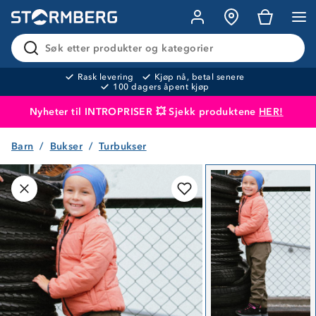
Søk etter produkter og kategorier
Rask levering
Kjøp nå, betal senere
100 dagers åpent kjøp
Nyheter til INTROPRISER 💥 Sjekk produktene
HER!
Barn
Bukser
Turbukser
Produktet er lagt i handlekurven
Til kassen