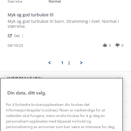
rating
Størrelse
Normal
Kundeservice
Etisk handel
Alt du trenger til Norgesferien
Myk og god turbukse til
Kontakt oss
Dyreetikk
Review
review
Myk og god turbukse til barn. Stramming i livet. Normal i
Dette trenger du til barnehagen
by
stating
størrelse.
Konkurransevinnere
1% til samfunnet
Tone
Myk
Gravidklær
'
A.
og
Del
Kundeklubb
Share
on
god
Inkludering
Review
Hvordan velge riktig turtøy?
04/10/23
0
0
4
turbukse
Norgesferie 🇳🇴
Våre butikker
by
Oct
til
Materialer
Tone
2023
Vask og vedlikehold
A.
Få turinspirasjon og tips her⛰
Bedrift, barnehage og SFO
1
2
on
Personvern
EL-retur
4
Overnatte utendørs⛺
Presse
Oct
Samarbeide med oss?
INFORMASJON
2023
Store størrelser
Storms turtips🐿️
Jobbe hos oss?
Turmat oppskrifter
Din data, ditt valg.
OM OSS
Leirskole 🥾
Beredskap
For å forbedre brukeropplevelsen din brukes det
Barnehageansatt
TIPS OG RÅD
informasjonskapsler (cookies). Noen er nødvendige for at
nettsiden skal fungere, mens andre brukes for å gi deg en
Tips til hyttetur
personalisert opplevelse med tilpasset innhold og
AKTIVITETER
personalisering av annonser som kan være av interesse for deg,