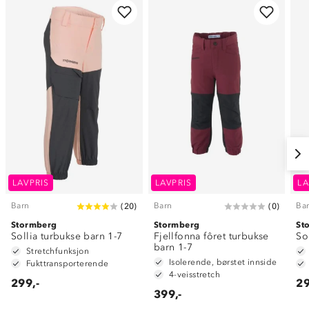
LAVPRIS
LAVPRIS
LA
Barn
Barn
Ba
(
20
)
(
0
)
Stormberg
Stormberg
St
Sollia turbukse barn 1-7
Fjellfonna fôret turbukse
So
barn 1-7
Stretchfunksjon
Isolerende, børstet innside
Fukttransporterende
4-veisstretch
299,-
29
399,-