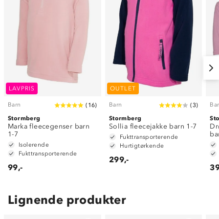
LAVPRIS
OUTLET
Barn
Barn
Ba
(
16
)
(
3
)
Stormberg
Stormberg
St
Marka fleecegenser barn
Sollia fleecejakke barn 1-7
Dr
1-7
ba
Fukttransporterende
Isolerende
Hurtigtørkende
Fukttransporterende
299,-
99,-
39
Lignende produkter