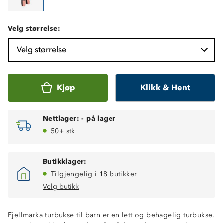
Velg størrelse:
Velg størrelse
Kjøp
Klikk & Hent
Nettlager:
-
på lager
50+ stk
Butikklager:
Tilgjengelig i 18 butikker
Velg butikk
4-veis stretch
Fjellmarka turbukse til barn er en lett og behagelig turbukse,
Formsydde knær