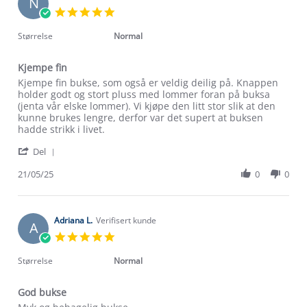
N
18
5.0
Sep
star
2025
rating
Størrelse
Normal
Kjempe fin
Review
review
Kjempe fin bukse, som også er veldig deilig på. Knappen
by
stating
holder godt og stort pluss med lommer foran på buksa
Nathalie
Kjempe
(jenta vår elske lommer). Vi kjøpe den litt stor slik at den
J.
fin
kunne brukes lengre, derfor var det supert at buksen
on
hadde strikk i livet.
21
'
May
Del
Share
2025
Review
21/05/25
0
0
by
Nathalie
J.
on
Adriana L.
Verifisert kunde
A
21
5.0
May
star
2025
rating
Størrelse
Normal
God bukse
Review
review