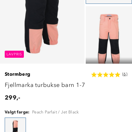
LAVPRIS
LAVPRIS
LAVPRIS
Stormberg
(6)
Fjellmarka turbukse barn 1-7
299,-
Valgt farge:
Peach Parfait / Jet Black