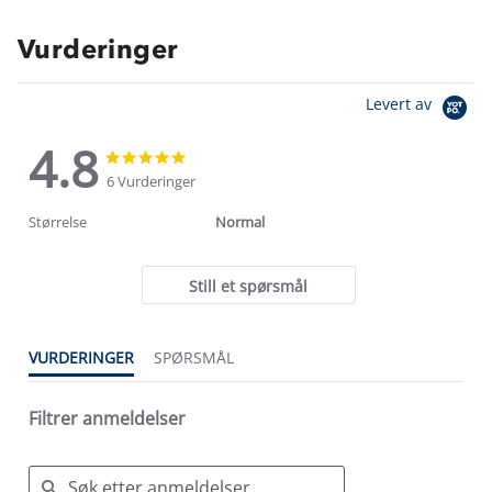
Vurderinger
Levert av
4.8
4.8
4.8
star
star
6 Vurderinger
rating
rating
Størrelse
Normal
Still et spørsmål
VURDERINGER
SPØRSMÅL
Filtrer anmeldelser