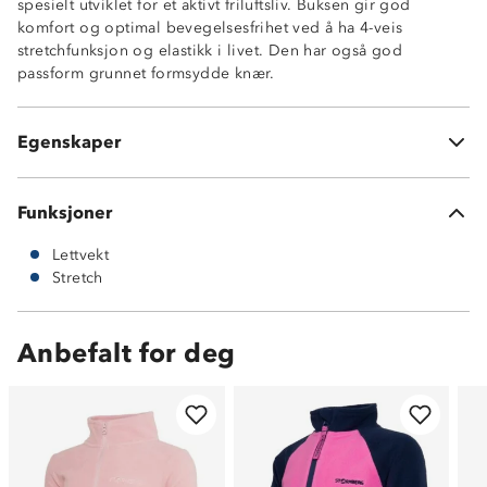
spesielt utviklet for et aktivt friluftsliv. Buksen gir god
Ventilerende
komfort og optimal bevegelsesfrihet ved å ha 4-veis
Lettvekt
stretchfunksjon og elastikk i livet. Den har også god
Beltehemper
passform grunnet formsydde knær.
Elastikk i livet
To stikklommer
Trykknapp med borrelås
Egenskaper
92% polyester / 8% elastan
Funksjoner
Lettvekt
Stretch
Anbefalt for deg