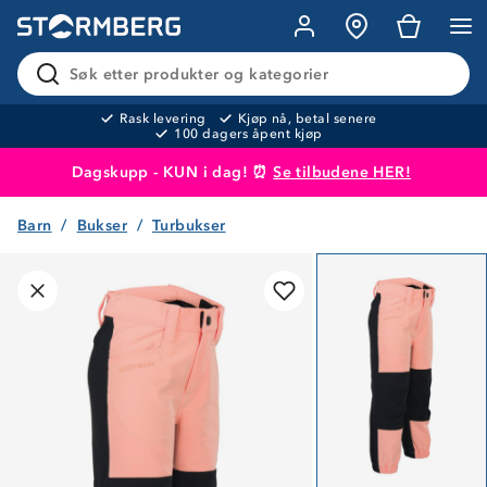
Søk etter produkter og kategorier
Rask levering
Kjøp nå, betal senere
100 dagers åpent kjøp
Dagskupp - KUN i dag! ⏰
Se tilbudene HER!
Barn
Bukser
Turbukser
Produktet er lagt i handlekurven
Til kassen