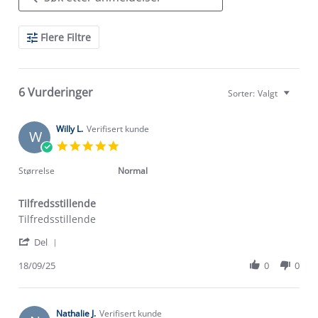
Search
Flere Filtre
Reviews
6 Vurderinger
Sorter:
Valgt
Willy L.
Verifisert kunde
W
5.0
star
rating
Størrelse
Normal
Tilfredsstillende
Review
review
Tilfredsstillende
by
stating
'
Willy
Tilfredsstillende
Del
Share
L.
Review
18/09/25
0
0
on
by
18
Willy
Sep
L.
2025
on
Nathalie J.
Verifisert kunde