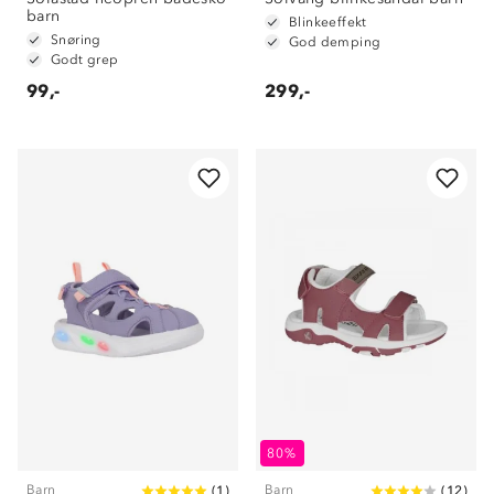
barn
Blinkeeffekt
Snøring
God demping
Godt grep
99,-
299,-
80%
Barn
Barn
(
1
)
(
12
)