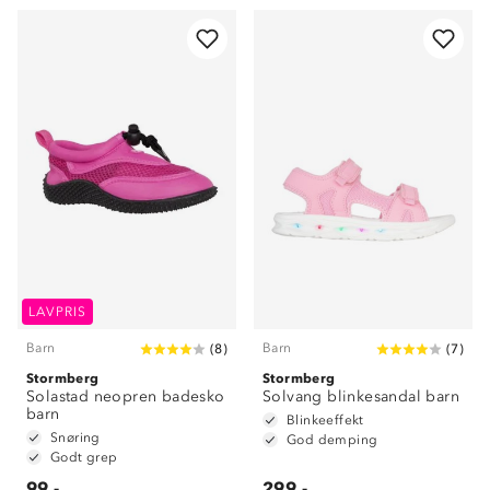
LAVPRIS
Barn
Barn
(
8
)
(
7
)
Stormberg
Stormberg
Solastad neopren badesko
Solvang blinkesandal barn
barn
Blinkeeffekt
Snøring
God demping
Godt grep
99,-
299,-