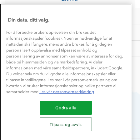
Personvern
EL-retur
Overnatte utendørs⛺
Presse
Samarbeide med oss?
INFORMASJON
Store størrelser
Din data, ditt valg.
Storms turtips🐿️
Jobbe hos oss?
Turmat oppskrifter
OM OSS
For å forbedre brukeropplevelsen din brukes det
Leirskole 🥾
informasjonskapsler (cookies). Noen er nødvendige for at
Beredskap
nettsiden skal fungere, mens andre brukes for å gi deg en
Barnehageansatt
TIPS OG RÅD
personalisert opplevelse med tilpasset innhold og
personalisering av annonser som kan være av interesse for deg,
Tips til hyttetur
både på hjemmesiden og via markedsføring. Vi deler
AKTIVITETER
informasjonen med våre samarbeidspartnere, inkludert Google.
Du velger selv om du vil godta alle informasjonskapsler eller
tilpasse innstillingene. Les mer i vår personvernerklæring om
hvordan vi bruker informasjonskapsler og hvilke partnere vi
samarbeider med.
Les vår personvernserklæring
Godta alle
Du betaler enkelt med
Tilpass og avvis