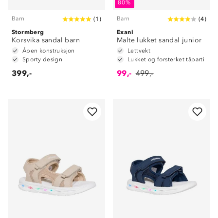
80%
Barn
Barn
(
1
)
(
4
)
Stormberg
Exani
Korsvika sandal barn
Malte lukket sandal junior
Åpen konstruksjon
Lettvekt
Sporty design
Lukket og forsterket tåparti
399,-
99,-
499,-