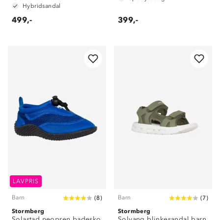
Hybridsandal
499,-
399,-
LAVPRIS
Barn
Barn
(
8
)
(
7
)
Stormberg
Stormberg
Solastad neopren badesko
Solvang blinkesandal barn