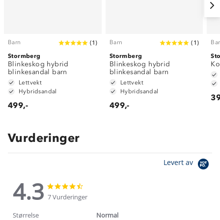
Barn
Barn
Ba
(
1
)
(
1
)
Stormberg
Stormberg
St
Blinkeskog hybrid
Blinkeskog hybrid
Ko
blinkesandal barn
blinkesandal barn
Lettvekt
Lettvekt
Hybridsandal
Hybridsandal
39
499,-
499,-
Vurderinger
Levert av
4.3
4.3
4.3
star
star
7 Vurderinger
rating
rating
Størrelse
Normal