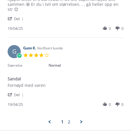
by
stating
sammen 🤩 Er du i tvil om størrelsen. . , gå heller opp en
Bente
Solvang
str 😊
B.
blinkesandal
'
on
Del
Share
19
Review
19/04/25
0
0
Apr
Om Stormberg
by
2025
Bente
Verdigrunnlag
B.
on
Gunn K.
Verifisert kunde
G
19
Klima og miljø
4.0
Trelagsprinsippet barn
Apr
star
Kundeservice
2025
rating
Størrelse
Normal
Etisk handel
Alt du trenger til Norgesferien
Kontakt oss
Dyreetikk
Sandal
Dette trenger du til barnehagen
Review
review
Fornøyd med varen
Konkurransevinnere
1% til samfunnet
by
stating
Gravidklær
'
Gunn
Sandal
Del
Kundeklubb
Share
K.
Inkludering
Review
Hvordan velge riktig turtøy?
19/04/25
0
0
on
Norgesferie 🇳🇴
Våre butikker
by
19
Materialer
Gunn
Apr
Vask og vedlikehold
K.
Få turinspirasjon og tips her⛰
2025
Bedrift, barnehage og SFO
1
2
on
Personvern
EL-retur
19