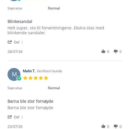
star
rating
Størrelse
Normal
Blinkesandal
Review
review
Helt super, sto til forventningene. Ekstra stas med
by
stating
blinkende sandaler.
Susanne
Blinkesandal
'
H.
Del
Share
on
Review
28/07/26
0
0
28
by
Jul
Susanne
2026
H.
on
Malin T.
Verifisert kunde
M
28
5.0
Jul
star
2026
rating
Størrelse
Normal
Barna ble stor fornøyde
Review
review
Barna ble stor fornøyde
by
stating
'
Malin
Barna
Del
Share
T.
ble
Review
23/07/26
0
0
on
stor