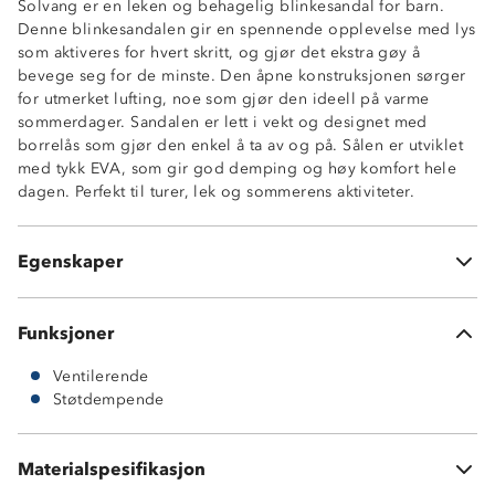
Solvang er en leken og behagelig blinkesandal for barn.
Denne blinkesandalen gir en spennende opplevelse med lys
som aktiveres for hvert skritt, og gjør det ekstra gøy å
bevege seg for de minste. Den åpne konstruksjonen sørger
for utmerket lufting, noe som gjør den ideell på varme
sommerdager. Sandalen er lett i vekt og designet med
borrelås som gjør den enkel å ta av og på. Sålen er utviklet
med tykk EVA, som gir god demping og høy komfort hele
dagen. Perfekt til turer, lek og sommerens aktiviteter.
Blinkeeffekt
God demping
Egenskaper
Borrelås
Funksjoner
Ventilerende
Støtdempende
Overdel: PU og tekstil
Såle: EVA
Vedlikehold: Tørk forsiktig av sandalen med en fuktig
Materialspesifikasjon
klut for å holde den ren og i god stand.