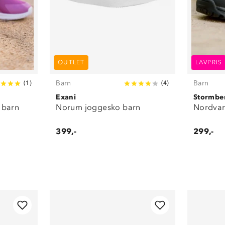
OUTLET
LAVPRIS
Barn
Barn
(
1
)
(
4
)
Exani
Stormbe
 barn
Norum joggesko barn
Nordvan
399,-
299,-