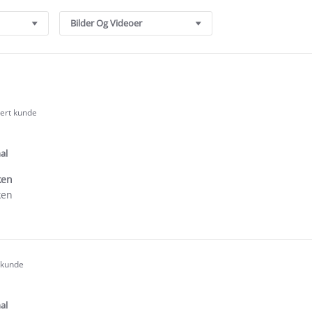
Bilder Og Videoer
sert kunde
.0
tar
ating
al
ken
ken
e
ew
ig
t kunde
.0
tar
ating
al