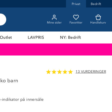
Privat
Bedrift
Mine sider
Favoritter
Handlekurv
Outlet
LAVPRIS
NY: Bedrift
13 VURDERINGER
sko barn
indikator på innersåle