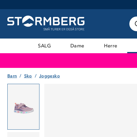
SALG
Dame
Herre
Barn
Sko
Joggesko