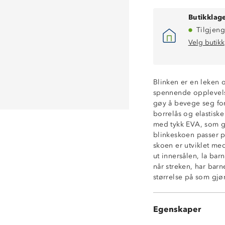
Butikklage
Tilgjeng
Velg butikk
Blinken er en leken 
spennende opplevelse
gøy å bevege seg for
borrelås og elastiske 
med tykk EVA, som 
blinkeskoen passer p
skoen er utviklet me
ut innersålen, la bar
Blinkeeffekt
når streken, har barn
Grow With Me-in
størrelse på som gjør
Lettvekt
God demping
Borrelås
Egenskaper
Elastiske strikkli