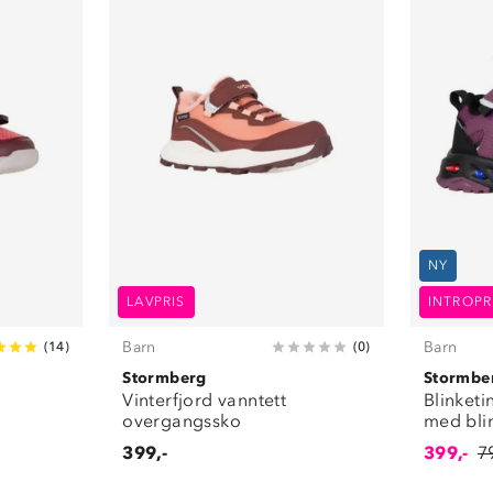
NY
LAVPRIS
INTROPR
Barn
Barn
(
14
)
(
0
)
Stormberg
Stormbe
Vinterfjord vanntett
Blinketi
overgangssko
med bli
399,-
399,-
7