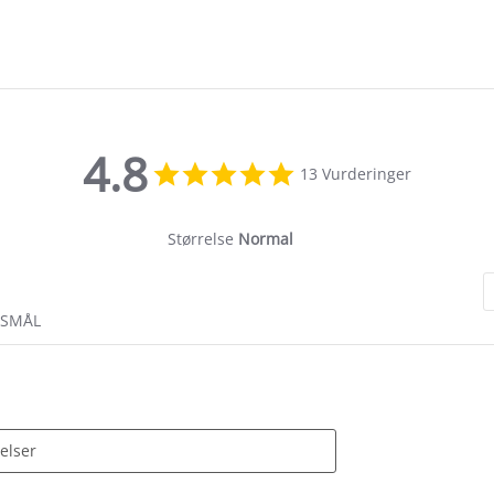
4.8
4.8
13 Vurderinger
star
rating
Størrelse
Normal
RSMÅL