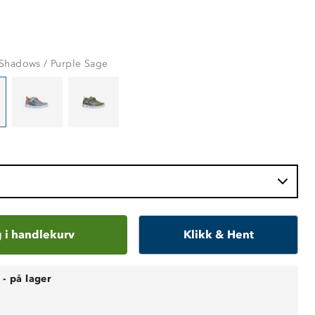
Shadows / Purple Sage
 i handlekurv
Klikk & Hent
-
på lager