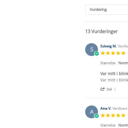
Search
Reviews
Vurdering
13 Vurderinger
Solveig M.
Verifi
S
5
s
r
Størrelse
Norm
Var mitt i blin
Review
review
Var mitt i blin
by
stating
'
Solveig
Var
Del
Shar
M.
mitt
Revi
on
i
by
22
blinken
Solve
Jul
Aina V.
Verifiser
A
M.
2026
5
on
s
22
r
Størrelse
Norm
Jul