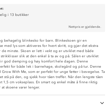
r:
elig i 13 butikker
Nettpris er gjeldende.
og behagelig blinkesko for barn. Blinkeskoen gir en
 med lys som aktiveres for hvert skritt, og gjør det ekstra
 de minste. Skoen er lett i vekt og er utviklet med både
strikklisser slik at den enkel å ta av og på. Sålen er utviklet
gir god demping og høy komfort hele dagen. Denne
erfekt for både lek i barnehage, skolegård og på tur. Denne
d Grow With Me, som er perfekt for unge føtter i bevegelse. Ta
net stå på den, og sjekk hvor tåen treffer. Når den lengste tåen
et 1,5 cm vokseplass. En smart og enkel måte å finne riktig
dikator på innersåle
 at skoene varer lenger.
sser