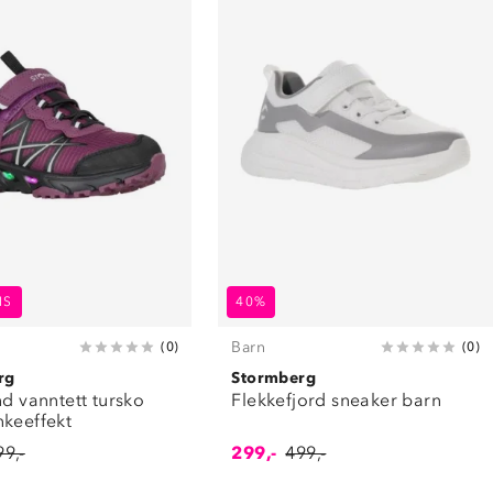
IS
40%
Barn
(
0
)
(
0
)
rg
Stormberg
nd vanntett tursko
Flekkefjord sneaker barn
nkeeffekt
99,-
299,-
499,-