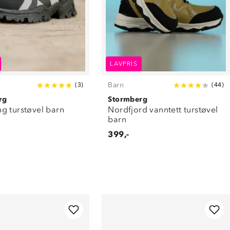
LAVPRIS
Barn
(
3
)
(
44
)
rg
Stormberg
g turstøvel barn
Nordfjord vanntett turstøvel
barn
399,-