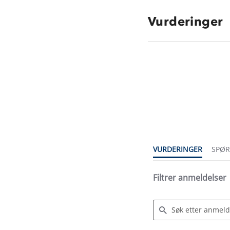
Vurderinger
4.8
star
rating
VURDERINGER
SPØ
Filtrer anmeldelser