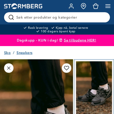
Søk etter produkter og kategorier
Rask levering
Kjøp nå, betal senere
100 dagers åpent kjøp
Dagskupp - KUN i dag! ⏰
Se tilbudene HER!
Sko
Sneakers
Produktet er lagt i handlekurven
Til kassen