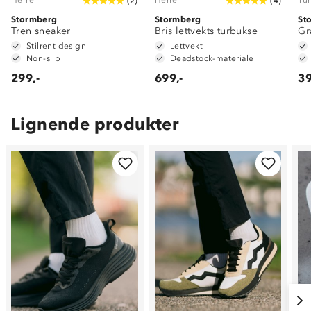
(
2
)
(
4
)
Stormberg
Stormberg
St
Tren sneaker
Bris lettvekts turbukse
Gr
Stilrent design
Lettvekt
Non-slip
Deadstock-materiale
299,-
699,-
39
Lignende produkter