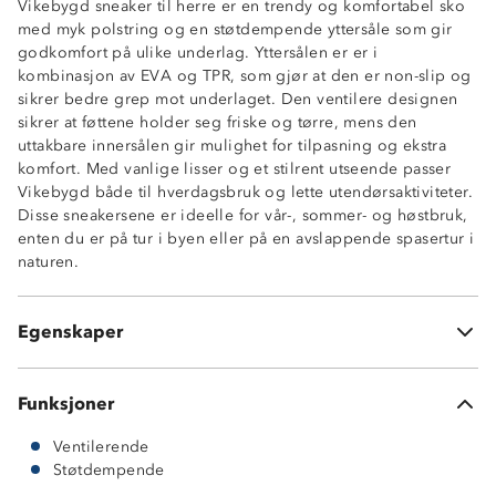
Vikebygd sneaker til herre er en trendy og komfortabel sko
med myk polstring og en støtdempende yttersåle som gir
godkomfort på ulike underlag. Yttersålen er er i
kombinasjon av EVA og TPR, som gjør at den er non-slip og
sikrer bedre grep mot underlaget. Den ventilere designen
sikrer at føttene holder seg friske og tørre, mens den
uttakbare innersålen gir mulighet for tilpasning og ekstra
Myk polstring
komfort. Med vanlige lisser og et stilrent utseende passer
Non-slip yttersåle
Vikebygd både til hverdagsbruk og lette utendørsaktiviteter.
Støtdempende yttersåle
Disse sneakersene er ideelle for vår-, sommer- og høstbruk,
Trendy design
enten du er på tur i byen eller på en avslappende spasertur i
Ventilerende
naturen.
Non-slip undersåle
3-sesongs: vår-sommer-høst
Uttakbar innersåle
Egenskaper
Vanlige lisser
Funksjoner
Ventilerende
Støtdempende