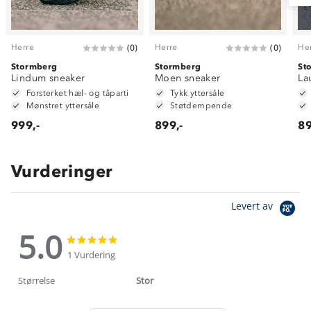
Herre
Herre
He
(
0
)
(
0
)
Stormberg
Stormberg
St
Lindum sneaker
Moen sneaker
La
Forsterket hæl- og tåparti
Tykk yttersåle
Mønstret yttersåle
Støtdempende
999,-
899,-
89
Vurderinger
Levert av
5.0
5.0
5.0
star
star
1 Vurdering
rating
rating
Størrelse
Stor