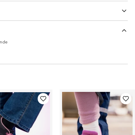
95% nylon, 5% lycra)
ende