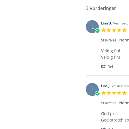
3 Vurderinger
Linn B.
Verifisert
L
5
s
r
Størrelse
Norm
Veldig fin!
Review
review
Veldig fin!
by
stating
'
Linn
Veldig
Del
Shar
B.
fin!
Revi
on
by
25
Linn
May
Line J.
Verifisert
L
B.
2024
5
on
s
25
r
Størrelse
Norm
May
2024
God pris
Review
review
God stretch so
by
stating
'