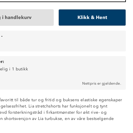
 i handlekurv
Klikk & Hent
-
r:
elig i 1 butikk
Nettpris er gjeldende.
 favoritt til både tur og fritid og buksens elastiske egenskaper
elsessfrihet. Lia stretchshorts har funksjonelt og tynt
funksjon
evd forsterkningstråd i firkantmønster for økt rive- og
ende
 en shortsversjon av Lia turbukse, en av våre bestselgende
d glidelås
en av linningen