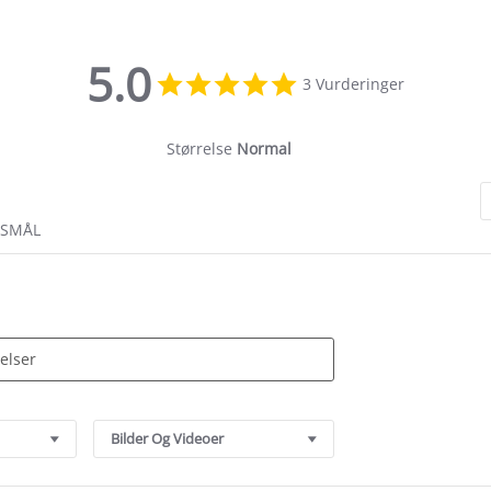
5.0
5.0
3 Vurderinger
star
rating
Størrelse
Normal
RSMÅL
Bilder Og Videoer