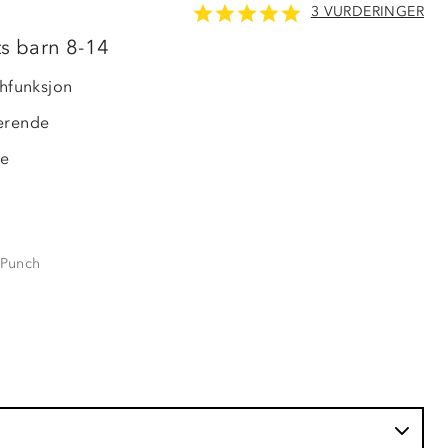
3 VURDERINGER
OUTLET
ts barn 8-14
chfunksjon
erende
de
 Punch