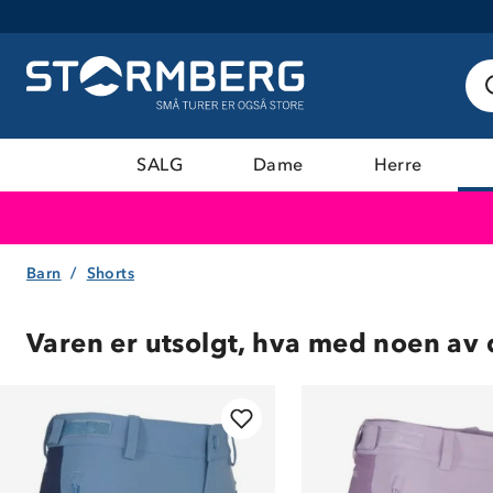
SALG
Dame
Herre
Barn
Shorts
Varen er utsolgt, hva med noen av 