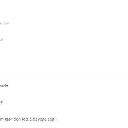
 kunde
.0
tar
ating
al
e
ew
 kunde
.0
tar
ating
al
m gjør den lett å bevege seg i.