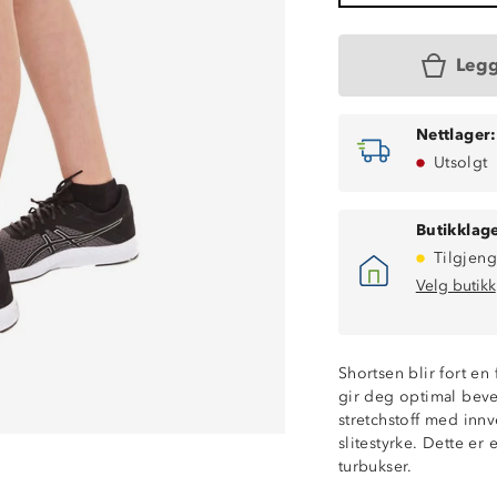
Legg
Nettlager:
Utsolgt
Butikklage
Tilgjeng
Velg butikk
Shortsen blir fort en
gir deg optimal beveg
Fireveis stretch
stretchstoff med innv
Fukttransporter
slitestyrke. Dette er
Hurtigtørkende
turbukser.
To lårlommer me
Strikk på innsid