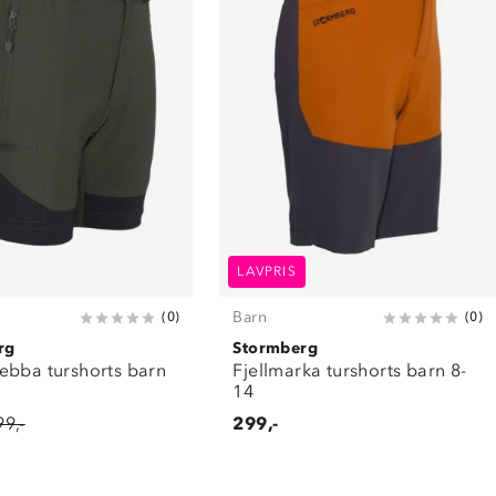
LAVPRIS
Barn
(
0
)
(
0
)
rg
Stormberg
ebba turshorts barn
Fjellmarka turshorts barn 8-
14
99,-
299,-