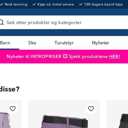
Rask levering
Kjøp nå, betal senere
100 dagers åpent kjøp
Søk etter produkter og kategorier
Barn
Sko
Turutstyr
Nyheter
Nyheter til INTROPRISER 💥 Sjekk produktene
HER!
Produktet er lagt i handlekurven
Til kassen
disse?