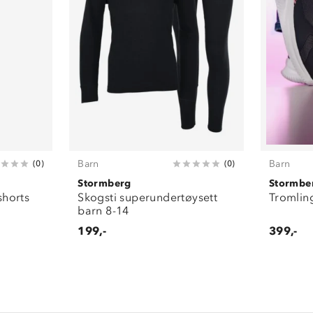
Barn
Barn
(
0
)
(
0
)
Stormberg
Stormbe
horts
Skogsti superundertøysett
Tromlin
barn 8-14
199,-
399,-