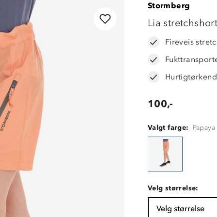
Stormberg
OUTLET
Lia stretchshor
Fireveis stret
Fukttransport
Hurtigtørken
100,-
Valgt farge:
Papaya
Velg størrelse:
Velg størrelse