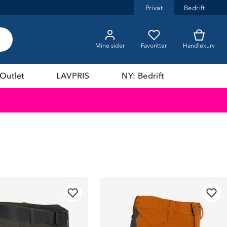
Privat
Bedrift
Mine sider
Favoritter
Handlekurv
Outlet
LAVPRIS
NY: Bedrift