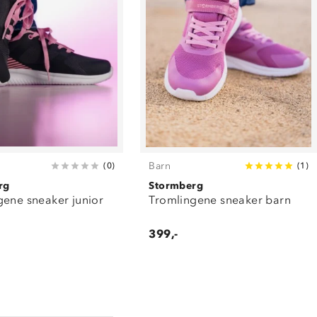
Barn
(
0
)
(
1
)
rg
Stormberg
gene sneaker junior
Tromlingene sneaker barn
399,-