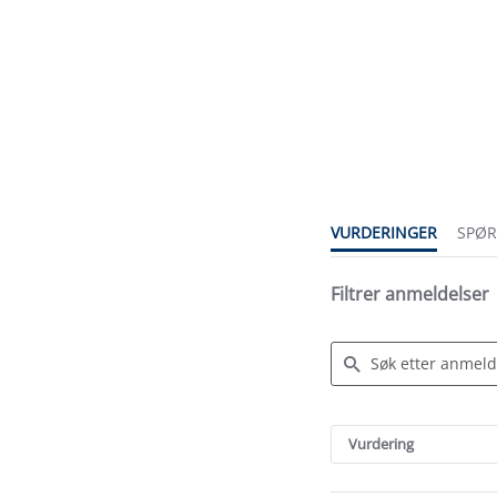
5.0
star
rating
VURDERINGER
SPØ
Filtrer anmeldelser
Search
Reviews
Vurdering