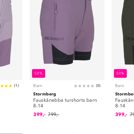
50%
50%
Barn
Barn
(
1
)
(
0
)
Stormberg
Stormbe
Fauskånebba turshorts barn
Fauskån
8-14
8-14
399,-
799,-
399,-
7