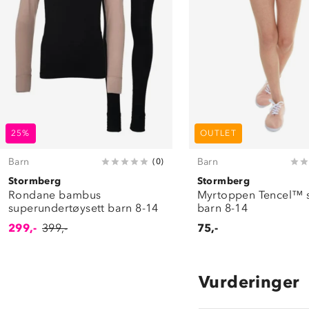
25%
OUTLET
Barn
Barn
(
0
)
Stormberg
Stormberg
Rondane bambus
Myrtoppen Tencel™ s
superundertøysett barn 8-14
barn 8-14
299,-
399,-
75,-
Vurderinger