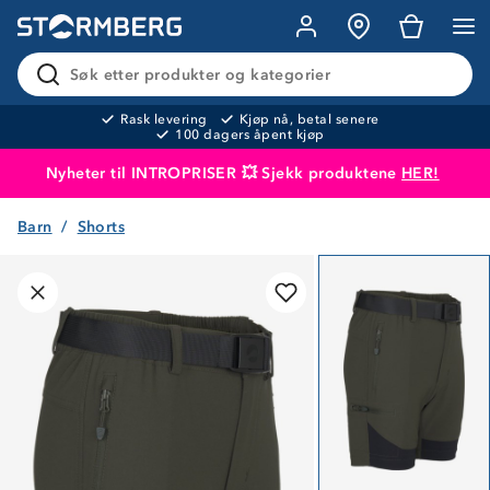
Søk etter produkter og kategorier
Rask levering
Kjøp nå, betal senere
100 dagers åpent kjøp
Nyheter til INTROPRISER 💥 Sjekk produktene
HER!
Barn
Shorts
Produktet er lagt i handlekurven
Til kassen