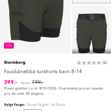
50%
50%
50%
Stormberg
(0)
Fauskånebba turshorts barn 8-14
399,-
799,-
Førpris:
Prisen gjelder t.o.m. 8/31/2026. Overstreket pris er laveste
pris de siste 30 dagene.
Valgt farge:
Forest Night/ Jet Black