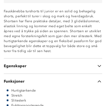
Fauskånebba turshorts til junior er en solid og behagelig
shorts, perfekt til turer i skog og mark og hverdagsbruk.
Shortsen har flere praktiske detaljer, med 3 glidelåslommer,
elastisk linning og kommer med eget belte som enkelt
Hurtigtørkende
åpnes ved å trykke på siden av spennen. Shortsen er utviklet
Fukttransportende
med egne forsterkningsfelt som gjør den mer slitesterk. Med
Forsterkningsfelt på lår
hurtigtørkende egenskaper og en fleksibel passform for god
4-veis stretch
bevegelighet blir dette et toppvalg for både store og små
2 glidelåslommer med glidelås
turer fra tidlig vår til sen høst.
1 lårlomme med glidelås
Elastisk linning med beltehemper
Belte medfølger
Egenskaper
Enkel trykknapp med borrelås
Funksjoner
Hurtigtørkende
Stretch
Slitesterk
Fukttransporterende