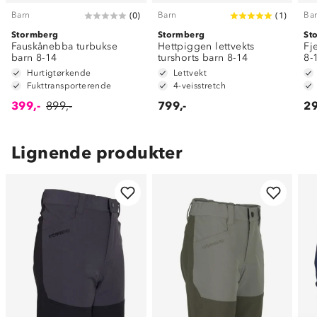
Barn
Barn
Ba
(
0
)
(
1
)
Stormberg
Stormberg
St
Fauskånebba turbukse
Hettpiggen lettvekts
Fj
barn 8-14
turshorts barn 8-14
8-
Hurtigtørkende
Lettvekt
Fukttransporterende
4-veisstretch
399,-
899,-
799,-
29
Lignende produkter