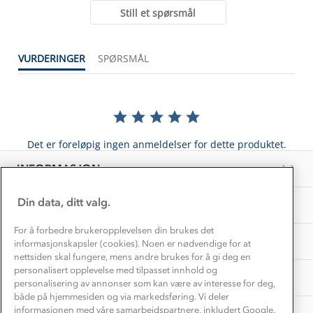
Alt du trenger til Norgesferien
Still et spørsmål
Kontakt oss
Dyreetikk
Dette trenger du til barnehagen
Konkurransevinnere
1% til samfunnet
VURDERINGER
SPØRSMÅL
Gravidklær
Kundeklubb
Inkludering
Hvordan velge riktig turtøy?
Norgesferie 🇳🇴
Våre butikker
Materialer
Vask og vedlikehold
Få turinspirasjon og tips her⛰
Bedrift, barnehage og SFO
Personvern
Det er foreløpig ingen anmeldelser for dette produktet.
EL-retur
Overnatte utendørs⛺
Presse
Samarbeide med oss?
INFORMASJON
Store størrelser
Storms turtips🐿️
Jobbe hos oss?
Turmat oppskrifter
Din data, ditt valg.
OM OSS
Leirskole 🥾
Beredskap
For å forbedre brukeropplevelsen din brukes det
Barnehageansatt
TIPS OG RÅD
informasjonskapsler (cookies). Noen er nødvendige for at
nettsiden skal fungere, mens andre brukes for å gi deg en
Tips til hyttetur
personalisert opplevelse med tilpasset innhold og
AKTIVITETER
personalisering av annonser som kan være av interesse for deg,
både på hjemmesiden og via markedsføring. Vi deler
informasjonen med våre samarbeidspartnere, inkludert Google.