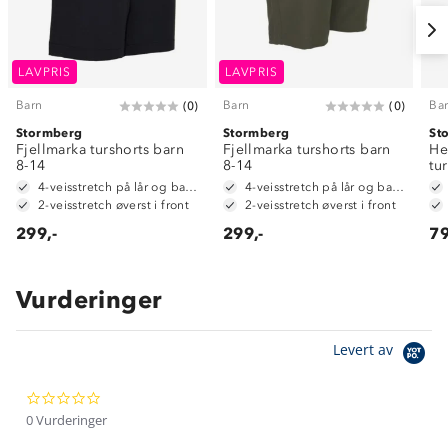
LAVPRIS
LAVPRIS
Barn
Barn
Ba
(
0
)
(
0
)
Stormberg
Stormberg
St
Fjellmarka turshorts barn
Fjellmarka turshorts barn
He
8-14
8-14
tu
4-veisstretch på lår og baken
4-veisstretch på lår og baken
2-veisstretch øverst i front
2-veisstretch øverst i front
299,-
299,-
79
Vurderinger
Om Stormberg
Levert av
Verdigrunnlag
0.0
Klima og miljø
Trelagsprinsippet barn
star
0 Vurderinger
Kundeservice
rating
Etisk handel