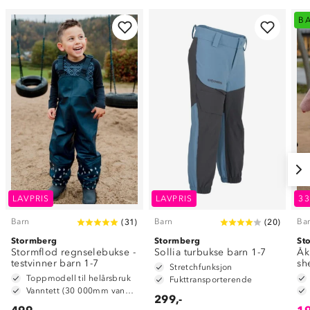
B
LAVPRIS
LAVPRIS
3
Barn
Barn
Ba
(
31
)
(
20
)
Stormberg
Stormberg
St
Stormflod regnselebukse -
Sollia turbukse barn 1-7
Åk
testvinner barn 1-7
sh
Stretchfunksjon
Toppmodell til helårsbruk
Fukttransporterende
Vanntett (30 000mm vannsøyle)
299,-