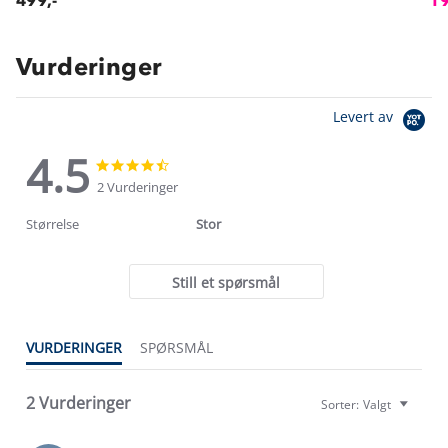
499,-
19
Vurderinger
Levert av
4.5
4.5
4.5
star
star
2 Vurderinger
rating
rating
Størrelse
Stor
Still et spørsmål
VURDERINGER
SPØRSMÅL
2 Vurderinger
Sorter:
Valgt