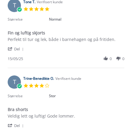
Tone T.
Verifisert kunde
T
5.0
star
rating
Størrelse
Normal
Fin og luftig skjorts
Review
review
Perfekt til tur og lek, både i barnehagen og på fritiden.
by
stating
Om Stormberg
'
Tone
Fin
Del
Share
T.
og
Verdigrunnlag
Review
15/05/25
0
0
on
luftig
by
15
skjorts
Klima og miljø
Tone
May
Trelagsprinsippet barn
T.
2025
Kundeservice
on
Trine-Benedikte O.
Verifisert kunde
Etisk handel
T
Alt du trenger til Norgesferien
15
4.0
Kontakt oss
May
star
Dyreetikk
2025
Dette trenger du til barnehagen
rating
Størrelse
Stor
Konkurransevinnere
1% til samfunnet
Gravidklær
Bra shorts
Kundeklubb
Inkludering
Review
review
Veldig lett og luftig! Gode lommer.
Hvordan velge riktig turtøy?
by
stating
Norgesferie 🇳🇴
Våre butikker
'
Trine-
Bra
Del
Materialer
Share
Vask og vedlikehold
Benedikte
shorts