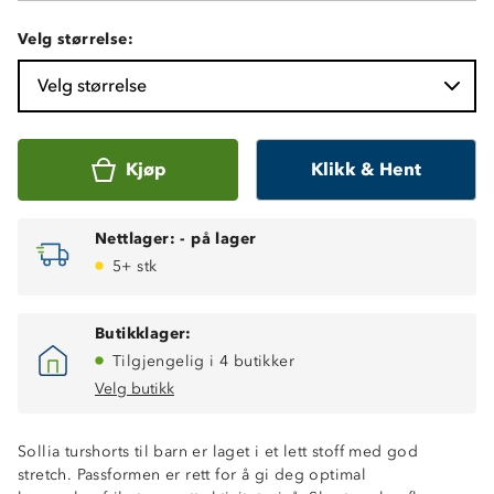
Velg størrelse:
Velg størrelse
Kjøp
Klikk & Hent
Nettlager:
-
på lager
5+ stk
Butikklager:
Tilgjengelig i 4 butikker
Stretchfunksjon
Velg butikk
Fukttransporterende
Hurtigtørkende
Sollia turshorts til barn er laget i et lett stoff med god
Lettvekt
stretch. Passformen er rett for å gi deg optimal
To stikklommer