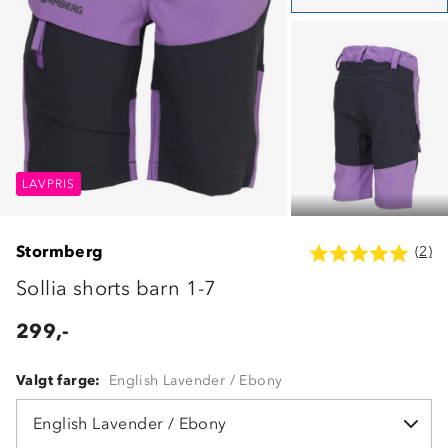
LAVPRIS
LAVPRIS
LAVPRIS
Stormberg
(2)
Sollia shorts barn 1-7
299,-
Valgt farge:
English Lavender / Ebony
English Lavender / Ebony