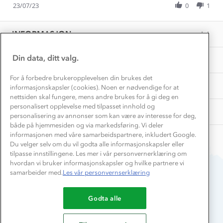
Få turinspirasjon og tips her⛰
Bedrift, barnehage og SFO
Review
23/07/23
0
1
O.
Personvern
by
on
EL-retur
Trine-
Overnatte utendørs⛺
23
Presse
Benedikte
Samarbeide med oss?
Jul
INFORMASJON
Store størrelser
O.
2023
Storms turtips🐿️
on
Jobbe hos oss?
23
Turmat oppskrifter
Din data, ditt valg.
OM OSS
Leirskole 🥾
Jul
2023
Beredskap
For å forbedre brukeropplevelsen din brukes det
Barnehageansatt
TIPS OG RÅD
informasjonskapsler (cookies). Noen er nødvendige for at
nettsiden skal fungere, mens andre brukes for å gi deg en
Tips til hyttetur
personalisert opplevelse med tilpasset innhold og
AKTIVITETER
personalisering av annonser som kan være av interesse for deg,
både på hjemmesiden og via markedsføring. Vi deler
informasjonen med våre samarbeidspartnere, inkludert Google.
Du velger selv om du vil godta alle informasjonskapsler eller
tilpasse innstillingene. Les mer i vår personvernerklæring om
hvordan vi bruker informasjonskapsler og hvilke partnere vi
samarbeider med.
Les vår personvernserklæring
Du betaler enkelt med
Godta alle