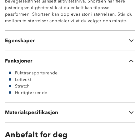
bevegelsesfrihet uansett aktivitetsnivå. Shortsen har flere
En glidelåslomme på front
justeringsmuligheter slik at du enkelt kan tilpasse
Strikk i siden av livet
passformen. Shortsen kan oppleves stor i størrelsen. Står du
Glidelås og knepping i front
mellom to størrelser anbefaler vi at du velger den minste.
Beltehemper
Innvevd forsterkningstråd i firkantmønster for økt rive-
og slitestyrke
Egenskaper
94% resirkulert polyester og 6% elastan
Funksjoner
Fukttransporterende
Lettvekt
Stretch
Hurtigtørkende
94 % resirkulert polyester
Materialspesifikasjon
6 % elastan
Anbefalt for deg