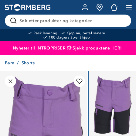
Søk etter produkter og kategorier
Rask levering
Kjøp nå, betal senere
100 dagers åpent kjøp
Nyheter til INTROPRISER 💥 Sjekk produktene
HER!
Barn
Shorts
Produktet er lagt i handlekurven
Til kassen