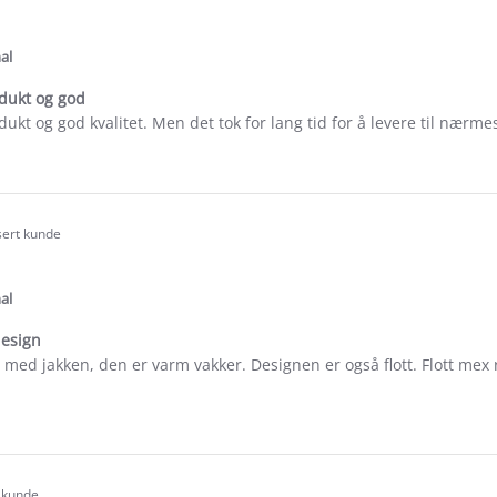
.0
tar
ating
al
odukt og god
dukt og god kvalitet. Men det tok for lang tid for å levere til nærme
e
ew
am
sert kunde
.0
tar
ating
al
design
 med jakken, den er varm vakker. Designen er også flott. Flott mex r
e
ew
ret
t kunde