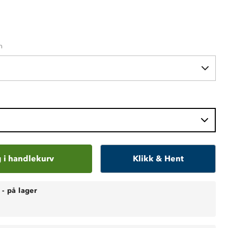
n
 i handlekurv
Klikk & Hent
-
på lager