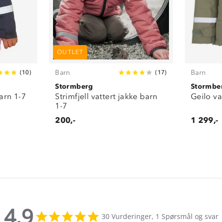
OUTLET
Barn
Barn
(
10
)
(
17
)
Stormberg
Stormbe
barn 1-7
Strimfjell vattert jakke barn
Geilo va
1-7
200,-
1 299,-
4.9
4.9
30 Vurderinger, 1 Spørsmål og svar
star