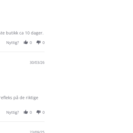
ste butikk ca 10 dager.
Nyttig?
0
0
30/03/26
efleks på de riktige
Nyttig?
0
0
23/09/25