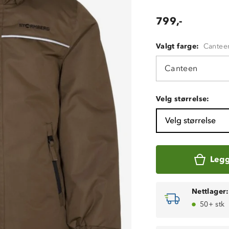
799,-
Valgt farge:
Cantee
Canteen
Velg størrelse:
Velg størrelse
Legg
Nettlager:
50+ stk