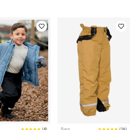
Barn
(
4
)
(
16
)