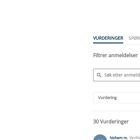
4.9
star
rating
VURDERINGER
SPØ
Filtrer anmeldelser
Search
Reviews
Vurdering
30 Vurderinger
hisham m.
Verifi