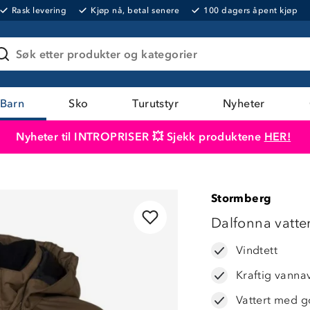
Rask levering
Kjøp nå, betal senere
100 dagers åpent kjøp
Søk etter produkter og kategorier
Barn
Sko
Turutstyr
Nyheter
Nyheter til INTROPRISER 💥 Sjekk produktene
HER!
Produktet er lagt i handlekurven
Til kassen
Stormberg
OUTLET
Dalfonna vatter
Vindtett
Kraftig vanna
Vattert med g