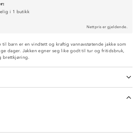
r:
elig i 1 butikk
Nettpris er gjeldende.
tøtende
 isolasjonsevne
e til barn er en vindtett og kraftig vannavstøtende jakke som
mer
ige dager. Jakken egner seg like godt til tur og fritidsbruk,
glidelås i front
og brettkjøring.
ng nederst
med justeringsmuligheter