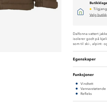
Butikklage
Tilgjeng
Velg butikk
Vindtett
Kraftig vannavs
Vattert med god
Dalfonna vattert jakk
To glidelåslom
isolerer godt på kjøl
Stormklaff foran 
som til ski-, alpint- 
Enhåndsstrammi
Avtakbar hette 
Refleksdetaljer
Egenskaper
Polyshell™
Funksjoner
Vindtett
Vannavstøtende
Refleks