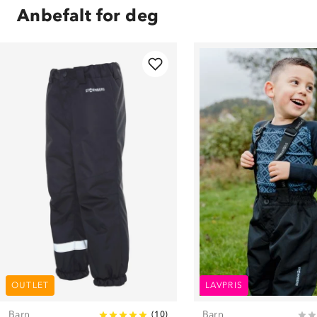
Anbefalt for deg
OUTLET
LAVPRIS
Barn
Barn
(
10
)