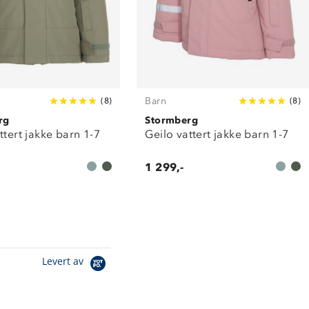
Barn
(
8
)
(
8
)
rg
Stormberg
ttert jakke barn 1-7
Geilo vattert jakke barn 1-7
1 299,-
Levert av