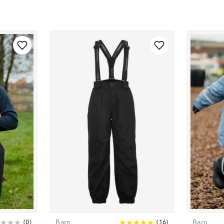
Barn
Barn
(
0
)
(
16
)