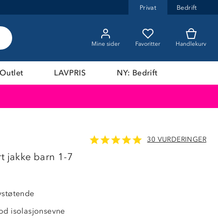
Privat
Bedrift
Mine sider
Favoritter
Handlekurv
Outlet
LAVPRIS
NY: Bedrift
30 VURDERINGER
OUTLET
t jakke barn 1-7
vstøtende
od isolasjonsevne