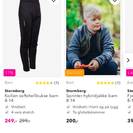
17%
OUTLET
LA
Barn
Barn
Ba
(
1
)
(
1
)
Stormberg
Stormberg
St
Kollen softshellbukse barn
Sprinter hybridjakke barn
Fj
8-14
8-14
8-
Vindtett
Vindtett i front og på rygg
4-veis stretch
To glidelåslommer
249,-
299,-
200,-
39