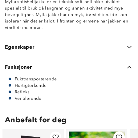
Mylla softshelljakke er en teknisk softshelljakke utviklet
Hurtigtørkende
spesielt til bruk på langrenn og annen aktivitet med mye
Vindtett front og ermer
bevegelighet. Mylla jakke har en myk, børstet innside som
To glidelåslommer
isolerer når det er kaldt. I fronten og ermene har jakken en
En brystlomme
vindtett membran.
Refleksfelter bak og i front
Ventilerende felt under armene og bak på rygg 100%
polyester
Egenskaper
Kontrastfelt består av 92% polyester og 8% elastikk
Funksjoner
Fukttransporterende
Hurtigtørkende
Refleks
Ventilerende
Anbefalt for deg