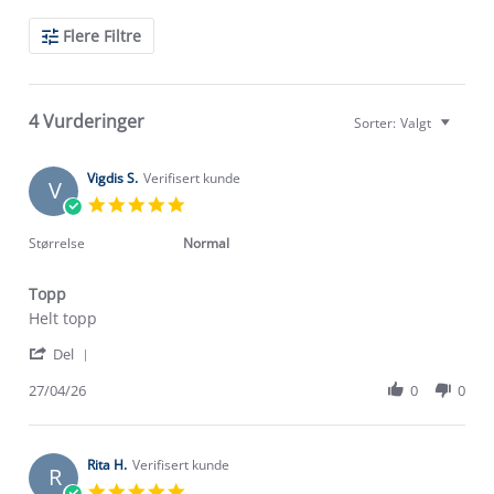
Search
Flere Filtre
Reviews
4 Vurderinger
Sorter:
Valgt
Vigdis S.
Verifisert kunde
V
5.0
star
rating
Størrelse
Normal
Topp
Review
review
Helt topp
by
stating
'
Vigdis
Topp
Del
Share
S.
Review
27/04/26
0
0
on
by
27
Vigdis
Apr
S.
2026
on
Rita H.
Verifisert kunde
R
27
5.0