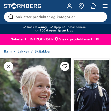
Søk etter produkter og kategorier
Rask levering
Kjøp nå, betal senere
100 dagers åpent kjøp
Nyheter til INTROPRISER 💥 Sjekk produktene
HER!
Barn
Jakker
Skijakker
Produktet er lagt i handlekurven
Til kassen