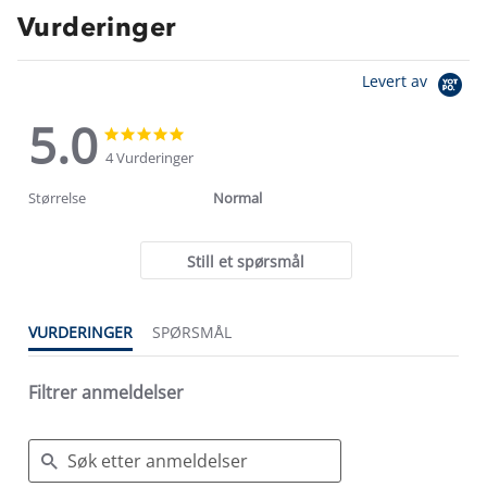
Vurderinger
Levert av
5.0
5.0
5.0
star
star
4 Vurderinger
rating
rating
Størrelse
Normal
Still et spørsmål
VURDERINGER
SPØRSMÅL
Filtrer anmeldelser