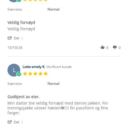
Apr
star
2026
rating
Størrelse
Normal
Veldig fornøyd
Review
review
Veldig fornøyd
by
stating
'
Rita
Veldig
Del
Share
H.
fornøyd
Review
13/10/24
0
0
on
by
13
Rita
Oct
H.
2024
on
Lotte-emely K.
Verifisert kunde
L
13
5.0
Oct
star
2024
rating
Størrelse
Normal
Godkjent av eier.
Review
review
Min datter ble veldig fornøyd med denne jakken. Fin
by
stating
treningsjakke utover høsten⚽️👍🏼 fin passform og fine
Lotte-
Godkjent
farger.
emely
av
'
K.
eier.
Del
Om Stormberg
Share
on