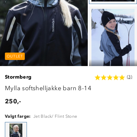
OUTLET
OUTLET
OUTLET
Stormberg
(3)
Mylla softshelljakke barn 8-14
250,-
Valgt farge:
Jet Black/ Flint Stone