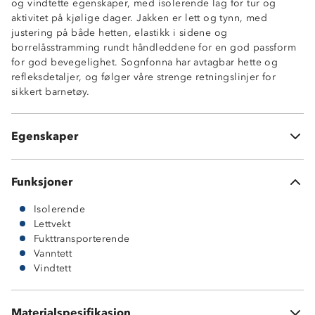
og vindtette egenskaper, med isolerende lag for tur og
Vanntett (10 000 mm vannsøyle)
aktivitet på kjølige dager. Jakken er lett og tynn, med
Isolerende vattering
justering på både hetten, elastikk i sidene og
Fukttransporterende (5 000 g/m2/24t)
borrelåsstramming rundt håndleddene for en god passform
Vindtett
for god bevegelighet. Sognfonna har avtagbar hette og
Lettvekt
refleksdetaljer, og følger våre strenge retningslinjer for
Avtagbar hette med justering rundt ansikt
sikkert barnetøy.
Hakebeskytter på glidelås
Borrelåsjustering på håndledd
Elastikk nede i sidene
Egenskaper
Refleks
Funksjoner
Isolerende
Lettvekt
Fukttransporterende
Vanntett
Vindtett
Ytterside: 100 % polyester
Materialspesifikasjon
Vattering: 100 % polyester