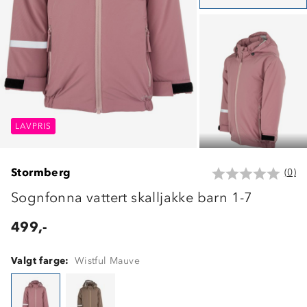
LAVPRIS
LAVPRIS
LAVPRIS
Stormberg
(0)
Sognfonna vattert skalljakke barn 1-7
499,-
Valgt farge:
Wistful Mauve