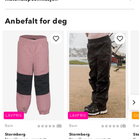
Anbefalt for deg
LAVPRIS
LAVPRIS
O
Barn
Barn
Ba
(
0
)
(
0
)
Stormberg
Stormberg
St