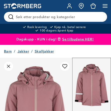
Søk etter produkter og kategorier
Rask levering
Kjøp nå, betal senere
100 dagers åpent kjøp
Dagskupp - KUN i dag! ⏰
Se tilbudene HER!
Barn
Jakker
Skalljakker
Produktet er lagt i handlekurven
Til kassen