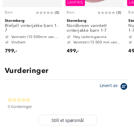
LAVPRIS
LA
Barn
Barn
Ba
(
0
)
(
0
)
Stormberg
Stormberg
St
Blefjell vinterjakke barn 1-
Nordbreen vanntett
No
7
vinterjakke barn 1-7
1-
Vanntett (10 000mm vannsøyle)
Høy isoleringsevne
Vindtett
Vanntett (15 000 mm vannsøyle)
799,-
499,-
49
Vurderinger
Om Stormberg
Levert av
Verdigrunnlag
0.0
Klima og miljø
Trelagsprinsippet barn
star
0 Vurderinger
Kundeservice
rating
Etisk handel
Alt du trenger til Norgesferien
Still et spørsmål
Kontakt oss
Dyreetikk
Dette trenger du til barnehagen
Konkurransevinnere