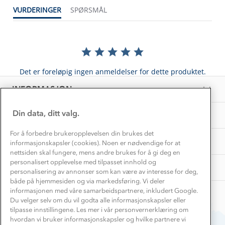
1% til samfunnet
VURDERINGER
SPØRSMÅL
Gravidklær
Kundeklubb
Inkludering
Hvordan velge riktig turtøy?
Norgesferie 🇳🇴
Våre butikker
Materialer
Vask og vedlikehold
Få turinspirasjon og tips her⛰
Bedrift, barnehage og SFO
Personvern
Det er foreløpig ingen anmeldelser for dette produktet.
EL-retur
Overnatte utendørs⛺
Presse
Samarbeide med oss?
INFORMASJON
Store størrelser
Storms turtips🐿️
Jobbe hos oss?
Turmat oppskrifter
Din data, ditt valg.
OM OSS
Leirskole 🥾
Beredskap
For å forbedre brukeropplevelsen din brukes det
Barnehageansatt
TIPS OG RÅD
informasjonskapsler (cookies). Noen er nødvendige for at
nettsiden skal fungere, mens andre brukes for å gi deg en
Tips til hyttetur
personalisert opplevelse med tilpasset innhold og
AKTIVITETER
personalisering av annonser som kan være av interesse for deg,
både på hjemmesiden og via markedsføring. Vi deler
informasjonen med våre samarbeidspartnere, inkludert Google.
Du velger selv om du vil godta alle informasjonskapsler eller
tilpasse innstillingene. Les mer i vår personvernerklæring om
hvordan vi bruker informasjonskapsler og hvilke partnere vi