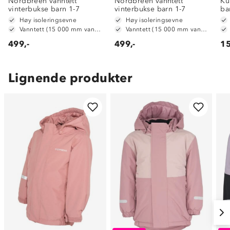
Nordbreen vanntett
Nordbreen vanntett
Ku
vinterbukse barn 1-7
vinterbukse barn 1-7
ba
Høy isoleringsevne
Høy isoleringsevne
Vanntett (15 000 mm vannsøyle)
Vanntett (15 000 mm vannsøyle)
499,-
499,-
15
Lignende produkter