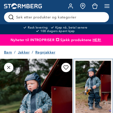
Søk etter produkter og kategorier
Rask levering
Kjøp nå, betal senere
100 dagers åpent kjøp
Nyheter til INTROPRISER 💥 Sjekk produktene
HER!
Barn
Jakker
Regnjakker
Produktet er lagt i handlekurven
Til kassen