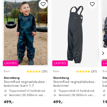
LAVPRIS
LAVPRIS
LA
Barn
Barn
Ba
(
31
)
(
31
)
Stormberg
Stormberg
St
Stormflod regnselebukse -
Stormflod regnselebukse -
Lo
testvinner barn 1-7
testvinner
ba
Toppmodell til helårsbruk
Toppmodell til helårsbruk
Vanntett (30 000mm vannsøyle)
Vanntett (30 000mm vannsøyle)
499,-
499,-
19