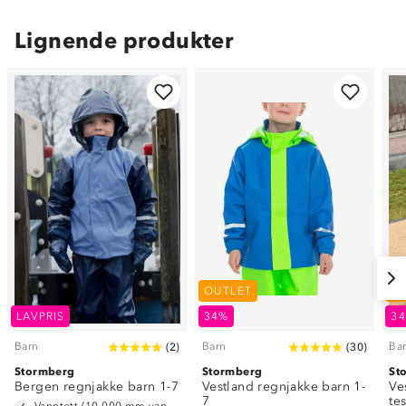
Lignende produkter
OUTLET
O
LAVPRIS
34%
3
Barn
Barn
Ba
(
2
)
(
30
)
Stormberg
Stormberg
St
Bergen regnjakke barn 1-7
Vestland regnjakke barn 1-
Ve
7
te
Vanntett (10 000 mm vannsøyle)