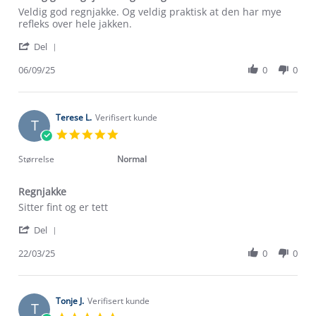
Review
review
Veldig god regnjakke. Og veldig praktisk at den har mye
by
stating
refleks over hele jakken.
Irene
Veldig
'
R.
god
Del
Share
on
regnjakke.
Review
06/09/25
0
0
6
Og
by
Sep
veldig
Irene
2025
R.
on
Terese L.
Verifisert kunde
T
6
5.0
Sep
star
2025
rating
Størrelse
Normal
Regnjakke
Review
review
Sitter fint og er tett
by
stating
'
Terese
Regnjakke
Del
Share
L.
Review
22/03/25
0
0
on
by
22
Om Stormberg
Terese
Mar
L.
2025
Verdigrunnlag
on
Tonje J.
Verifisert kunde
T
22