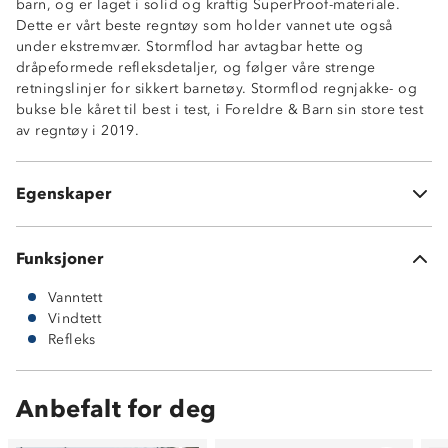
barn, og er laget i solid og kraftig SuperProof-materiale.
Vanntett (30 000mm vannsøyle)
Dette er vårt beste regntøy som holder vannet ute også
Høy rive og slitestyrke
under ekstremvær. Stormflod har avtagbar hette og
Vindtett
dråpeformede refleksdetaljer, og følger våre strenge
Dobbel stormklaff
retningslinjer for sikkert barnetøy. Stormflod regnjakke- og
Avtagbar hette for økt sikkerhet
bukse ble kåret til best i test, i Foreldre & Barn sin store test
Dråpeformede refleksdetaljer
av regntøy i 2019.
Sveisede sømmer
Materiale: Polyuretan (PU)
Funksjonell toppmodell
Egenskaper
Jakken har ingen lommer
Funksjoner
Vanntett
Vindtett
Refleks
Anbefalt for deg