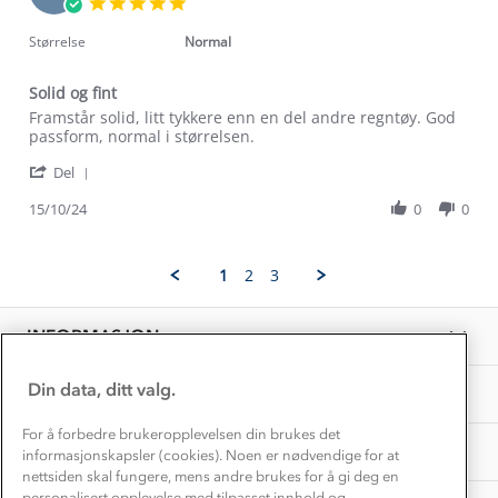
5.0
Mar
Klima og miljø
star
Trelagsprinsippet barn
2025
rating
Størrelse
Normal
Kundeservice
Etisk handel
Alt du trenger til Norgesferien
Solid og fint
Kontakt oss
Dyreetikk
Review
review
Framstår solid, litt tykkere enn en del andre regntøy. God
Dette trenger du til barnehagen
by
stating
passform, normal i størrelsen.
Konkurransevinnere
1% til samfunnet
Tonje
Solid
Gravidklær
'
J.
og
Del
Kundeklubb
Share
on
fint
Inkludering
Review
Hvordan velge riktig turtøy?
15/10/24
0
0
15
Norgesferie 🇳🇴
Våre butikker
by
Oct
Materialer
Tonje
2024
Vask og vedlikehold
J.
Få turinspirasjon og tips her⛰
Bedrift, barnehage og SFO
1
2
3
on
Personvern
EL-retur
15
Overnatte utendørs⛺
Presse
Oct
Samarbeide med oss?
INFORMASJON
2024
Store størrelser
Storms turtips🐿️
Jobbe hos oss?
Turmat oppskrifter
Din data, ditt valg.
OM OSS
Leirskole 🥾
Beredskap
For å forbedre brukeropplevelsen din brukes det
Barnehageansatt
TIPS OG RÅD
informasjonskapsler (cookies). Noen er nødvendige for at
nettsiden skal fungere, mens andre brukes for å gi deg en
Tips til hyttetur
personalisert opplevelse med tilpasset innhold og