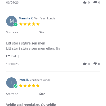
Review
06/04/26
0
0
on
på
by
6
regntøyet
Marit
Apr
P.
2026
on
Manisha K.
Verifisert kunde
M
6
5.0
Apr
star
2026
rating
Størrelse
Stor
Litt stor i størrelsen men
Review
review
Litt stor i størrelsen men ellers fin
by
stating
'
Manisha
Litt
Del
Share
K.
stor
Review
10/10/25
0
0
on
i
by
10
størrelsen
Manisha
Oct
men
K.
2025
on
Irene R.
Verifisert kunde
I
10
5.0
Oct
star
2025
rating
Størrelse
Stor
Veldig god regnjakke. Og veldig