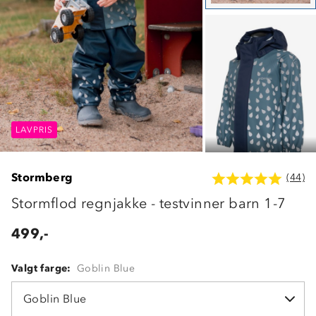
LAVPRIS
LAVPRIS
LAVPRIS
Stormberg
(44)
Stormflod regnjakke - testvinner barn 1-7
499,-
Valgt farge:
Goblin Blue
Goblin Blue