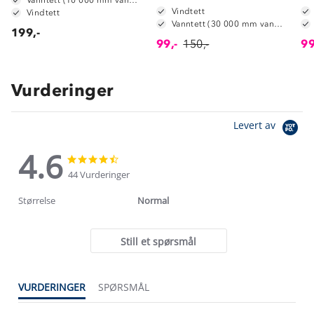
Vindtett
Vindtett
Vanntett (30 000 mm vannsøyle)
199,-
99,-
150,-
99
Vurderinger
Levert av
4.6
4.6
4.6
star
star
44 Vurderinger
rating
rating
Størrelse
Normal
Still et spørsmål
VURDERINGER
SPØRSMÅL