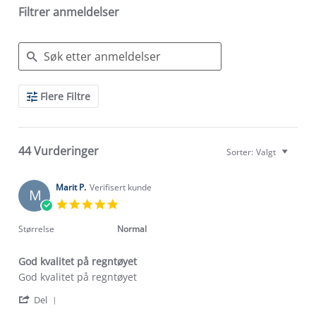
Filtrer anmeldelser
Search
Flere Filtre
Reviews
44 Vurderinger
Sorter:
Valgt
Marit P.
Verifisert kunde
M
5.0
star
rating
Størrelse
Normal
God kvalitet på regntøyet
Review
review
God kvalitet på regntøyet
by
stating
'
Marit
God
Del
Share
P.
kvalitet