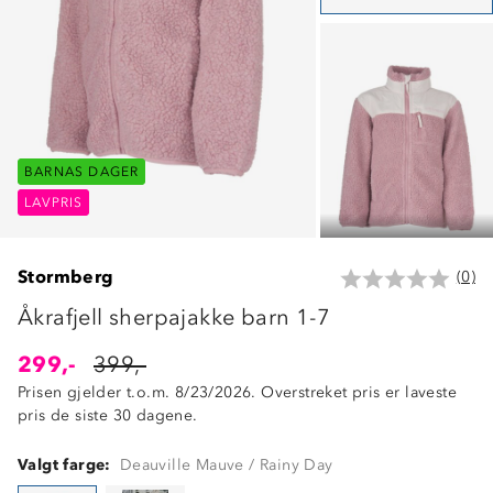
BARNAS DAGER
BARNAS DAGER
BARNAS DAGER
LAVPRIS
LAVPRIS
LAVPRIS
Stormberg
(0)
Åkrafjell sherpajakke barn 1-7
299,-
399,-
Prisen gjelder t.o.m. 8/23/2026. Overstreket pris er laveste
pris de siste 30 dagene.
Valgt farge:
Deauville Mauve / Rainy Day