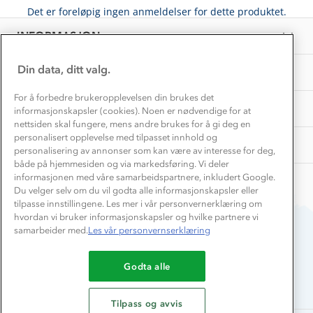
Personvern
Det er foreløpig ingen anmeldelser for dette produktet.
EL-retur
Overnatte utendørs⛺
Presse
Samarbeide med oss?
INFORMASJON
Store størrelser
Storms turtips🐿️
Jobbe hos oss?
Turmat oppskrifter
Din data, ditt valg.
OM OSS
Leirskole 🥾
Beredskap
For å forbedre brukeropplevelsen din brukes det
Barnehageansatt
TIPS OG RÅD
informasjonskapsler (cookies). Noen er nødvendige for at
nettsiden skal fungere, mens andre brukes for å gi deg en
Tips til hyttetur
personalisert opplevelse med tilpasset innhold og
AKTIVITETER
personalisering av annonser som kan være av interesse for deg,
både på hjemmesiden og via markedsføring. Vi deler
informasjonen med våre samarbeidspartnere, inkludert Google.
Du velger selv om du vil godta alle informasjonskapsler eller
tilpasse innstillingene. Les mer i vår personvernerklæring om
hvordan vi bruker informasjonskapsler og hvilke partnere vi
samarbeider med.
Les vår personvernserklæring
Du betaler enkelt med
Godta alle
Tilpass og avvis