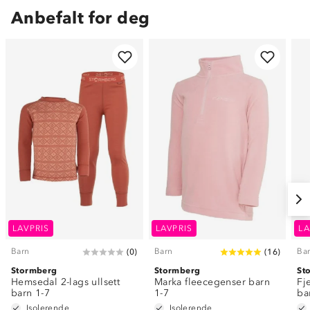
Anbefalt for deg
LAVPRIS
LAVPRIS
LA
Barn
Barn
Ba
(
0
)
(
16
)
Stormberg
Stormberg
St
Hemsedal 2-lags ullsett
Marka fleecegenser barn
Fj
barn 1-7
1-7
ba
Isolerende
Isolerende