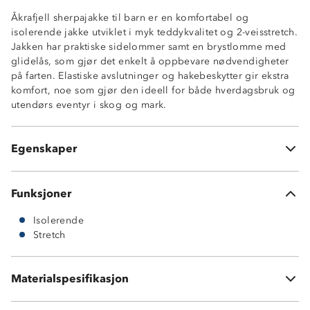
Åkrafjell sherpajakke til barn er en komfortabel og
isolerende jakke utviklet i myk teddykvalitet og 2-veisstretch.
Isolerende
Jakken har praktiske sidelommer samt en brystlomme med
2-veisstretch
glidelås, som gjør det enkelt å oppbevare nødvendigheter
Høy krage
på farten. Elastiske avslutninger og hakebeskytter gir ekstra
2 sidelommer
komfort, noe som gjør den ideell for både hverdagsbruk og
1 brystlomme med glidelås
utendørs eventyr i skog og mark.
Kontrastfelt på bryst og skuldre
Elastiske avslutninger
Hakebeskytter på glidelås
Egenskaper
Knagghempe i nakken
Funksjoner
Isolerende
Stretch
Materialspesifikasjon
100 % polyester