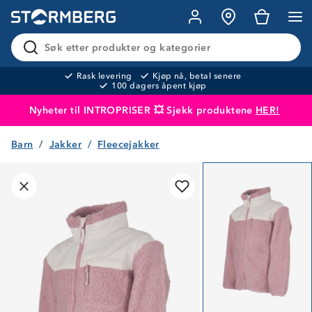
Søk etter produkter og kategorier
Rask levering
Kjøp nå, betal senere
100 dagers åpent kjøp
Nyheter til INTROPRISER 💥 Sjekk produktene
HER!
Barn
Jakker
Fleecejakker
Produktet er lagt i handlekurven
Til kassen