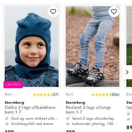
LAVPRIS
Barn
Barn
Ba
(
37
)
(
206
)
Stormberg
Stormberg
St
Dalbo 2-lags ullbalaklava
Rauland 2-lags ullongs
Is
barn 1-7
barn 1-7
God og varm strikket ullkvalitet i 50% ull og 50% akryl
Varmt 2-lags ullundertøy
Vindstoppfelt ved ørene
Isolerende ytterlag, 100% merinoull
89