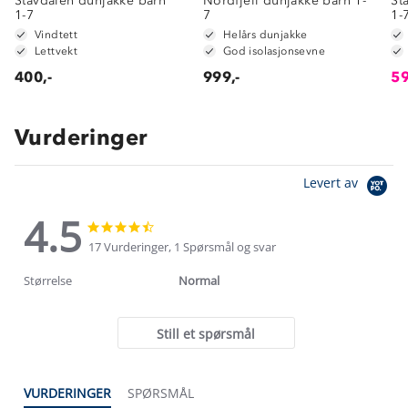
Stavdalen dunjakke barn
Nordfjell dunjakke barn 1-
St
1-7
7
1-
Vindtett
Helårs dunjakke
Lettvekt
God isolasjonsevne
400,-
999,-
59
Vurderinger
Levert av
4.5
4.5
4.5
star
star
17 Vurderinger, 1 Spørsmål og svar
rating
rating
Størrelse
Normal
Still et spørsmål
VURDERINGER
SPØRSMÅL