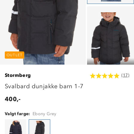
OUTLET
OUTLET
OUTLET
Stormberg
(17)
Svalbard dunjakke barn 1-7
400,-
Valgt farge:
Ebony Grey