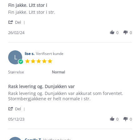
Fin jakke. Litt stor i
Review
review
Fin jakke. Litt stor i str.
by
stating
'
Tina
Fin
Del
Share
S.
jakke.
Review
26/02/24
0
0
on
Litt
by
26
stor
Tina
Feb
i
S.
2024
on
lise s.
Verifisert kunde
L
26
5.0
Feb
star
2024
rating
Størrelse
Normal
Rask levering og. Dunjakken var
Review
review
Rask levering og. Dunjakken var akkurat som forventet.
by
stating
Stormbergjakkene er helt normale i str.
lise
Rask
'
s.
levering
Del
Share
on
og.
Review
05/12/23
0
0
5
Dunjakken
Om Stormberg
by
Dec
var
lise
2023
Verdigrunnlag
s.