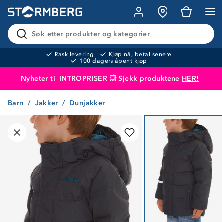
Søk etter produkter og kategorier
Rask levering
Kjøp nå, betal senere
100 dagers åpent kjøp
Nyheter til INTROPRISER 💥 Sjekk produktene
HER!
Barn
Jakker
Dunjakker
Produktet er lagt i handlekurven
Til kassen