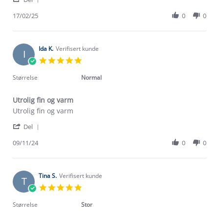
Share
E.
JAKKE
Review
17/02/25
0
0
on
by
17
Kari
Feb
E.
2025
on
Ida K.
Verifisert kunde
I
17
5.0
Feb
star
2025
rating
Størrelse
Normal
Utrolig fin og varm
Review
review
Utrolig fin og varm
by
stating
'
Ida
Utrolig
Del
Share
K.
fin
Review
09/11/24
0
0
on
og
by
9
varm
Ida
Nov
K.
2024
on
Tina S.
Verifisert kunde
T
9
5.0
Nov
star
2024
rating
Størrelse
Stor