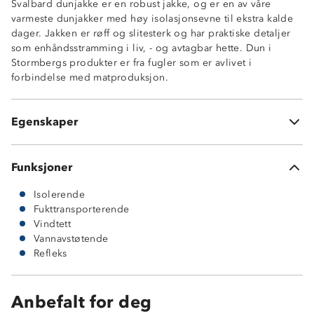
Svalbard dunjakke er en robust jakke, og er en av våre
Vindtett
varmeste dunjakker med høy isolasjonsevne til ekstra kalde
Vannavstøtende
dager. Jakken er røff og slitesterk og har praktiske detaljer
To glidelåslommer
som enhåndsstramming i liv, - og avtagbar hette. Dun i
Regularbar, fast hette
Stormbergs produkter er fra fugler som er avlivet i
Stormklaff
forbindelse med matproduksjon.
Enhåndsstramming nederst
Dunvekt 200 gram
Polar-Dun (55% andedun, 45% andefjær)
Egenskaper
GX2000 yttermateriale (65% polyester og 35% bomull)
Funksjoner
Isolerende
Fukttransporterende
Vindtett
Vannavstøtende
Refleks
Anbefalt for deg