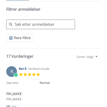
Filtrer anmeldelser
Search
Flere Filtre
Reviews
17 Vurderinger
Sorter:
Valgt
Kari E.
Verifisert kunde
K
5.0
star
rating
Størrelse
Normal
FIN JAKKE
Review
review
FIN JAKKE
by
stating
'
Kari
FIN
Del