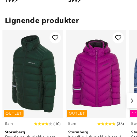
199,-
399,-
Lignende produkter
OUTLET
OUTLET
1
Barn
Barn
Ba
(
10
)
(
36
)
Stormberg
Stormberg
St