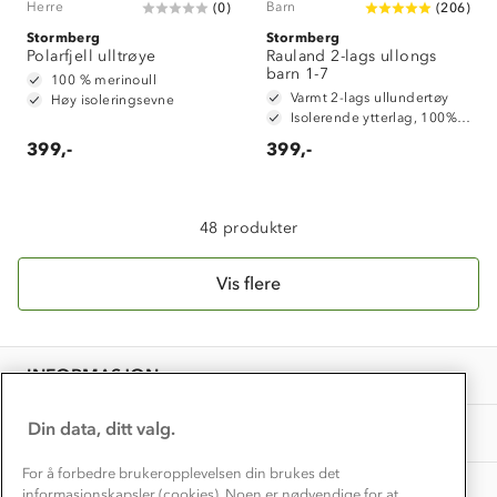
Herre
Barn
(
0
)
(
206
)
Verdigrunnlag
Stormberg
Stormberg
Polarfjell ulltrøye
Klima og miljø
Rauland 2-lags ullongs
Trelagsprinsippet barn
barn 1-7
100 % merinoull
Kundeservice
Varmt 2-lags ullundertøy
Etisk handel
Høy isoleringsevne
Alt du trenger til Norgesferien
Isolerende ytterlag, 100% merinoull
Kontakt oss
Dyreetikk
399,-
399,-
Dette trenger du til barnehagen
Konkurransevinnere
1% til samfunnet
Gravidklær
Kundeklubb
48 produkter
Inkludering
Hvordan velge riktig turtøy?
Norgesferie 🇳🇴
Våre butikker
Materialer
Vis flere
Vask og vedlikehold
Få turinspirasjon og tips her⛰
Bedrift, barnehage og SFO
Personvern
EL-retur
Overnatte utendørs⛺
Presse
Samarbeide med oss?
INFORMASJON
Store størrelser
Storms turtips🐿️
Jobbe hos oss?
Turmat oppskrifter
Din data, ditt valg.
OM OSS
Leirskole 🥾
Beredskap
For å forbedre brukeropplevelsen din brukes det
Barnehageansatt
TIPS OG RÅD
informasjonskapsler (cookies). Noen er nødvendige for at