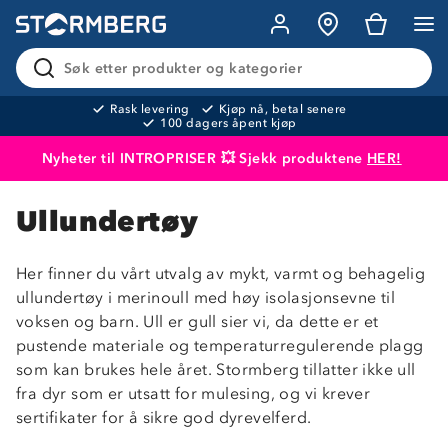
Søk etter produkter og kategorier
Rask levering
Kjøp nå, betal senere
100 dagers åpent kjøp
Nyheter til INTROPRISER 💥 Sjekk produktene
HER!
Produktet er lagt i handlekurven
Til kassen
Ullundertøy
Her finner du vårt utvalg av mykt, varmt og behagelig
ullundertøy i merinoull med høy isolasjonsevne til
voksen og barn. Ull er gull sier vi, da dette er et
pustende materiale og temperaturregulerende plagg
som kan brukes hele året. Stormberg tillatter ikke ull
fra dyr som er utsatt for mulesing, og vi krever
sertifikater for å sikre god dyrevelferd.