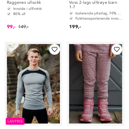
Raggenes ullsokk
Voss 2-lags ulltrøye barn
1-7
Innside i ullfrotté
Isolerende ytterlag, 70% merinoull / 30% polyester
80% ull
Fukttransporterende innside, 100% polyester
99,-
149,-
199,-
Om Stormberg
LAVPRIS