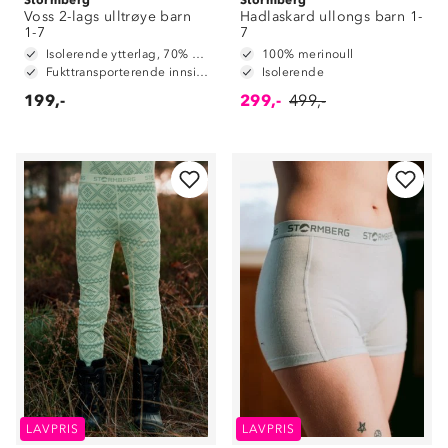
Voss 2-lags ulltrøye barn
Hadlaskard ullongs barn 1-
1-7
7
Isolerende ytterlag, 70% merinoull / 30% polyester
100% merinoull
Fukttransporterende innside, 100% polyester
Isolerende
199,-
299,-
499,-
LAVPRIS
LAVPRIS