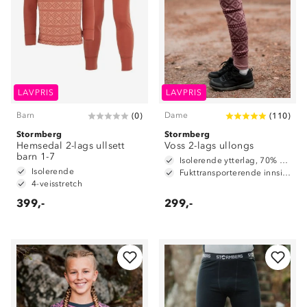
LAVPRIS
LAVPRIS
Barn
Dame
(
0
)
(
110
)
Stormberg
Stormberg
Hemsedal 2-lags ullsett
Voss 2-lags ullongs
barn 1-7
Isolerende ytterlag, 70% merinoull / 30% polyester
Isolerende
Fukttransporterende innside, 100% polyester
4-veisstretch
399,-
299,-