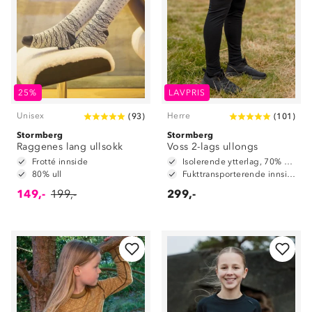
25%
LAVPRIS
Unisex
Herre
(
93
)
(
101
)
Stormberg
Stormberg
Raggenes lang ullsokk
Voss 2-lags ullongs
Frotté innside
Isolerende ytterlag, 70% merinoull / 30% polyester
80% ull
Fukttransporterende innside, 100% polyester
149,-
199,-
299,-