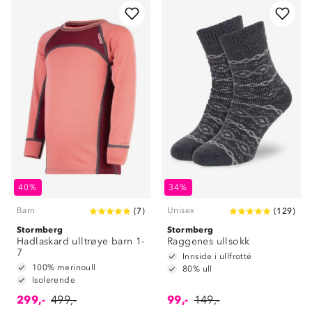
40%
34%
Barn
Unisex
(
7
)
(
129
)
Stormberg
Stormberg
Hadlaskard ulltrøye barn 1-
Raggenes ullsokk
7
Innside i ullfrotté
100% merinoull
80% ull
Isolerende
299,-
499,-
99,-
149,-