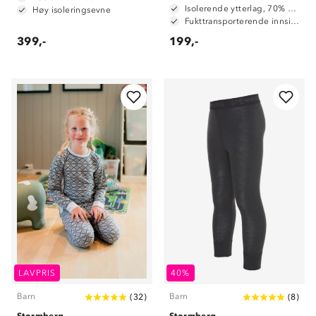
Isolerende ytterlag, 70% merinoull / 30% polyester
Høy isoleringsevne
Fukttransporterende innside, 100% polyester
399,-
199,-
LAVPRIS
40%
Barn
Barn
(
32
)
(
8
)
Stormberg
Stormberg