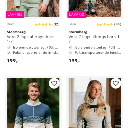
LAVPRIS
LAVPRIS
Barn
Barn
(
32
)
(
44
)
Stormberg
Stormberg
Voss 2-lags ulltrøye barn
Voss 2-lags ullongs barn 1-
1-7
7
Isolerende ytterlag, 70% merinoull / 30% polyester
Isolerende ytterlag, 70% merinoull / 30% polyester
Fukttransporterende innside, 100% polyester
Fukttransporterende innside, 100% polyester
199,-
199,-