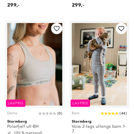
299,-
299,-
LAVPRIS
LAVPRIS
Dame
Barn
(
0
)
(
44
)
Stormberg
Stormberg
Polarfjell ull-BH
Voss 2-lags ullongs barn 1-
7
100 % merinoull