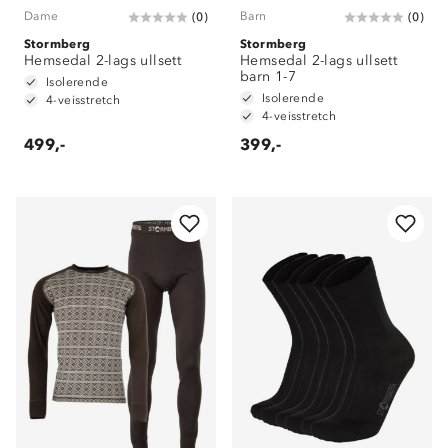
Dame
Barn
(
0
)
(
0
)
Stormberg
Stormberg
Hemsedal 2-lags ullsett
Hemsedal 2-lags ullsett
barn 1-7
Isolerende
Isolerende
4-veisstretch
4-veisstretch
499,-
399,-