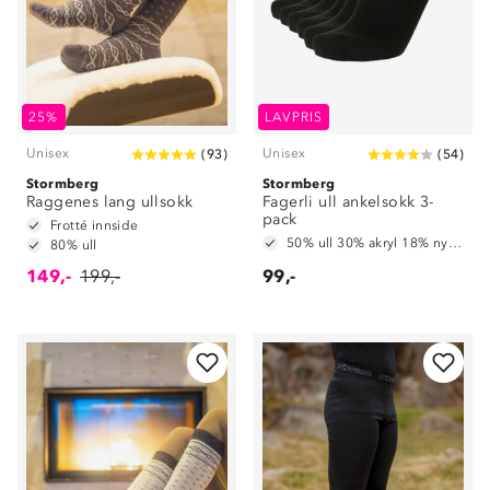
25%
LAVPRIS
Unisex
Unisex
(
93
)
(
54
)
Stormberg
Stormberg
Raggenes lang ullsokk
Fagerli ull ankelsokk 3-
pack
Frotté innside
50% ull 30% akryl 18% nylon 2% spandex
80% ull
149,-
199,-
99,-