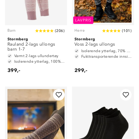
LAVPRIS
Barn
Herre
(
206
)
(
101
)
Stormberg
Stormberg
Rauland 2-lags ullongs
Voss 2-lags ullongs
barn 1-7
Isolerende ytterlag, 70% merinoull / 30% polyester
Varmt 2-lags ullundertøy
Fukttransporterende innside, 100% polyester
Isolerende ytterlag, 100% merinoull
399,-
299,-