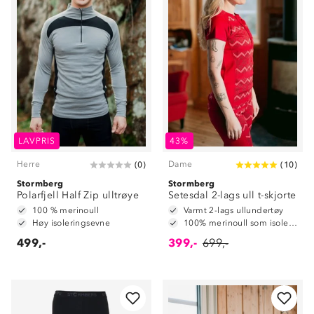
LAVPRIS
43%
Herre
Dame
(
0
)
(
10
)
Stormberg
Stormberg
Polarfjell Half Zip ulltrøye
Setesdal 2-lags ull t-skjorte
100 % merinoull
Varmt 2-lags ullundertøy
Høy isoleringsevne
100% merinoull som isolerende ytterlag
499,-
399,-
699,-