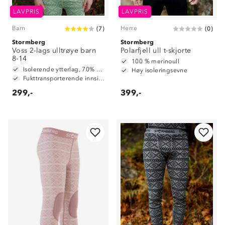
LAVPRIS
LAVPRIS
Barn
Herre
(
7
)
(
0
)
Stormberg
Stormberg
Voss 2-lags ulltrøye barn
Polarfjell ull t-skjorte
8-14
100 % merinoull
Isolerende ytterlag, 70% merinoull / 30% polyester
Høy isoleringsevne
Fukttransporterende innside, 100% polyester
299,-
399,-