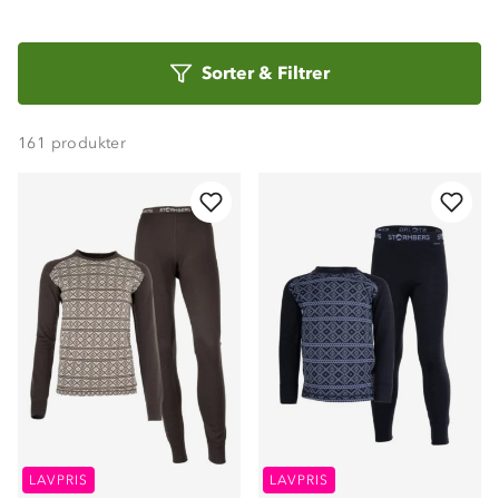
Sorter
Sorter
&
Filtrer
etter
161
produkter
LAVPRIS
LAVPRIS