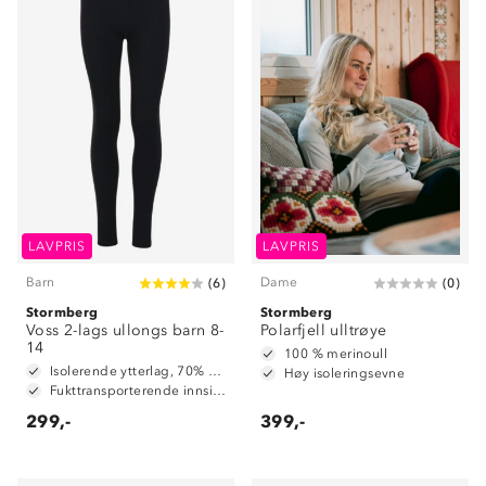
LAVPRIS
LAVPRIS
Barn
Dame
(
6
)
(
0
)
Stormberg
Stormberg
Voss 2-lags ullongs barn 8-
Polarfjell ulltrøye
14
100 % merinoull
Isolerende ytterlag, 70% merinoull / 30% polyester
Høy isoleringsevne
Fukttransporterende innside, 100% polyester
299,-
399,-