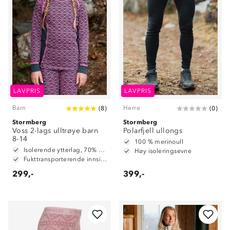
LAVPRIS
LAVPRIS
Barn
Herre
(
8
)
(
0
)
Stormberg
Stormberg
Voss 2-lags ulltrøye barn
Polarfjell ullongs
8-14
100 % merinoull
Isolerende ytterlag, 70% merinoull / 30% polyester
Høy isoleringsevne
Fukttransporterende innside, 100% polyester
299,-
399,-