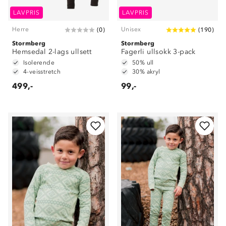
LAVPRIS
LAVPRIS
Herre
Unisex
(
0
)
(
190
)
Stormberg
Stormberg
Hemsedal 2-lags ullsett
Fagerli ullsokk 3-pack
Isolerende
50% ull
4-veisstretch
30% akryl
499,-
99,-