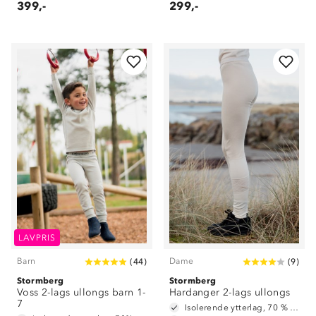
399,-
299,-
LAVPRIS
Barn
Dame
(
44
)
(
9
)
Stormberg
Stormberg
Voss 2-lags ullongs barn 1-
Hardanger 2-lags ullongs
7
Isolerende ytterlag, 70 % ull og 30 % polyester