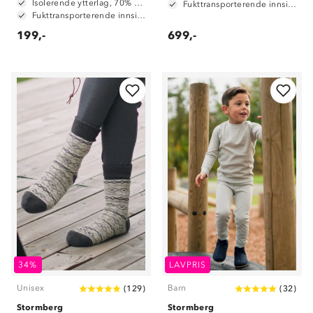
Isolerende ytterlag, 70% merinoull / 30% polyester
Fukttransporterende innside, 100 % polyester
Fukttransporterende innside, 100% polyester
199,-
699,-
34%
LAVPRIS
Unisex
Barn
(
129
)
(
32
)
Stormberg
Stormberg