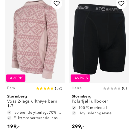
LAVPRIS
LAVPRIS
Barn
Herre
(
32
)
(
0
)
Stormberg
Stormberg
Voss 2-lags ulltrøye barn
Polarfjell ullboxer
1-7
100 % merinoull
Isolerende ytterlag, 70% merinoull / 30% polyester
Høy isoleringsevne
Fukttransporterende innside, 100% polyester
199,-
299,-