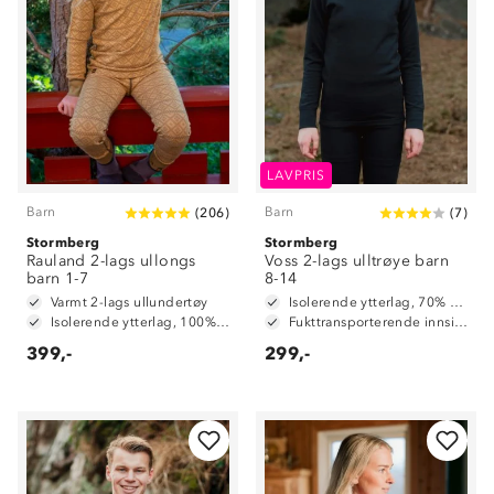
LAVPRIS
Barn
Barn
(
206
)
(
7
)
Stormberg
Stormberg
Rauland 2-lags ullongs
Voss 2-lags ulltrøye barn
barn 1-7
8-14
Varmt 2-lags ullundertøy
Isolerende ytterlag, 70% merinoull / 30% polyester
Isolerende ytterlag, 100% merinoull
Fukttransporterende innside, 100% polyester
399,-
299,-