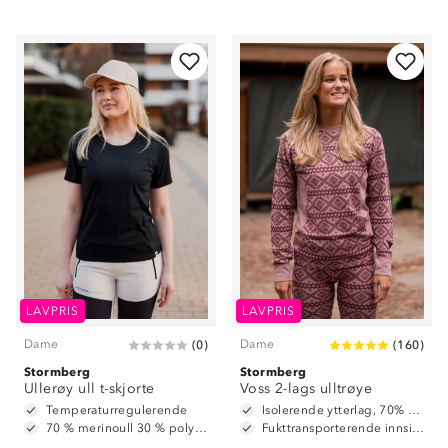
LAVPRIS
LAVPRIS
Dame
Dame
(
0
)
(
160
)
Stormberg
Stormberg
Ullerøy ull t-skjorte
Voss 2-lags ulltrøye
Temperaturregulerende
Isolerende ytterlag, 70% merinoull / 30% polyester
70 % merinoull 30 % polyester
Fukttransporterende innside, 100% polyester