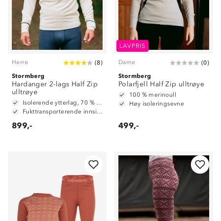
LAVPRIS
Herre
Dame
(
8
)
(
0
)
Stormberg
Stormberg
Hardanger 2-lags Half Zip
Polarfjell Half Zip ulltrøye
ulltrøye
100 % merinoull
Isolerende ytterlag, 70 % ull og 30 % polyester
Høy isoleringsevne
Fukttransporterende innside, 100 % polyester
899,-
499,-