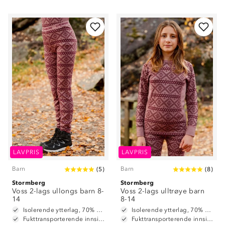
LAVPRIS
LAVPRIS
Barn
Barn
(
5
)
(
8
)
Stormberg
Stormberg
Voss 2-lags ullongs barn 8-
Voss 2-lags ulltrøye barn
14
8-14
Isolerende ytterlag, 70% merinoull / 30% polyester
Isolerende ytterlag, 70% merinoull / 30% polyester
Fukttransporterende innside, 100% polyester
Fukttransporterende innside, 100% polyester