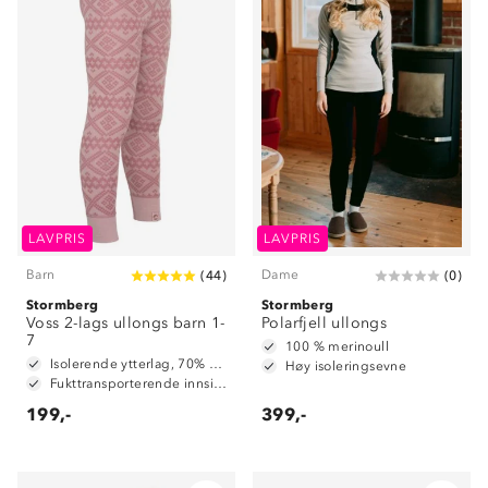
LAVPRIS
LAVPRIS
Barn
Dame
(
44
)
(
0
)
Stormberg
Stormberg
Voss 2-lags ullongs barn 1-
Polarfjell ullongs
7
100 % merinoull
Isolerende ytterlag, 70% merinoull / 30% polyester
Høy isoleringsevne
Fukttransporterende innside, 100% polyester
199,-
399,-