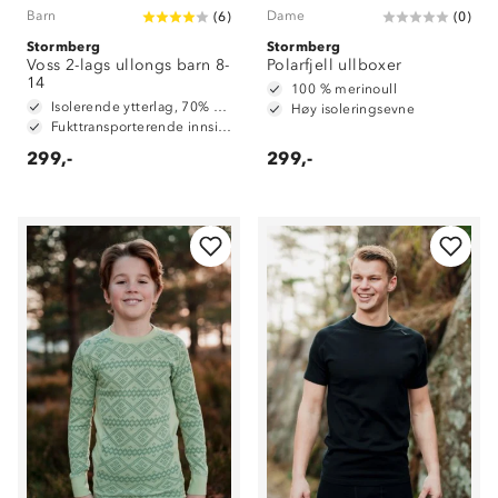
Barn
Dame
(
6
)
(
0
)
Stormberg
Stormberg
Voss 2-lags ullongs barn 8-
Polarfjell ullboxer
14
100 % merinoull
Isolerende ytterlag, 70% merinoull / 30% polyester
Høy isoleringsevne
Fukttransporterende innside, 100% polyester
299,-
299,-