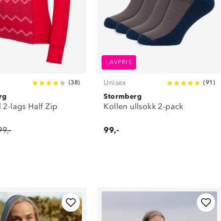
LAVPRIS
Unisex
(
38
)
(
91
)
rg
Stormberg
 2-lags Half Zip
Kollen ullsokk 2-pack
99,-
99,-