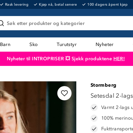
Rask levering
Kjøp nå, betal senere
100 dagers åpent kjøp
Søk etter produkter og kategorier
Barn
Sko
Turutstyr
Nyheter
Nyheter til INTROPRISER 💥 Sjekk produktene
HER!
Produktet er lagt i handlekurven
Til kassen
Stormberg
44%
Setesdal 2-lag
Varmt 2-lags 
100% merinoul
Fukttransport