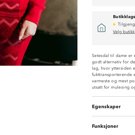
Butikklage
Tilgjeng
Velg butikk
Setesdal til dame er 
godt alternativ for d
lag, hvor yttersiden
Varmt 2-lags ull
fukttransporterende e
100% merinoull 
varmeste og mest pop
Fukttransporter
utsatt for mulesing o
Hurtigtørkende
Undertøy med kl
ØkoTex® sertifis
Egenskaper
Noe nupping ka
Funksjoner