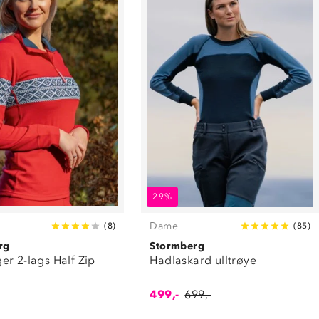
29%
Dame
(
8
)
(
85
)
rg
Stormberg
r 2-lags Half Zip
Hadlaskard ulltrøye
499,-
699,-