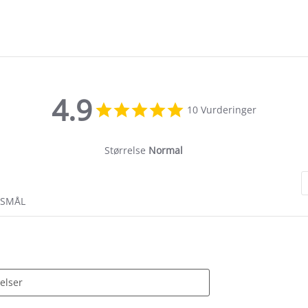
4.9
4.9
10 Vurderinger
star
rating
Størrelse
Normal
RSMÅL