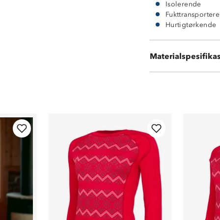
Isolerende
Fukttransporter
Hurtigtørkende
Ytterside i 100 
Materialspesifika
Innside i 100 %