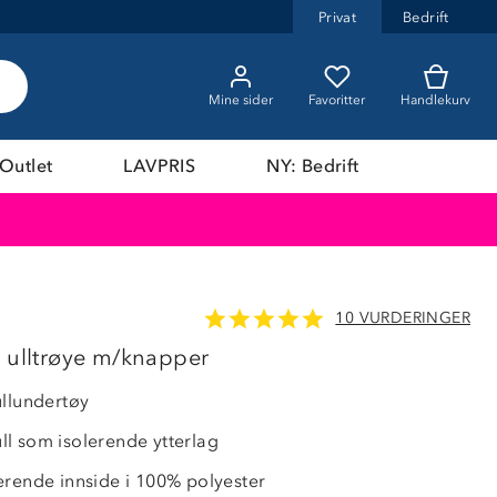
Privat
Bedrift
Mine sider
Favoritter
Handlekurv
Outlet
LAVPRIS
NY: Bedrift
10 VURDERINGER
44%
s ulltrøye m/knapper
ullundertøy
l som isolerende ytterlag
erende innside i 100% polyester