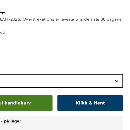
,-
 8/31/2026. Overstreket pris er laveste pris de siste 30 dagene.
Red
 i handlekurv
Klikk & Hent
-
på lager