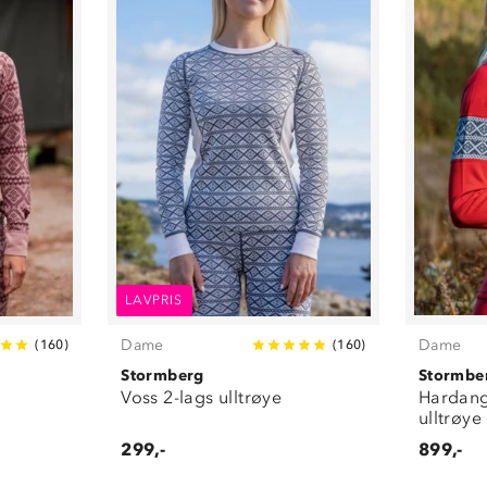
LAVPRIS
Dame
Dame
(
160
)
(
160
)
Stormberg
Stormbe
Voss 2-lags ulltrøye
Hardange
ulltrøye
299,-
899,-