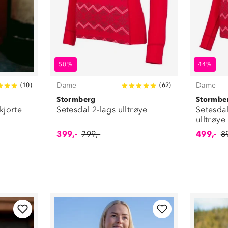
50%
44%
Dame
Dame
(
10
)
(
62
)
Stormberg
Stormbe
skjorte
Setesdal 2-lags ulltrøye
Setesdal
ulltrøye
399,-
799,-
499,-
8