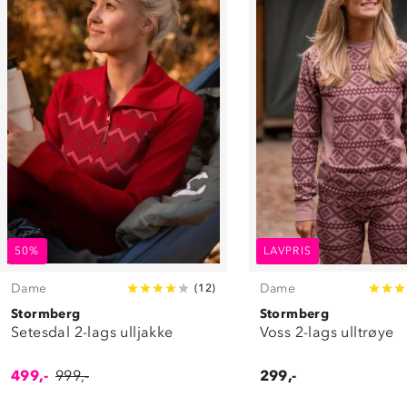
50%
LAVPRIS
Dame
Dame
(
12
)
Stormberg
Stormberg
Setesdal 2-lags ulljakke
Voss 2-lags ulltrøye
499,-
999,-
299,-