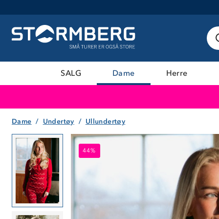
SALG
Dame
Herre
Dame
Undertøy
Ullundertøy
44%
44%