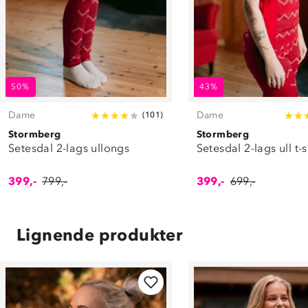
50%
43%
Dame
Dame
(
101
)
Stormberg
Stormberg
Setesdal 2-lags ullongs
Setesdal 2-lags ull t-
399,-
799,-
399,-
699,-
Lignende produkter