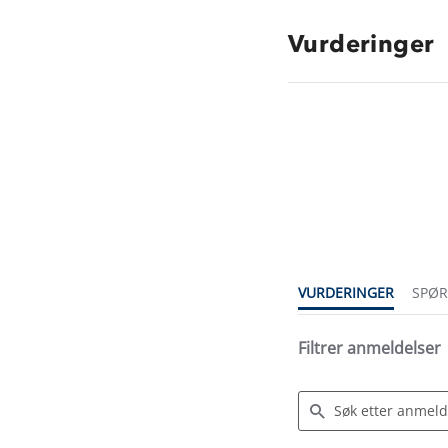
Vurderinger
4.9
star
rating
VURDERINGER
SPØ
Filtrer anmeldelser