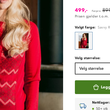
499,-
899
Førpris:
Prisen gjelder t.o.m.
Valgt farge:
Savvy 
Velg størrelse:
Velg størrelse
Legg
Nettlager:
50+ stk