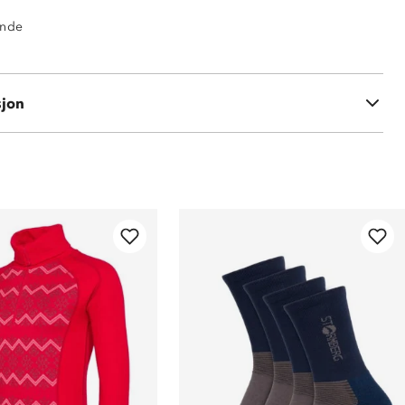
ende
% merinoull
sjon
 polyester (200 gsm)