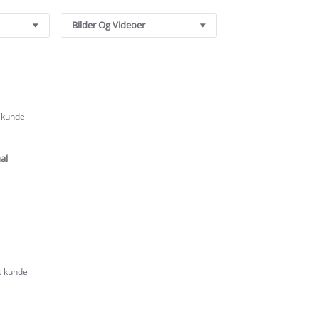
Bilder Og Videoer
t kunde
.0
tar
ating
al
e
ew
rt kunde
.0
tar
ating