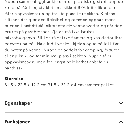
Nupen sammenleggbar kjele er en praktisk og stabil pop-up
kjele på 2,5 liter, utviklet i matsikkert BPA-fritt silikon om
tåler oppvaskmaskin og tar lite plass i tursekken. Kjelens
silikonsider gjør den fleksibel og sammenleggbar, mens
bunnen i rustfritt stål sikrer effektiv varmeoverføring når den
brukes på gassbrenner. Kjelen må ikke brukes i
mikrobølgeovn. Silikon tåler ikke flamme og kan derfor ikke
benyttes på bål. Ha alltid i væske i kjelen og ta på lokk før
du setter på varme. Nupen er perfekt for camping, fotturer
eller piknik, og tar minimal plass i sekken. Nupen tåler
oppvaskmaskin, men for lengst holdbarhet anbefales
Sammenleggbar
håndvask.
BPA-fri
Størrelse
Tåler oppvaskmaskin
31,5 x 22,5 x 12,2 cm 31,5 x 22,2 x 4 cm sammenpakket
Lokk
Målestreker
Håndtak
Egenskaper
Passer til gassbrenner
Funksjoner