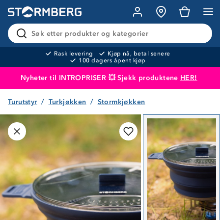
Søk etter produkter og kategorier
Rask levering
Kjøp nå, betal senere
100 dagers åpent kjøp
Nyheter til INTROPRISER 💥 Sjekk produktene
HER!
Turutstyr
Turkjøkken
Stormkjøkken
Produktet er lagt i handlekurven
Til kassen