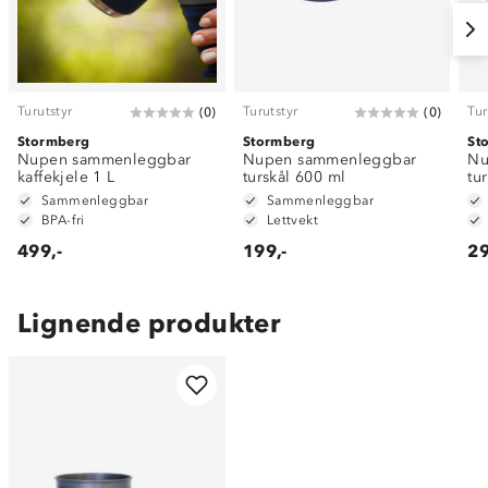
Turutstyr
Turutstyr
Tur
(
0
)
(
0
)
Stormberg
Stormberg
St
Nupen sammenleggbar
Nupen sammenleggbar
Nu
kaffekjele 1 L
turskål 600 ml
tu
Sammenleggbar
Sammenleggbar
BPA-fri
Lettvekt
499,-
199,-
29
Lignende produkter