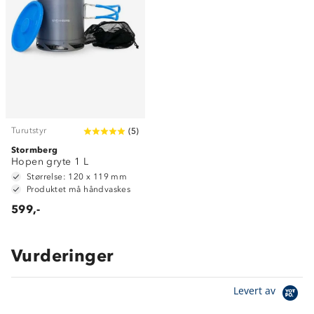
Turutstyr
(
5
)
Stormberg
Hopen gryte 1 L
Størrelse: 120 x 119 mm
Produktet må håndvaskes
599,-
Vurderinger
Om Stormberg
Levert av
Verdigrunnlag