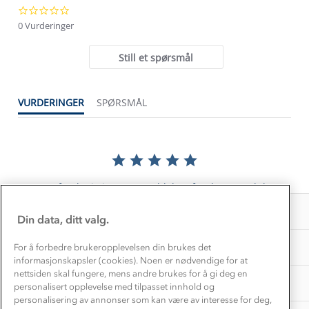
0.0
Klima og miljø
Trelagsprinsippet barn
star
0 Vurderinger
Kundeservice
rating
Etisk handel
Alt du trenger til Norgesferien
Still et spørsmål
Kontakt oss
Dyreetikk
Dette trenger du til barnehagen
Konkurransevinnere
1% til samfunnet
VURDERINGER
SPØRSMÅL
Gravidklær
Kundeklubb
Inkludering
Hvordan velge riktig turtøy?
Norgesferie 🇳🇴
Våre butikker
Materialer
Vask og vedlikehold
Få turinspirasjon og tips her⛰
Bedrift, barnehage og SFO
Personvern
EL-retur
Det er foreløpig ingen anmeldelser for dette produktet.
Overnatte utendørs⛺
Presse
Samarbeide med oss?
INFORMASJON
Store størrelser
Din data, ditt valg.
Storms turtips🐿️
Jobbe hos oss?
Turmat oppskrifter
OM OSS
For å forbedre brukeropplevelsen din brukes det
Leirskole 🥾
informasjonskapsler (cookies). Noen er nødvendige for at
Beredskap
nettsiden skal fungere, mens andre brukes for å gi deg en
Barnehageansatt
TIPS OG RÅD
personalisert opplevelse med tilpasset innhold og
personalisering av annonser som kan være av interesse for deg,
Tips til hyttetur