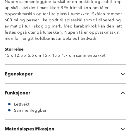
Nupen sammenleggbar turskål er en praktisk og stabil pop-
up skål, utviklet i matsikkert BPA-fritt silikon om tåler
oppvaskmaskin og tar lite plass i tursekken. Skålen rommer
600 ml og passer like godt til spiseskål som til tilbereding
av mat på tur i skog og mark. Med karabinkrok kan den lett
festes også utenpå tursekken. Nupen tåler oppvaskmaskin,
men for lengst holdbarhet anbefales håndvask.
Størrelse
Sammenleggbar
15 x 12,5 x 5,5 cm 15 x 15 x 1,7 cm sammenpakket
Lettvekt
BPA-fri
Tåler oppvaskmaskin
Egenskaper
Karabinkrok medfølger
Funksjoner
Lettvekt
Sammenleggbar
Slikon
Bunn i polyamid
Materialspesifikasjon
Karabinkrok med aluminiumlegering