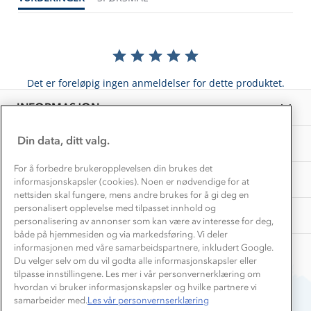
Kundeklubb
Inkludering
Hvordan velge riktig turtøy?
Norgesferie 🇳🇴
Våre butikker
Materialer
Vask og vedlikehold
Få turinspirasjon og tips her⛰
Bedrift, barnehage og SFO
Personvern
Det er foreløpig ingen anmeldelser for dette produktet.
EL-retur
Overnatte utendørs⛺
Presse
Samarbeide med oss?
INFORMASJON
Store størrelser
Storms turtips🐿️
Jobbe hos oss?
Turmat oppskrifter
Din data, ditt valg.
OM OSS
Leirskole 🥾
Beredskap
For å forbedre brukeropplevelsen din brukes det
Barnehageansatt
TIPS OG RÅD
informasjonskapsler (cookies). Noen er nødvendige for at
nettsiden skal fungere, mens andre brukes for å gi deg en
Tips til hyttetur
personalisert opplevelse med tilpasset innhold og
AKTIVITETER
personalisering av annonser som kan være av interesse for deg,
både på hjemmesiden og via markedsføring. Vi deler
informasjonen med våre samarbeidspartnere, inkludert Google.
Du velger selv om du vil godta alle informasjonskapsler eller
tilpasse innstillingene. Les mer i vår personvernerklæring om
hvordan vi bruker informasjonskapsler og hvilke partnere vi
samarbeider med.
Les vår personvernserklæring