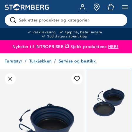
Søk etter produkter og kategorier
Rask levering
Kjøp nå, betal senere
100 dagers åpent kjøp
Nyheter til INTROPRISER 💥 Sjekk produktene
HER!
Turutstyr
Turkjøkken
Servise og bestikk
Produktet er lagt i handlekurven
Til kassen