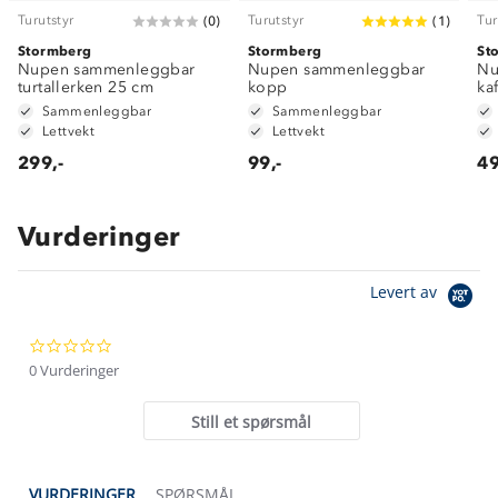
Turutstyr
Turutstyr
Tur
(
0
)
(
1
)
Stormberg
Stormberg
St
Nupen sammenleggbar
Nupen sammenleggbar
Nu
turtallerken 25 cm
kopp
ka
Sammenleggbar
Sammenleggbar
Lettvekt
Lettvekt
299,-
99,-
49
Vurderinger
Om Stormberg
Levert av
Verdigrunnlag
0.0
Klima og miljø
Trelagsprinsippet barn
star
0 Vurderinger
Kundeservice
rating
Etisk handel
Alt du trenger til Norgesferien
Still et spørsmål
Kontakt oss
Dyreetikk
Dette trenger du til barnehagen
Konkurransevinnere
1% til samfunnet
VURDERINGER
SPØRSMÅL
Gravidklær