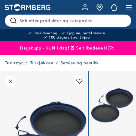
Søk etter produkter og kategorier
Rask levering
Kjøp nå, betal senere
100 dagers åpent kjøp
Dagskupp - KUN i dag! ⏰
Se tilbudene HER!
Turutstyr
Turkjøkken
Servise og bestikk
Produktet er lagt i handlekurven
Til kassen