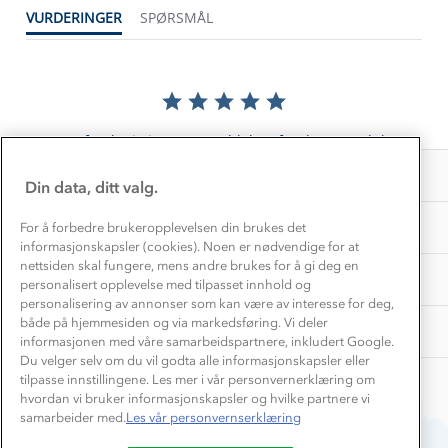
1% til samfunnet
VURDERINGER
SPØRSMÅL
Gravidklær
Kundeklubb
Inkludering
Hvordan velge riktig turtøy?
Norgesferie 🇳🇴
Våre butikker
Materialer
Vask og vedlikehold
Få turinspirasjon og tips her⛰
Bedrift, barnehage og SFO
Personvern
EL-retur
Det er foreløpig ingen anmeldelser for dette produktet.
Overnatte utendørs⛺
Presse
Samarbeide med oss?
INFORMASJON
Store størrelser
Din data, ditt valg.
Storms turtips🐿️
Jobbe hos oss?
Turmat oppskrifter
OM OSS
For å forbedre brukeropplevelsen din brukes det
Leirskole 🥾
informasjonskapsler (cookies). Noen er nødvendige for at
Beredskap
nettsiden skal fungere, mens andre brukes for å gi deg en
Barnehageansatt
TIPS OG RÅD
personalisert opplevelse med tilpasset innhold og
personalisering av annonser som kan være av interesse for deg,
Tips til hyttetur
både på hjemmesiden og via markedsføring. Vi deler
AKTIVITETER
informasjonen med våre samarbeidspartnere, inkludert Google.
Du velger selv om du vil godta alle informasjonskapsler eller
tilpasse innstillingene. Les mer i vår personvernerklæring om
hvordan vi bruker informasjonskapsler og hvilke partnere vi
samarbeider med.
Les vår personvernserklæring