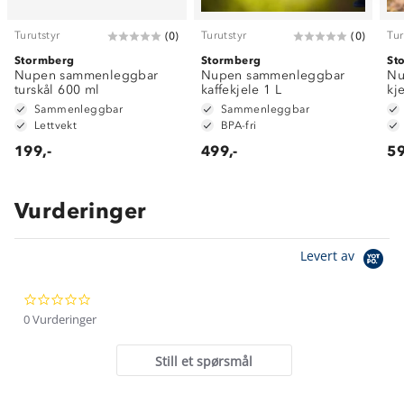
Turutstyr
Turutstyr
Tur
(
0
)
(
0
)
Stormberg
Stormberg
St
Nupen sammenleggbar
Nupen sammenleggbar
Nu
turskål 600 ml
kaffekjele 1 L
kj
Sammenleggbar
Sammenleggbar
Lettvekt
BPA-fri
199,-
499,-
59
Vurderinger
Om Stormberg
Levert av
Verdigrunnlag
0.0
Klima og miljø
Trelagsprinsippet barn
star
0 Vurderinger
Kundeservice
rating
Etisk handel
Alt du trenger til Norgesferien
Still et spørsmål
Kontakt oss
Dyreetikk
Dette trenger du til barnehagen
Konkurransevinnere