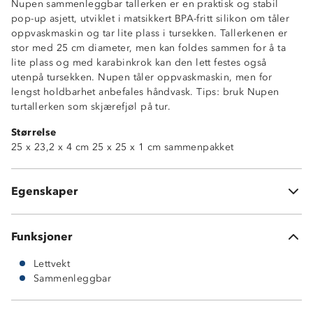
Nupen sammenleggbar tallerken er en praktisk og stabil
pop-up asjett, utviklet i matsikkert BPA-fritt silikon om tåler
oppvaskmaskin og tar lite plass i tursekken. Tallerkenen er
stor med 25 cm diameter, men kan foldes sammen for å ta
lite plass og med karabinkrok kan den lett festes også
utenpå tursekken. Nupen tåler oppvaskmaskin, men for
lengst holdbarhet anbefales håndvask. Tips: bruk Nupen
turtallerken som skjærefjøl på tur.
Størrelse
Sammenleggbar
25 x 23,2 x 4 cm 25 x 25 x 1 cm sammenpakket
Lettvekt
BPA-fri
Tåler oppvaskmaskin
Egenskaper
Karabinkrok medfølger
Funksjoner
Lettvekt
Sammenleggbar
Silikon
Bunn i polyamid