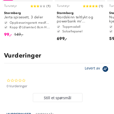
Turutstyr
Turutstyr
Tur
(
1
)
(
1
)
Stormberg
Stormberg
St
Jerta spisesett, 3 deler
Nordskinn teltlykt og
Nu
powerbank m/
kj
Oppbevaringsnett medfølger
solcellepanel
Toppmodell
Kopp Ø (diamter) 8cm H: 8cm
Solcellepanel
99,-
149,-
699,-
59
Vurderinger
Om Stormberg
Levert av
Verdigrunnlag
0.0
Klima og miljø
Trelagsprinsippet barn
star
0 Vurderinger
Kundeservice
rating
Etisk handel
Alt du trenger til Norgesferien
Still et spørsmål
Kontakt oss
Dyreetikk
Dette trenger du til barnehagen
Konkurransevinnere
1% til samfunnet