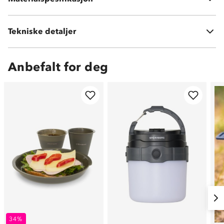
Vekt:
38 gram (eks. karabinkrok og pakkpose), 48 gram
Tekniske detaljer
totaltvekt
Anbefalt for deg
34%