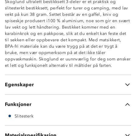
Skoglund ultralett bestikksett 3-deler er et praktisk og
slitesterkt bestikksett, perfekt for turer og camping, med lav
vekt på kun 38 gram. Settet består av en gaffel, kniv og
spiseskje produsert i100 % aluminium, noe som gir en svært
lav vekt og lett håndtering. Bestikket kommer med en
karabinkrok og en pakkpose, slik at du enkelt kan feste det
til sekken eller oppbevare det kompakt. Med matsikkert,
Ultralett
BPA-fri materiale kan du være trygg på at det er trygt å
Slitesterkt
bruke, men vær oppmerksom på at det ikke tåler
BPA-fritt
oppvaskmaskin. Skoglund er uunnværlig for deg som ønsker
3-delers bestikk
et lett og funksjonelt alternativ til måltider på farten.
Gaffel, kniv, spiseskje
Karabinkrok
Pakkpose medfølger
Egenskaper
Tåler ikke oppvaskmaskin
Funksjoner
Slitesterk
Materialspesifikasjon
100 % aluminium