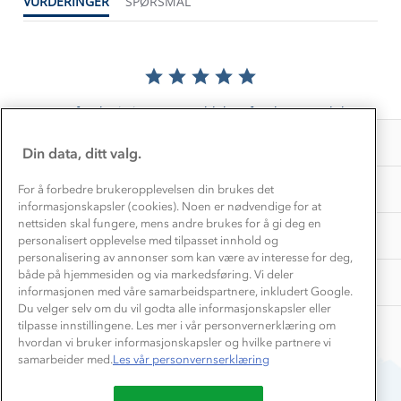
VURDERINGER
SPØRSMÅL
Gravidklær
Kundeklubb
Inkludering
Hvordan velge riktig turtøy?
Norgesferie 🇳🇴
Våre butikker
Materialer
Vask og vedlikehold
Få turinspirasjon og tips her⛰
Bedrift, barnehage og SFO
Personvern
EL-retur
Det er foreløpig ingen anmeldelser for dette produktet.
Overnatte utendørs⛺
Presse
Samarbeide med oss?
INFORMASJON
Store størrelser
Din data, ditt valg.
Storms turtips🐿️
Jobbe hos oss?
Turmat oppskrifter
OM OSS
For å forbedre brukeropplevelsen din brukes det
Leirskole 🥾
informasjonskapsler (cookies). Noen er nødvendige for at
Beredskap
nettsiden skal fungere, mens andre brukes for å gi deg en
Barnehageansatt
TIPS OG RÅD
personalisert opplevelse med tilpasset innhold og
personalisering av annonser som kan være av interesse for deg,
Tips til hyttetur
både på hjemmesiden og via markedsføring. Vi deler
AKTIVITETER
informasjonen med våre samarbeidspartnere, inkludert Google.
Du velger selv om du vil godta alle informasjonskapsler eller
tilpasse innstillingene. Les mer i vår personvernerklæring om
hvordan vi bruker informasjonskapsler og hvilke partnere vi
samarbeider med.
Les vår personvernserklæring