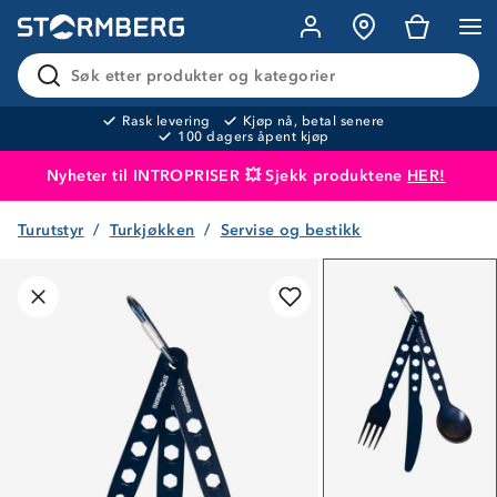
Søk etter produkter og kategorier
Rask levering
Kjøp nå, betal senere
100 dagers åpent kjøp
Nyheter til INTROPRISER 💥 Sjekk produktene
HER!
Turutstyr
Turkjøkken
Servise og bestikk
Produktet er lagt i handlekurven
Til kassen