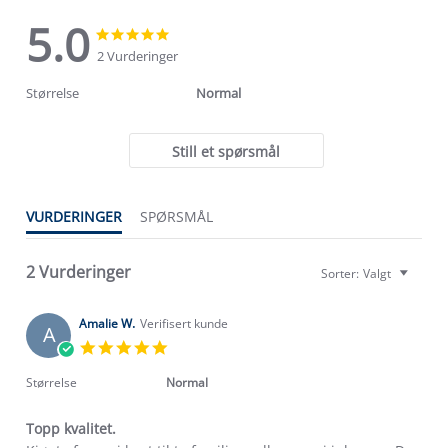
5.0
5.0
5.0
star
star
2 Vurderinger
rating
rating
Størrelse
Normal
Still et spørsmål
VURDERINGER
SPØRSMÅL
2 Vurderinger
Sorter:
Valgt
Amalie W.
Verifisert kunde
A
5.0
star
rating
Størrelse
Normal
Topp kvalitet.
Om Stormberg