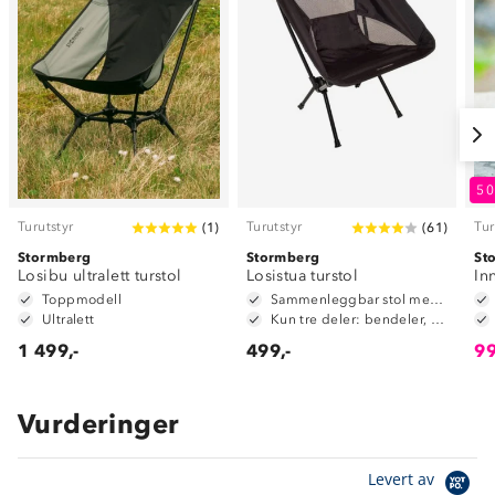
5
Turutstyr
Turutstyr
Tur
(
1
)
(
61
)
Stormberg
Stormberg
St
Losibu ultralett turstol
Losistua turstol
In
Toppmodell
Sammenleggbar stol med ryggstøtte
Ultralett
Kun tre deler: bendeler, sete og oppbevaringsbag
1 499,-
499,-
99
Vurderinger
Levert av