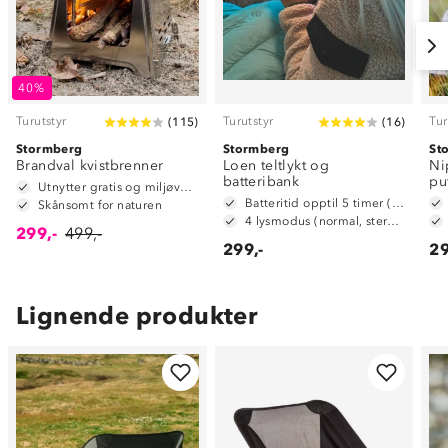
40%
Turutstyr
Turutstyr
Tur
(
115
)
(
16
)
Stormberg
Stormberg
St
Brandval kvistbrenner
Loen teltlykt og
Ni
batteribank
pu
Utnytter gratis og miljøvennlig brensel
Batteritid opptil 5 timer (normal lysstyrke)
Skånsomt for naturen
4 lysmodus (normal, sterkt, strobelys, SOS-signal)
299,-
499,-
299,-
29
Lignende produkter