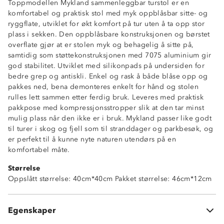
Toppmodellen Mykland sammenleggbar turstol er en
komfortabel og praktisk stol med myk oppblåsbar sitte- og
ryggflate, utviklet for økt komfort på tur uten å ta opp stor
plass i sekken. Den oppblåsbare konstruksjonen og børstet
overflate gjør at er stolen myk og behagelig å sitte på,
samtidig som støttekonstruksjonen med 7075 aluminium gir
god stabilitet. Utviklet med silikonpads på undersiden for
bedre grep og antiskli. Enkel og rask å både blåse opp og
pakkes ned, bena demonteres enkelt for hånd og stolen
rulles lett sammen etter ferdig bruk. Leveres med praktisk
pakkpose med kompressjonsstropper slik at den tar minst
mulig plass når den ikke er i bruk. Mykland passer like godt
til turer i skog og fjell som til stranddager og parkbesøk, og
er perfekt til å kunne nyte naturen utendørs på en
komfortabel måte.
Oppblåsbar
Størrelse
Sammenleggbar
Oppslått størrelse: 40cm*40cm Pakket størrelse: 46cm*12cm
Toppmodell
Antiskli
Pakkpose med kompresjonsstropper
Egenskaper
Høy komfort