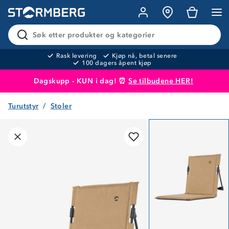
Søk etter produkter og kategorier
Rask levering
Kjøp nå, betal senere
100 dagers åpent kjøp
Dagskupp - KUN i dag! ⏰
Se tilbudene HER!
Turutstyr
Stoler
Produktet er lagt i handlekurven
Til kassen