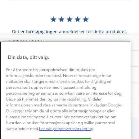
Inkludering
Hvordan velge riktig turtøy?
Norgesferie 🇳🇴
Våre butikker
Materialer
Vask og vedlikehold
Få turinspirasjon og tips her⛰
Bedrift, barnehage og SFO
Personvern
Det er foreløpig ingen anmeldelser for dette produktet.
EL-retur
Overnatte utendørs⛺
Presse
Samarbeide med oss?
INFORMASJON
Store størrelser
Storms turtips🐿️
Jobbe hos oss?
Turmat oppskrifter
Din data, ditt valg.
OM OSS
Leirskole 🥾
Beredskap
For å forbedre brukeropplevelsen din brukes det
Barnehageansatt
TIPS OG RÅD
informasjonskapsler (cookies). Noen er nødvendige for at
nettsiden skal fungere, mens andre brukes for å gi deg en
Tips til hyttetur
personalisert opplevelse med tilpasset innhold og
AKTIVITETER
personalisering av annonser som kan være av interesse for deg,
både på hjemmesiden og via markedsføring. Vi deler
informasjonen med våre samarbeidspartnere, inkludert Google.
Du velger selv om du vil godta alle informasjonskapsler eller
tilpasse innstillingene. Les mer i vår personvernerklæring om
hvordan vi bruker informasjonskapsler og hvilke partnere vi
samarbeider med.
Les vår personvernserklæring