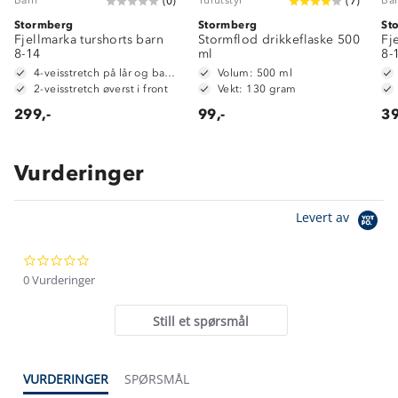
(
0
)
(
7
)
Stormberg
Stormberg
St
Fjellmarka turshorts barn
Stormflod drikkeflaske 500
Fj
8-14
ml
8-
4-veisstretch på lår og baken
Volum: 500 ml
2-veisstretch øverst i front
Vekt: 130 gram
299,-
99,-
39
Vurderinger
Om Stormberg
Levert av
Verdigrunnlag
0.0
Klima og miljø
Trelagsprinsippet barn
star
0 Vurderinger
Kundeservice
rating
Etisk handel
Alt du trenger til Norgesferien
Still et spørsmål
Kontakt oss
Dyreetikk
Dette trenger du til barnehagen
Konkurransevinnere
1% til samfunnet
VURDERINGER
SPØRSMÅL
Gravidklær
Kundeklubb