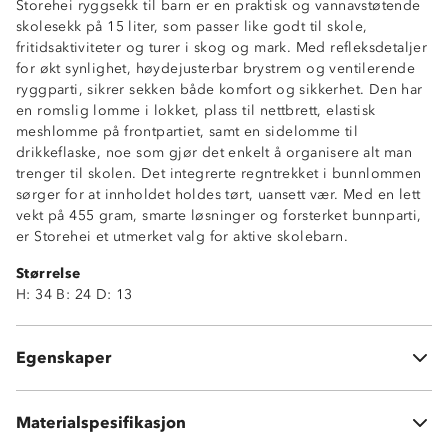
Storehei ryggsekk til barn er en praktisk og vannavstøtende
skolesekk på 15 liter, som passer like godt til skole,
fritidsaktiviteter og turer i skog og mark. Med refleksdetaljer
for økt synlighet, høydejusterbar brystrem og ventilerende
ryggparti, sikrer sekken både komfort og sikkerhet. Den har
en romslig lomme i lokket, plass til nettbrett, elastisk
Refleksdetaljer
meshlomme på frontpartiet, samt en sidelomme til
Vannavstøtende
drikkeflaske, noe som gjør det enkelt å organisere alt man
Høydejusterbar brystrem
trenger til skolen. Det integrerte regntrekket i bunnlommen
Ventilerende ryggparti
sørger for at innholdet holdes tørt, uansett vær. Med en lett
Innvendig lomme til nettbrett/lærebrett
vekt på 455 gram, smarte løsninger og forsterket bunnparti,
Sidelomme til flaske
er Storehei et utmerket valg for aktive skolebarn.
Romslig lomme i lokket
Størrelse
Meshlomme på frontpanel
H: 34 B: 24 D: 13
Stroppesamplere
Polstret bakdel
Forsterket bunnparti
Egenskaper
Integrert regntrekk i bunnlomme
Materialspesifikasjon
100 % polyester