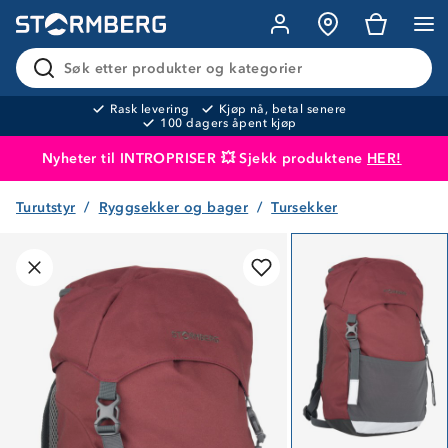
Søk etter produkter og kategorier
Rask levering
Kjøp nå, betal senere
100 dagers åpent kjøp
Nyheter til INTROPRISER 💥 Sjekk produktene
HER!
Turutstyr
Ryggsekker og bager
Tursekker
Produktet er lagt i handlekurven
Til kassen