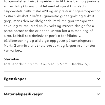
Toppmodellen Leirbål speiderkniv til både barn og junior er
en pålitelig kturniv, utviklet med et spisst knivblad i
høykvalitets rustfritt stål 420 og en praktisk fingerstopper for
ekstra sikkerhet. Skaftet i gummitre gir et godt og sikkert
grep, mens den medfølgende lærsliren gjør transporten
enkel og stilren. Med en lav vekt og mindre design for å
passe barnehender er denne kniven lett å ta med seg på
turer. Leirbål speiderkniv er perfekt for friluftsliv,
båltilberedning og allsidige oppgaver på campingturer.
Merk: Gummitre er et naturprodukt og fargen /tremønster
kan variere.
Spiss knivspiss
Størrelse
Fingerstopper
Totallengde: 17,8 cm Knivblad: 8,6 cm Håndtak: 9,2
Toppmodell
Høykvalitetsstål 420
Gummitre-skaft
Egenskaper
Lær-slire
Knivblad: Rustfritt stål 420
Slire: lær
Materialspesifikasjon
Skaft: Rubberwood