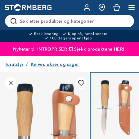
Søk etter produkter og kategorier
Rask levering
Kjøp nå, betal senere
100 dagers åpent kjøp
Nyheter til INTROPRISER 💥 Sjekk produktene
HER!
Turutstyr
Kniver, økser og sager
Produktet er lagt i handlekurven
Til kassen