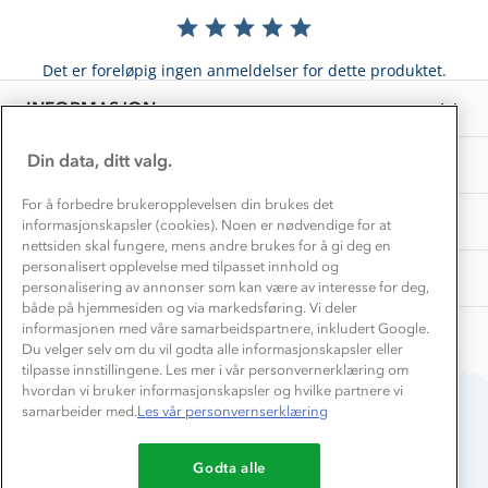
Våre butikker
Materialer
Vask og vedlikehold
Få turinspirasjon og tips her⛰
Bedrift, barnehage og SFO
Personvern
Det er foreløpig ingen anmeldelser for dette produktet.
EL-retur
Overnatte utendørs⛺
Presse
Samarbeide med oss?
INFORMASJON
Store størrelser
Storms turtips🐿️
Jobbe hos oss?
Turmat oppskrifter
Din data, ditt valg.
OM OSS
Leirskole 🥾
Beredskap
For å forbedre brukeropplevelsen din brukes det
Barnehageansatt
TIPS OG RÅD
informasjonskapsler (cookies). Noen er nødvendige for at
nettsiden skal fungere, mens andre brukes for å gi deg en
Tips til hyttetur
personalisert opplevelse med tilpasset innhold og
AKTIVITETER
personalisering av annonser som kan være av interesse for deg,
både på hjemmesiden og via markedsføring. Vi deler
informasjonen med våre samarbeidspartnere, inkludert Google.
Du velger selv om du vil godta alle informasjonskapsler eller
tilpasse innstillingene. Les mer i vår personvernerklæring om
hvordan vi bruker informasjonskapsler og hvilke partnere vi
samarbeider med.
Les vår personvernserklæring
Du betaler enkelt med
Godta alle