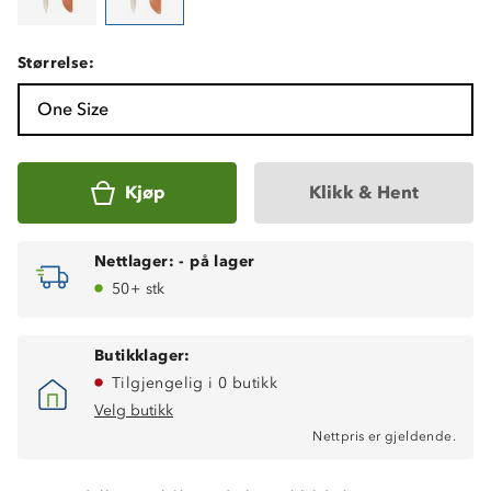
Størrelse:
One Size
Kjøp
Klikk & Hent
Nettlager:
-
på lager
50+ stk
Butikklager:
Tilgjengelig i 0 butikk
Velg butikk
Nettpris er gjeldende.