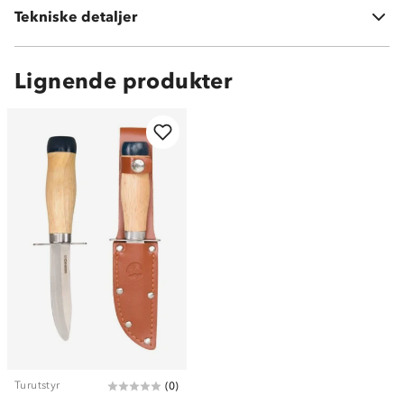
Tekniske detaljer
Vekt:
75 gram
Lignende produkter
Turutstyr
(
0
)