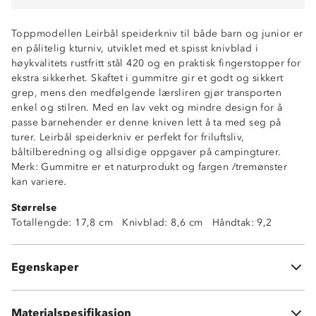
Toppmodellen Leirbål speiderkniv til både barn og junior er
en pålitelig kturniv, utviklet med et spisst knivblad i
høykvalitets rustfritt stål 420 og en praktisk fingerstopper for
ekstra sikkerhet. Skaftet i gummitre gir et godt og sikkert
grep, mens den medfølgende lærsliren gjør transporten
enkel og stilren. Med en lav vekt og mindre design for å
passe barnehender er denne kniven lett å ta med seg på
turer. Leirbål speiderkniv er perfekt for friluftsliv,
båltilberedning og allsidige oppgaver på campingturer.
Merk: Gummitre er et naturprodukt og fargen /tremønster
kan variere.
Spiss knivspiss
Størrelse
Fingerstopper
Totallengde: 17,8 cm Knivblad: 8,6 cm Håndtak: 9,2
Toppmodell
Høykvalitetsstål 420
Gummitre-skaft
Egenskaper
Lær-slire
Knivblad: Rustfritt stål 420
Slire: lær
Materialspesifikasjon
Skaft: Rubberwood