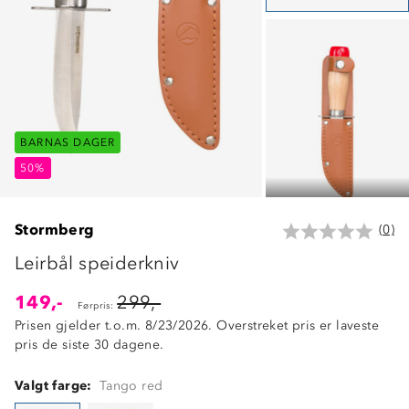
BARNAS DAGER
BARNAS DAGER
BARNAS DAGER
50%
50%
50%
Stormberg
(0)
Leirbål speiderkniv
149,-
299,-
Førpris:
Prisen gjelder t.o.m. 8/23/2026. Overstreket pris er laveste
pris de siste 30 dagene.
Valgt farge:
Tango red