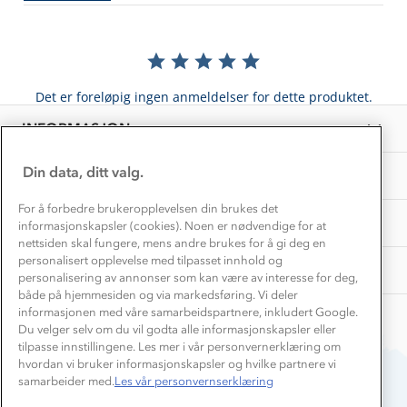
Kundeklubb
Inkludering
Hvordan velge riktig turtøy?
Norgesferie 🇳🇴
Våre butikker
Materialer
Vask og vedlikehold
Få turinspirasjon og tips her⛰
Bedrift, barnehage og SFO
Personvern
Det er foreløpig ingen anmeldelser for dette produktet.
EL-retur
Overnatte utendørs⛺
Presse
Samarbeide med oss?
INFORMASJON
Store størrelser
Storms turtips🐿️
Jobbe hos oss?
Turmat oppskrifter
Din data, ditt valg.
OM OSS
Leirskole 🥾
Beredskap
For å forbedre brukeropplevelsen din brukes det
Barnehageansatt
TIPS OG RÅD
informasjonskapsler (cookies). Noen er nødvendige for at
nettsiden skal fungere, mens andre brukes for å gi deg en
Tips til hyttetur
personalisert opplevelse med tilpasset innhold og
AKTIVITETER
personalisering av annonser som kan være av interesse for deg,
både på hjemmesiden og via markedsføring. Vi deler
informasjonen med våre samarbeidspartnere, inkludert Google.
Du velger selv om du vil godta alle informasjonskapsler eller
tilpasse innstillingene. Les mer i vår personvernerklæring om
hvordan vi bruker informasjonskapsler og hvilke partnere vi
samarbeider med.
Les vår personvernserklæring