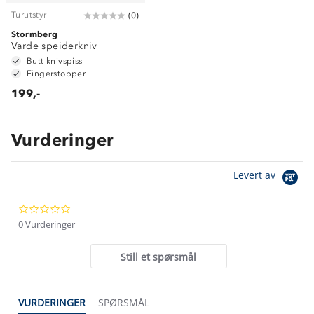
Turutstyr
(
0
)
Stormberg
Varde speiderkniv
Butt knivspiss
Fingerstopper
199,-
Vurderinger
Om Stormberg
Levert av
Verdigrunnlag
0.0
Klima og miljø
Trelagsprinsippet barn
star
0 Vurderinger
Kundeservice
rating
Etisk handel
Alt du trenger til Norgesferien
Still et spørsmål
Kontakt oss
Dyreetikk
Dette trenger du til barnehagen
Konkurransevinnere
1% til samfunnet
VURDERINGER
SPØRSMÅL
Gravidklær