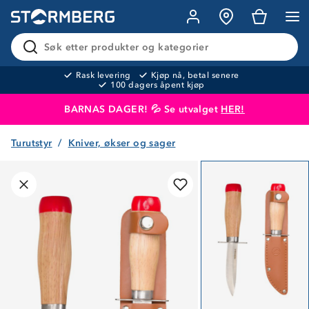
Søk etter produkter og kategorier
Rask levering
Kjøp nå, betal senere
100 dagers åpent kjøp
BARNAS DAGER! 💦 Se utvalget
HER!
Turutstyr
Kniver, økser og sager
Produktet er lagt i handlekurven
Til kassen