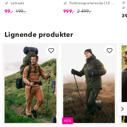
Lettvekt
Fukttransporterende (10 000 g/m2/24t)
99,-
199,-
999,-
2 499,-
39
Lignende produkter
40%