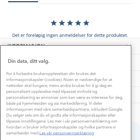
Kundeklubb
Inkludering
Hvordan velge riktig turtøy?
Norgesferie 🇳🇴
Våre butikker
Materialer
Vask og vedlikehold
Få turinspirasjon og tips her⛰
Bedrift, barnehage og SFO
Personvern
Det er foreløpig ingen anmeldelser for dette produktet.
EL-retur
Overnatte utendørs⛺
Presse
Samarbeide med oss?
INFORMASJON
Store størrelser
Storms turtips🐿️
Jobbe hos oss?
Turmat oppskrifter
Din data, ditt valg.
OM OSS
Leirskole 🥾
Beredskap
For å forbedre brukeropplevelsen din brukes det
Barnehageansatt
TIPS OG RÅD
informasjonskapsler (cookies). Noen er nødvendige for at
nettsiden skal fungere, mens andre brukes for å gi deg en
Tips til hyttetur
personalisert opplevelse med tilpasset innhold og
AKTIVITETER
personalisering av annonser som kan være av interesse for deg,
både på hjemmesiden og via markedsføring. Vi deler
informasjonen med våre samarbeidspartnere, inkludert Google.
Du velger selv om du vil godta alle informasjonskapsler eller
tilpasse innstillingene. Les mer i vår personvernerklæring om
hvordan vi bruker informasjonskapsler og hvilke partnere vi
samarbeider med.
Les vår personvernserklæring