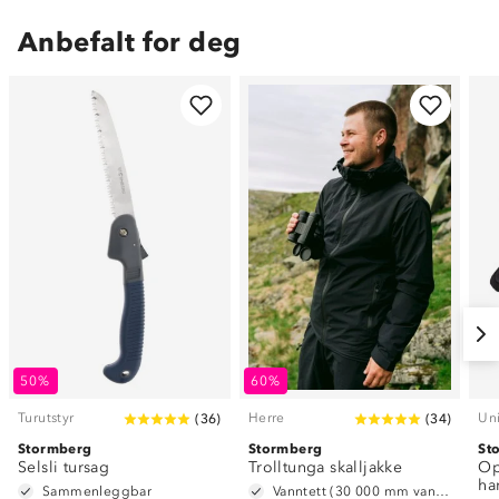
Anbefalt for deg
50%
60%
Turutstyr
Herre
Un
(
36
)
(
34
)
Stormberg
Stormberg
St
Selsli tursag
Trolltunga skalljakke
Op
ha
Sammenleggbar
Vanntett (30 000 mm vannsøyle)