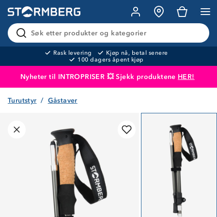
Søk etter produkter og kategorier
Rask levering
Kjøp nå, betal senere
100 dagers åpent kjøp
Nyheter til INTROPRISER 💥 Sjekk produktene
HER!
Turutstyr
Gåstaver
Produktet er lagt i handlekurven
Til kassen