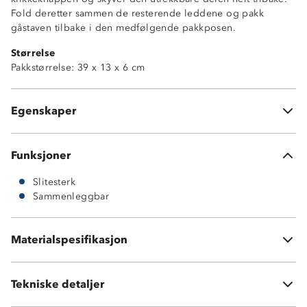
Justerbar reim med børstet innside
Fold deretter sammen de resterende leddene og pakk
Solid alminiumsstang
gåstaven tilbake i den medfølgende pakkposen.
Tungstenståltupp
Størrelse
Avtagbare gummiknotter
Pakkstørrelse: 39 x 13 x 6 cm
1 par speed-gummiknotter medfølger
1 par snøtrinser medfølger
Pakkpose medfølger
Egenskaper
2 stk gåstaver i pakken
Funksjoner
Slitesterk
Sammenleggbar
Stav: Aluminium 6013
Håndtak: Kork
Materialspesifikasjon
Øvrig: Polyester
Tekniske detaljer
Vekt:
767 gram inkl. tilbehør (295 gram per stav)