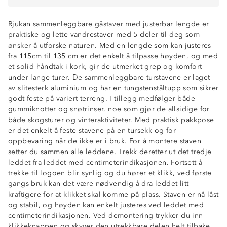
Rjukan sammenleggbare gåstaver med justerbar lengde er
praktiske og lette vandrestaver med 5 deler til deg som
ønsker å utforske naturen. Med en lengde som kan justeres
fra 115cm til 135 cm er det enkelt å tilpasse høyden, og med
et solid håndtak i kork, gir de utmerket grep og komfort
under lange turer. De sammenleggbare turstavene er laget
av slitesterk aluminium og har en tungstenståltupp som sikrer
godt feste på variert terreng. I tillegg medfølger både
gummiknotter og snøtrinser, noe som gjør de allsidige for
både skogsturer og vinteraktiviteter. Med praktisk pakkpose
er det enkelt å feste stavene på en tursekk og for
oppbevaring når de ikke er i bruk. For å montere staven
setter du sammen alle leddene. Trekk deretter ut det tredje
leddet fra leddet med centimeterindikasjonen. Fortsett å
trekke til logoen blir synlig og du hører et klikk, ved første
gangs bruk kan det være nødvendig å dra leddet litt
kraftigere for at klikket skal komme på plass. Staven er nå låst
Sammenleggbar
og stabil, og høyden kan enkelt justeres ved leddet med
Justerbar lengde 115cm-135cm
centimeterindikasjonen. Ved demontering trykker du inn
Korkhåndtak
klikkeknappen og skyver den utrekkbare delen helt tilbake.