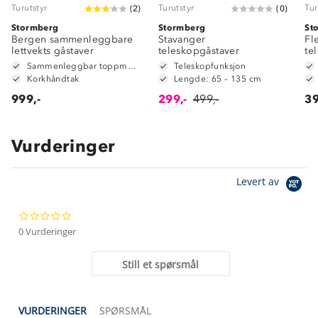
Turutstyr
Turutstyr
Tur
(
2
)
(
0
)
Stormberg
Stormberg
St
Bergen sammenleggbare
Stavanger
Fl
lettvekts gåstaver
teleskopgåstaver
te
Sammenleggbar toppmodell
Teleskopfunksjon
Korkhåndtak
Lengde: 65 – 135 cm
999,-
299,-
499,-
39
Vurderinger
Om Stormberg
Levert av
Verdigrunnlag
0.0
Klima og miljø
Trelagsprinsippet barn
star
0 Vurderinger
Kundeservice
rating
Etisk handel
Alt du trenger til Norgesferien
Still et spørsmål
Kontakt oss
Dyreetikk
Dette trenger du til barnehagen
Konkurransevinnere
1% til samfunnet
VURDERINGER
SPØRSMÅL
Gravidklær