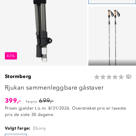
43%
43%
43%
Stormberg
(0)
Rjukan sammenleggbare gåstaver
399,-
699,-
Førpris:
Prisen gjelder t.o.m. 8/31/2026. Overstreket pris er laveste
pris de siste 30 dagene.
Valgt farge:
Ebony