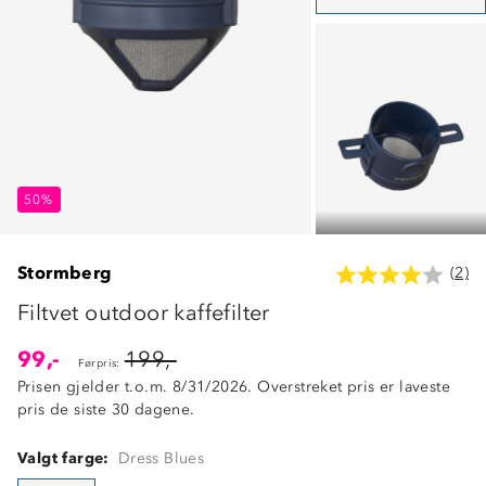
50%
50%
50%
Stormberg
(2)
Filtvet outdoor kaffefilter
99,-
199,-
Førpris:
Prisen gjelder t.o.m. 8/31/2026. Overstreket pris er laveste
pris de siste 30 dagene.
Valgt farge:
Dress Blues