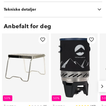
Tekniske detaljer
Vekt:
30 gram
Anbefalt for deg
50%
50%
5
Turutstyr
Turutstyr
Tur