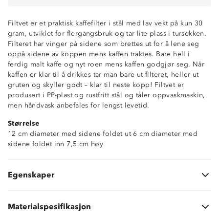
Filtvet er et praktisk kaffefilter i stål med lav vekt på kun 30
gram, utviklet for flergangsbruk og tar lite plass i tursekken.
Filteret har vinger på sidene som brettes ut for å lene seg
oppå sidene av koppen mens kaffen traktes. Bare hell i
ferdig malt kaffe og nyt roen mens kaffen godgjør seg. Når
kaffen er klar til å drikkes tar man bare ut filteret, heller ut
gruten og skyller godt – klar til neste kopp! Filtvet er
produsert i PP-plast og rustfritt stål og tåler oppvaskmaskin,
men håndvask anbefales for lengst levetid.
Størrelse
12 cm diameter med sidene foldet ut 6 cm diameter med
sidene foldet inn 7,5 cm høy
Lettvekt
Gjenbrukbart filter
Foldbare stabiliseringsknekter
Egenskaper
Tåler oppvaskmaskin
PP-plast
Materialspesifikasjon
SS304 rustfritt stål