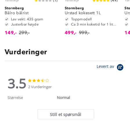
(
1
)
(
49
)
Stormberg
Stormberg
St
Bålro bålrist
Urstad kokesett 1L
Ur
Lav vekt: 435 gram
Toppmodell
Justerbar høyde
Ca 3 min koketid for 1 liter vann
149,-
299,-
499,-
999,-
14
Vurderinger
Levert av
3.5
3.5
3.5
star
star
2 Vurderinger
rating
rating
Størrelse
Normal
Still et spørsmål