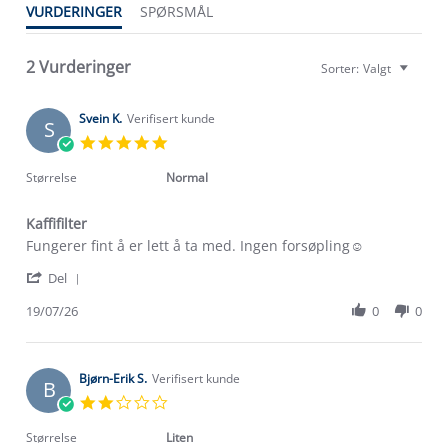
VURDERINGER
SPØRSMÅL
2 Vurderinger
Sorter:
Valgt
Svein K.
Verifisert kunde
S
5.0
star
rating
Størrelse
Normal
Kaffifilter
Review
review
Fungerer fint å er lett å ta med. Ingen forsøpling☺️
by
stating
'
Svein
Kaffifilter
Del
Share
K.
Om Stormberg
Review
19/07/26
0
0
on
by
19
Verdigrunnlag
Svein
Jul
K.
2026
Klima og miljø
on
Bjørn-Erik S.
Verifisert kunde
B
Trelagsprinsippet barn
19
2.0
Kundeservice
Jul
Etisk handel
star
Alt du trenger til Norgesferien
2026
rating
Størrelse
Liten
Kontakt oss