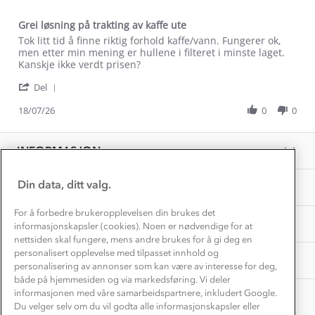
Dyreetikk
Dette trenger du til barnehagen
Grei løsning på trakting av kaffe ute
Konkurransevinnere
1% til samfunnet
Review
review
Tok litt tid å finne riktig forhold kaffe/vann. Fungerer ok,
Gravidklær
by
stating
men etter min mening er hullene i filteret i minste laget.
Kundeklubb
Inkludering
Bjørn-
Grei
Kanskje ikke verdt prisen?
Hvordan velge riktig turtøy?
Erik
løsning
Norgesferie 🇳🇴
Våre butikker
'
S.
på
Del
Materialer
Share
Vask og vedlikehold
on
trakting
Få turinspirasjon og tips her⛰
Bedrift, barnehage og SFO
Review
18/07/26
0
0
18
av
Personvern
by
Jul
kaffe
EL-retur
Bjørn-
Overnatte utendørs⛺
2026
ute
Presse
Erik
Samarbeide med oss?
INFORMASJON
Store størrelser
S.
Storms turtips🐿️
on
Jobbe hos oss?
18
Turmat oppskrifter
Din data, ditt valg.
OM OSS
Leirskole 🥾
Jul
2026
Beredskap
For å forbedre brukeropplevelsen din brukes det
Barnehageansatt
TIPS OG RÅD
informasjonskapsler (cookies). Noen er nødvendige for at
nettsiden skal fungere, mens andre brukes for å gi deg en
Tips til hyttetur
personalisert opplevelse med tilpasset innhold og
AKTIVITETER
personalisering av annonser som kan være av interesse for deg,
både på hjemmesiden og via markedsføring. Vi deler
informasjonen med våre samarbeidspartnere, inkludert Google.
Du velger selv om du vil godta alle informasjonskapsler eller