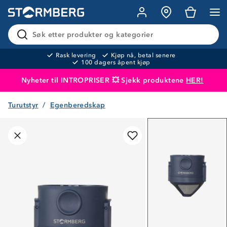
Søk etter produkter og kategorier
Rask levering
Kjøp nå, betal senere
100 dagers åpent kjøp
Nyheter til INTROPRISER 💥 Sjekk produktene
HER!
Turutstyr
Egenberedskap
Produktet er lagt i handlekurven
Til kassen