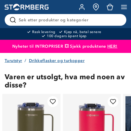
Søk etter produkter og kategorier
Rask levering
Kjøp nå, betal senere
100 dagers åpent kjøp
Nyheter til INTROPRISER 💥 Sjekk produktene
HER!
Turutstyr
Drikkeflasker og turkopper
Produktet er lagt i handlekurven
Til kassen
Varen er utsolgt, hva med noen av
disse?