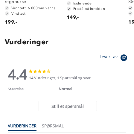
regnbukse
85
Isolerende
Vanntett, 6 000mm vannsøyle
Frotté på innsiden
Vindtett
149,-
199,-
19
Vurderinger
Levert av
4.4
4.4
4.4
star
star
14 Vurderinger, 1 Spørsmål og svar
rating
rating
Størrelse
Normal
Still et spørsmål
VURDERINGER
SPØRSMÅL