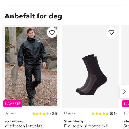
Anbefalt for deg
LAVPRIS
LA
Unisex
Unisex
Tur
(
34
)
(
81
)
Stormberg
Stormberg
St
Vestfossen lettvekts
Fjelltopp ullfrottésokk
St