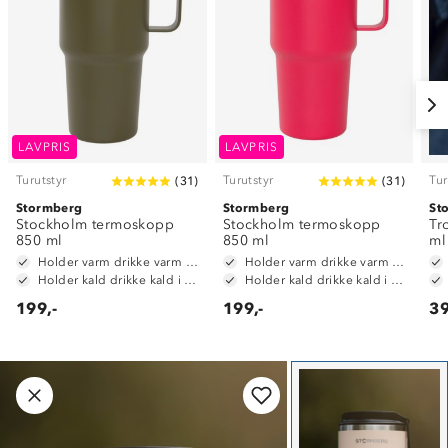
LAVPRIS
LAVPRIS
Turutstyr
Turutstyr
Tur
(
31
)
(
31
)
Stormberg
Stormberg
St
Stockholm termoskopp
Stockholm termoskopp
Tr
850 ml
850 ml
ml
Holder varm drikke varm i opptil 6 timer
Holder varm drikke varm i opptil 6 timer
Holder kald drikke kald i opptil 12timer
Holder kald drikke kald i opptil 12timer
199,-
199,-
39