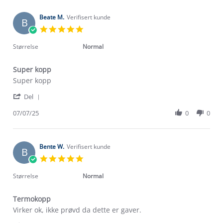
Mongia
Aug
C.
2025
on
Beate M.
Verifisert kunde
B
26
5.0
Aug
star
2025
rating
Størrelse
Normal
Super kopp
Review
review
Super kopp
by
stating
'
Beate
Super
Del
Share
M.
kopp
Review
07/07/25
0
0
on
by
7
Beate
Jul
M.
2025
on
Bente W.
Verifisert kunde
B
7
5.0
Jul
star
2025
rating
Størrelse
Normal
Termokopp
Review
review
Virker ok, ikke prøvd da dette er gaver.
by
stating