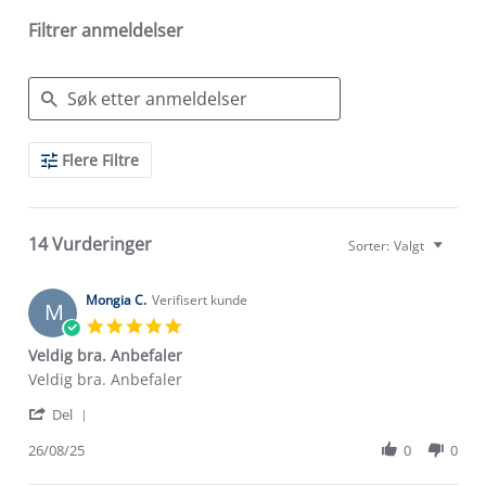
Filtrer anmeldelser
Search
Flere Filtre
Reviews
14 Vurderinger
Sorter:
Valgt
Mongia C.
Verifisert kunde
M
5.0
star
Veldig bra. Anbefaler
rating
Review
review
Veldig bra. Anbefaler
by
stating
'
Mongia
Veldig
Del
Share
C.
bra.
Review
26/08/25
0
0
on
Anbefaler
by
26