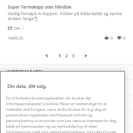
Alt du trenger til Norgesferien
Super Termokopp uten håndtak
Kontakt oss
Dyreetikk
Review
review
Veldig fornøyd m koppen, holder på både kalde og varme
Dette trenger du til barnehagen
by
stating
drikker lenge👌
Konkurransevinnere
1% til samfunnet
Linn
Super
Gravidklær
'
R.
Termokopp
Del
Kundeklubb
Share
on
uten
Inkludering
Review
Hvordan velge riktig turtøy?
14/05/25
0
0
14
håndtak
Norgesferie 🇳🇴
Våre butikker
by
May
Materialer
Linn
2025
Vask og vedlikehold
R.
Få turinspirasjon og tips her⛰
Bedrift, barnehage og SFO
1
2
3
on
Personvern
EL-retur
14
Overnatte utendørs⛺
Presse
May
Samarbeide med oss?
INFORMASJON
2025
Store størrelser
Storms turtips🐿️
Jobbe hos oss?
Turmat oppskrifter
Din data, ditt valg.
OM OSS
Leirskole 🥾
Beredskap
For å forbedre brukeropplevelsen din brukes det
Barnehageansatt
TIPS OG RÅD
informasjonskapsler (cookies). Noen er nødvendige for at
nettsiden skal fungere, mens andre brukes for å gi deg en
Tips til hyttetur
personalisert opplevelse med tilpasset innhold og
AKTIVITETER
personalisering av annonser som kan være av interesse for deg,
både på hjemmesiden og via markedsføring. Vi deler
informasjonen med våre samarbeidspartnere, inkludert Google.