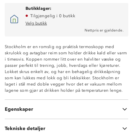
Butikklager:
Tilgjengelig i 0 butikk
Velg butikk
Nettpris er gjeldende.
Stockholm er en romslig og praktisk termoskopp med
Holder varm drikke varm i opptil 6 timer
skrulokk og avtagbar reim som holder drikke kald eller varm
Holder kald drikke kald i opptil 12timer
i timesvis. Koppen rommer litt over en halvliter væske og
Størrelse: 19,5 cm høy x 7 cm diameter i bunn
passer perfekt til trening, jobb, hverdags eller kjøreturer.
Utvendig omkrets opp: 28,5 cm
Lokket skrus enkelt av, og har en behagelig drikkeåpning
Utvendig omkrets nede: 23,5 cm
som kan lukkes med lokk og bli lekksikker. Stockholm er
Vekt: 380 gram
laget i stål med doble vegger hvor det er vakuum mellom
Kapasitet: 560 ml
lagene som gjør at drikken holder på temperaturen lenge.
Skrulokk
Avtagbar reim
Passer koppholder i bil
Egenskaper
Burde håndvaskes for best levetid
Vekt:
380 gram
Tekniske detaljer
Volum:
560 ml