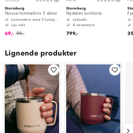
(
0
)
(
0
)
Stormberg
Stormberg
St
Skruva lommekniv 5 deler
Nydalen turshorts
Fj
Lommekniv med 5 funksjoner
Lettvekt
Lav vekt
4-veisstretch
69,-
99,-
799,-
39
Lignende produkter