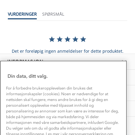
Dette trenger du til barnehagen
Konkurransevinnere
1% til samfunnet
VURDERINGER
SPØRSMÅL
Gravidklær
Kundeklubb
Inkludering
Hvordan velge riktig turtøy?
Norgesferie 🇳🇴
Våre butikker
Materialer
Vask og vedlikehold
Få turinspirasjon og tips her⛰
Bedrift, barnehage og SFO
Personvern
Det er foreløpig ingen anmeldelser for dette produktet.
EL-retur
Overnatte utendørs⛺
Presse
Samarbeide med oss?
INFORMASJON
Store størrelser
Storms turtips🐿️
Jobbe hos oss?
Turmat oppskrifter
Din data, ditt valg.
OM OSS
Leirskole 🥾
Beredskap
For å forbedre brukeropplevelsen din brukes det
Barnehageansatt
TIPS OG RÅD
informasjonskapsler (cookies). Noen er nødvendige for at
nettsiden skal fungere, mens andre brukes for å gi deg en
Tips til hyttetur
personalisert opplevelse med tilpasset innhold og
AKTIVITETER
personalisering av annonser som kan være av interesse for deg,
både på hjemmesiden og via markedsføring. Vi deler
informasjonen med våre samarbeidspartnere, inkludert Google.
Du velger selv om du vil godta alle informasjonskapsler eller
tilpasse innstillingene. Les mer i vår personvernerklæring om