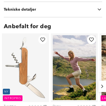
Tekniske detaljer
Volum:
350 ml
Anbefalt for deg
NY
INTROPRIS
LA
Turutstyr
Dame
He