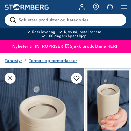
Søk etter produkter og kategorier
Rask levering
Kjøp nå, betal senere
100 dagers åpent kjøp
Nyheter til INTROPRISER 💥 Sjekk produktene
HER!
Turutstyr
Termos og termoflasker
Produktet er lagt i handlekurven
Til kassen