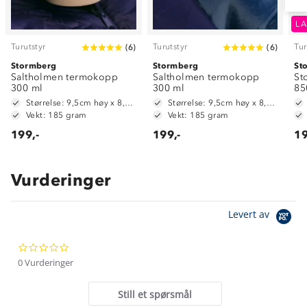
LA
Turutstyr
Turutstyr
Tur
(
6
)
(
6
)
Stormberg
Stormberg
St
Saltholmen termokopp
Saltholmen termokopp
St
300 ml
300 ml
85
Størrelse: 9,5cm høy x 8,5 cm diameter
Størrelse: 9,5cm høy x 8,5 cm diameter
Vekt: 185 gram
Vekt: 185 gram
199,-
199,-
19
Vurderinger
Om Stormberg
Levert av
Verdigrunnlag
0.0
Klima og miljø
Trelagsprinsippet barn
star
0 Vurderinger
Kundeservice
rating
Etisk handel
Alt du trenger til Norgesferien
Still et spørsmål
Kontakt oss
Dyreetikk