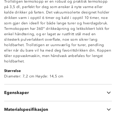
Trollstigen termokopp er en robust og praktisk termokopp
på 3,5 dl, perfekt for deg som ønsker å nyte varme eller
kalde drikker på farten. Det vakuumisolerte designet holder
drikken varm i opptil 6 timer og kald i opptil 10 timer, noe
som gjør den ideell for både lange turer og hverdagsbruk.
Termokoppen har 360° drikkeåpning og lekksikkert lokk for
enkel håndtering, og er laget av rustfritt stål med en
slitesterk pulverlakkert overflate, noe som sikrer lang
Toppmodell
holdbarhet. Trollstigen er uunnværlig for turer, pendling
360° drikkeåpning
eller når du bare vil ha med deg favorittdrikken din. Koppen
Vakuumisolert med isolert lokk
tåler oppvaskmaskin, men håndvask anbefales for lengst
Lekksikker
holdbarhet.
BPA-fritt
Størrelse
Holder drikke varmt opptil 6 timer (ca. 50 grader+)
Diameter: 7,2 cm Høyde: 14,5 cm
Holder drikke kaldt opptil 10 timer (ca. 10 grader)
Låseindikator på lokk
Målestrek innvendig (viser maks fyll)
Rustfritt stål 304 (sikker for matkontakt og lang
Egenskaper
Tåler oppvaskmaskin
holdbarhet)
Pulverlakkert overflate (gir en slitesterk utførelse)
Lokk: Polypropylen (PP)
Materialspesifikasjon
Pakning: silikon