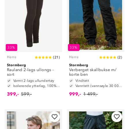
33%
33%
Herre
Herre
(
21
)
(
2
)
Stormberg
Stormberg
Rauland 2-lags ullongs -
Verberget skallbukse m/
sort
korte ben
Varmt 2-lags ullundertøy
Vindtett
Isolerende ytterlag, 100% merinoull
Vanntett (vannsøyle 30 000 mm)
399,-
599,-
999,-
1 499,-