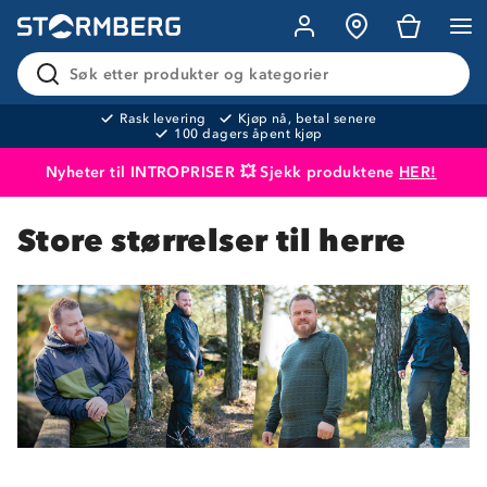
Søk etter produkter og kategorier
Rask levering
Kjøp nå, betal senere
100 dagers åpent kjøp
Nyheter til INTROPRISER 💥 Sjekk produktene
HER!
Produktet er lagt i handlekurven
Til kassen
Store størrelser til herre