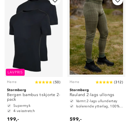
LAVPRIS
Herre
Herre
(
50
)
(
312
)
Stormberg
Stormberg
Bergen bambus t-skjorte 2-
Rauland 2-lags ullongs
pack
Varmt 2-lags ullundertøy
Supermyk
Isolerende ytterlag, 100% merinoull
4-veisstretch
199,-
599,-