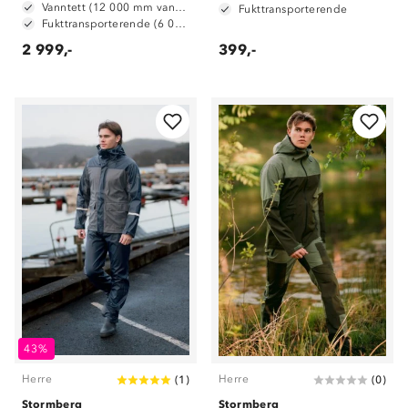
Vanntett (12 000 mm vannsøyle)
Fukttransporterende
Fukttransporterende (6 000 g/ m2/ 24t)
2 999,-
399,-
43%
Herre
Herre
(
1
)
(
0
)
Stormberg
Stormberg