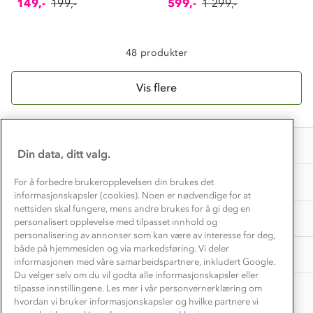
Dyreetikk
149,-
199,-
599,-
1 299,-
Dette trenger du til barnehagen
Konkurransevinnere
1% til samfunnet
Gravidklær
Kundeklubb
48 produkter
Inkludering
Hvordan velge riktig turtøy?
Norgesferie 🇳🇴
Våre butikker
Materialer
Vis flere
Vask og vedlikehold
Få turinspirasjon og tips her⛰
Bedrift, barnehage og SFO
Personvern
EL-retur
Overnatte utendørs⛺
Presse
Samarbeide med oss?
INFORMASJON
Store størrelser
Din data, ditt valg.
Storms turtips🐿️
Jobbe hos oss?
Turmat oppskrifter
OM OSS
For å forbedre brukeropplevelsen din brukes det
Leirskole 🥾
informasjonskapsler (cookies). Noen er nødvendige for at
Beredskap
nettsiden skal fungere, mens andre brukes for å gi deg en
Barnehageansatt
TIPS OG RÅD
personalisert opplevelse med tilpasset innhold og
personalisering av annonser som kan være av interesse for deg,
Tips til hyttetur
både på hjemmesiden og via markedsføring. Vi deler
AKTIVITETER
informasjonen med våre samarbeidspartnere, inkludert Google.
Du velger selv om du vil godta alle informasjonskapsler eller
tilpasse innstillingene. Les mer i vår personvernerklæring om
hvordan vi bruker informasjonskapsler og hvilke partnere vi