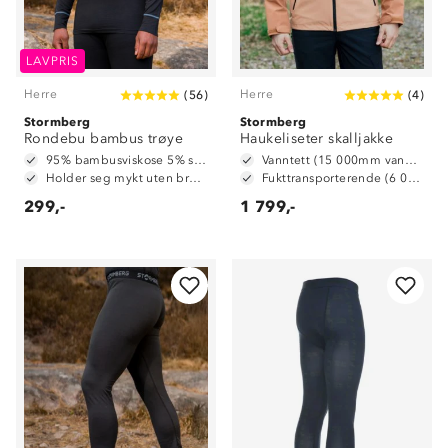
LAVPRIS
Herre
Herre
(
56
)
(
4
)
Stormberg
Stormberg
Rondebu bambus trøye
Haukeliseter skalljakke
95% bambusviskose 5% spandex
Vanntett (15 000mm vannsøyle)
Holder seg mykt uten bruk av tøymykner
Fukttransporterende (6 000 g/ m2/ 24t)
299,-
1 799,-