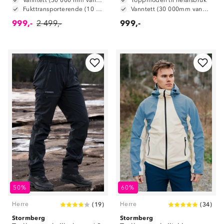
Fukttransporterende (10 000 g/m2/24t)
Vanntett (30 000mm vannsøyle)
999,-
2 499,-
999,-
50%
60%
Herre
Herre
(
19
)
(
34
)
Stormberg
Stormberg