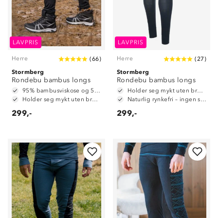
LAVPRIS
LAVPRIS
Herre
Herre
(
66
)
(
27
)
Stormberg
Stormberg
Rondebu bambus longs
Rondebu bambus longs
95% bambusviskose og 5% spandex
Holder seg mykt uten bruk av tøymykner
Holder seg mykt uten bruk av tøymykner
Naturlig rynkefri – ingen stryking
299,-
299,-