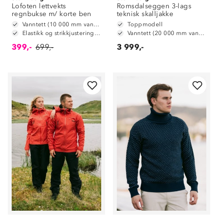
Lofoten lettvekts
Romsdalseggen 3-lags
regnbukse m/ korte ben
teknisk skalljakke
Vanntett (10 000 mm vannsøyle)
Toppmodell
Elastikk og strikkjustering i livet
Vanntett (20 000 mm vannsøyle)
399,-
699,-
3 999,-