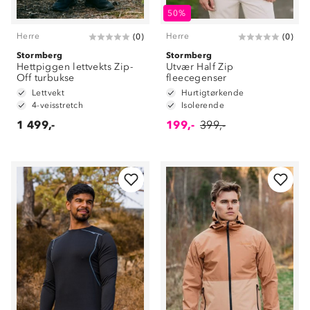
50%
Herre
Herre
(
0
)
(
0
)
Stormberg
Stormberg
Hettpiggen lettvekts Zip-
Utvær Half Zip
Off turbukse
fleecegenser
Lettvekt
Hurtigtørkende
4-veisstretch
Isolerende
1 499,-
199,-
399,-