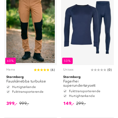
60%
50%
Herre
Unisex
(
6
)
(
0
)
Stormberg
Stormberg
Fauskånebba turbukse
Fagerhei
superundertøysett
Hurtigtørkende
Fukttransporterende
Fukttransporterende
Hurtightørkende
399,-
999,-
149,-
299,-