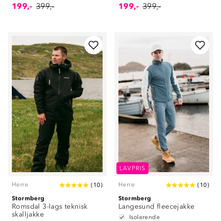
199,-
399,-
199,-
399,-
LAVPRIS
Herre
Herre
(
10
)
(
10
)
Stormberg
Stormberg
Romsdal 3-lags teknisk
Langesund fleecejakke
skalljakke
Isolerende