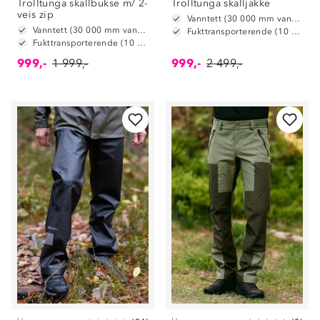
Trolltunga skallbukse m/ 2-
Trolltunga skalljakke
veis zip
Vanntett (30 000 mm vannsøyle)
Vanntett (30 000 mm vannsøyle)
Fukttransporterende (10 000 g/m2/24t)
Fukttransporterende (10 000 g/m2/24t)
999,-
1 999,-
999,-
2 499,-