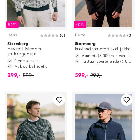
50%
40%
Herre
Herre
(
0
)
(
0
)
Stormberg
Stormberg
Havstril Islender
Froland vanntett skalljakke
strikkegenser
Vanntett (8 000 mm vannsøyle)
4-veis stretch
Fukttransporterende (6 000 g/m2/24t)
Myk og behagelig
299,-
599,-
599,-
999,-