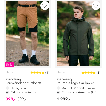
56%
Herre
Herre
(
1
)
(
3
)
Stormberg
Stormberg
Fauskånebba turshorts
Rauma 3-lags skalljakke
Hurtigtørkende
Vanntett (15 000 mm vansøyle)
Fukttransportende
Fukttransporterende (8 000 mm g/ m2/ 24t)
399,-
899,-
1 999,-