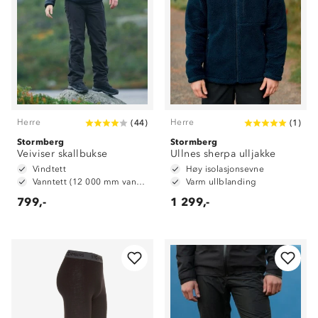
Herre
Herre
(
44
)
(
1
)
Stormberg
Stormberg
Veiviser skallbukse
Ullnes sherpa ulljakke
Vindtett
Høy isolasjonsevne
Vanntett (12 000 mm vannsøyle)
Varm ullblanding
799,-
1 299,-