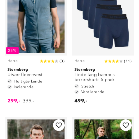
25%
Herre
Herre
(
3
)
(
11
)
Stormberg
Stormberg
Utvær fleecevest
Linde lang bambus
boxershorts 5-pack
Hurtigtørkende
Stretch
Isolerende
Ventilerende
299,-
399,-
499,-