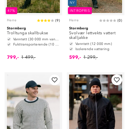
NY
47%
INTROPRIS
Herre
Herre
(
9
)
(
0
)
Stormberg
Stormberg
Trolltunga skallbukse
Svolvær lettvekts vattert
skalljakke
Vanntett (30 000 mm vannsøyle)
Vanntett (12 000 mm)
Fukttransporterende (10 000 g/m2/24t)
Isolerende vattering
799,-
1 499,-
599,-
1 299,-