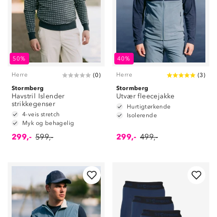
50%
40%
Herre
Herre
(
0
)
(
3
)
Stormberg
Stormberg
Havstril Islender
Utvær fleecejakke
strikkegenser
Hurtigtørkende
4-veis stretch
Isolerende
Myk og behagelig
299,-
599,-
299,-
499,-