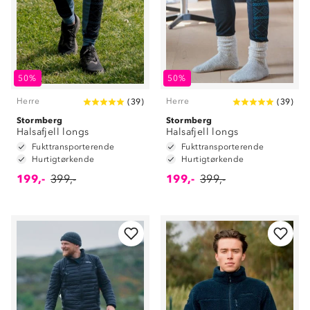
50%
50%
Herre
Herre
(
39
)
(
39
)
Stormberg
Stormberg
Halsafjell longs
Halsafjell longs
Fukttransporterende
Fukttransporterende
Hurtigtørkende
Hurtigtørkende
199,-
399,-
199,-
399,-