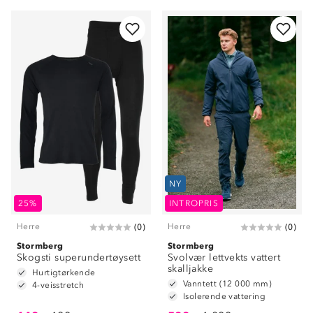
NY
Om Stormberg
25%
INTROPRIS
Herre
Herre
(
0
)
(
0
)
Verdigrunnlag
Stormberg
Stormberg
Skogsti superundertøysett
Klima og miljø
Svolvær lettvekts vattert
Trelagsprinsippet barn
skalljakke
Hurtigtørkende
Kundeservice
Vanntett (12 000 mm)
Etisk handel
4-veisstretch
Alt du trenger til Norgesferien
Isolerende vattering
Kontakt oss