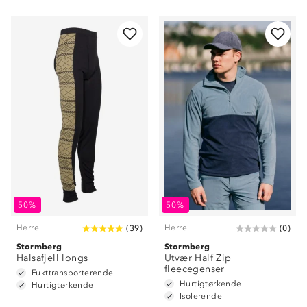
50%
50%
Herre
Herre
(
39
)
(
0
)
Stormberg
Stormberg
Halsafjell longs
Utvær Half Zip
fleecegenser
Fukttransporterende
Hurtigtørkende
Hurtigtørkende
Isolerende