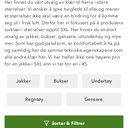
Her finner du vårt utvalg av klær til herre i store
størrelser. Vi ønsker å spre turglede til alle og mener
at størrelser ikke skal være en hindring for å komme
seg ut i frisk luft. Derfor har vi fokusert på å produsere
turklær i størrelser opptil 5XL. Her finner du et stort
utvalg av jakker, bukser, gensere, ullundertøy og mye
mer. Som har god passform, er komfortabelt å ha på
og samtidig har de samme tekniske egenskapene som
alle andre klær har. Vi har heller ikke noe høyere pris
for en jakke i 5XL enn vi tar for en i XS.
Jakker
Bukser
Undertøy
Regntøy
Gensere
Sorter
Sorter
&
Filtrer
etter