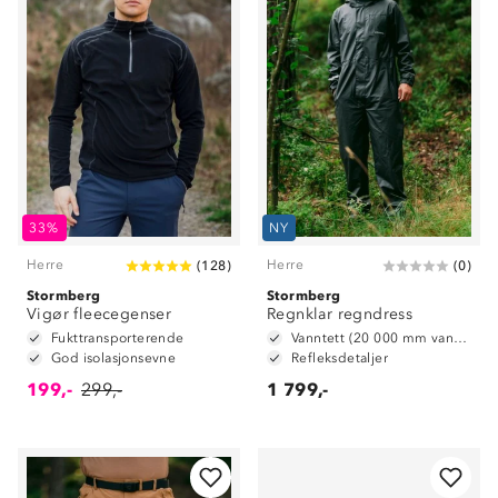
33%
NY
Herre
Herre
(
128
)
(
0
)
Stormberg
Stormberg
Vigør fleecegenser
Regnklar regndress
Fukttransporterende
Vanntett (20 000 mm vannsøyle)
God isolasjonsevne
Refleksdetaljer
199,-
299,-
1 799,-