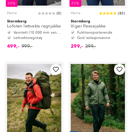
50%
25%
Herre
Herre
(
0
)
(
83
)
Stormberg
Stormberg
Lofoten lettvekts regnjakke
Vigør fleecejakke
Vanntett (10 000 mm vannsøyle)
Fukttransporterende
Lettvektsregntøy
God isolasjonsevne
499,-
999,-
299,-
399,-