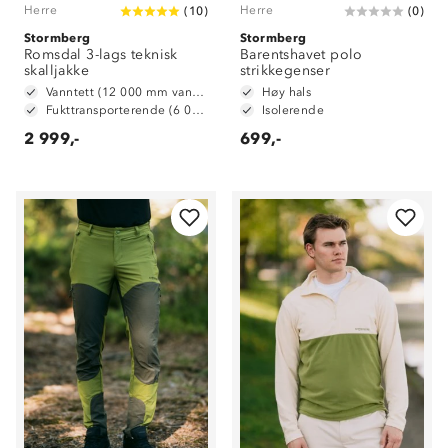
Herre
Herre
(
10
)
(
0
)
Stormberg
Stormberg
Romsdal 3-lags teknisk
Barentshavet polo
skalljakke
strikkegenser
Vanntett (12 000 mm vannsøyle)
Høy hals
Fukttransporterende (6 000 g/ m2/ 24t)
Isolerende
2 999,-
699,-