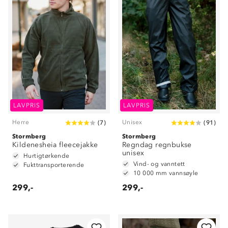
LAVPRIS
LAVPRIS
Herre
Unisex
(
7
)
(
91
)
Stormberg
Stormberg
Kildenesheia fleecejakke
Regndag regnbukse
unisex
Hurtigtørkende
Vind- og vanntett
Fukttransporterende
10 000 mm vannsøyle
299,-
299,-