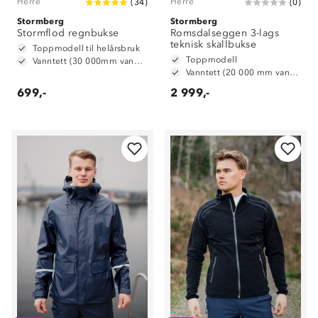
Herre
Herre
(
34
)
(
0
)
Stormberg
Stormberg
Stormflod regnbukse
Romsdalseggen 3-lags
teknisk skallbukse
Toppmodell til helårsbruk
Toppmodell
Vanntett (30 000mm vannsøyle)
Vanntett (20 000 mm vannsøyle)
699,-
2 999,-