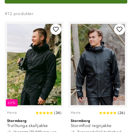
412
produkter
60%
Herre
Herre
(
34
)
(
26
)
Stormberg
Stormberg
Trolltunga skalljakke
Stormflod regnjakke
Vanntett (30 000 mm vannsøyle)
Toppmodell til helårsbruk