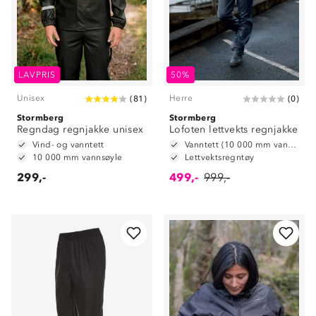
LAVPRIS
50%
Unisex
Herre
(
81
)
(
0
)
Stormberg
Stormberg
Regndag regnjakke unisex
Lofoten lettvekts regnjakke
Vind- og vanntett
Vanntett (10 000 mm vannsøyle)
10 000 mm vannsøyle
Lettvektsregntøy
299,-
499,-
999,-