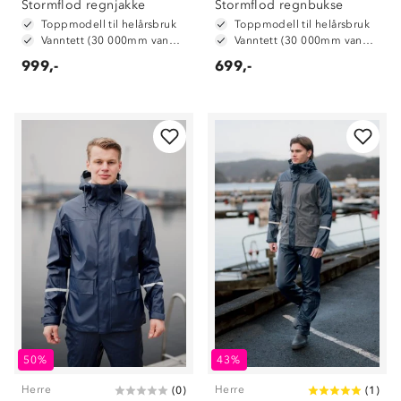
Stormflod regnjakke
Stormflod regnbukse
Toppmodell til helårsbruk
Toppmodell til helårsbruk
Vanntett (30 000mm vannsøyle)
Vanntett (30 000mm vannsøyle)
999,-
699,-
50%
43%
Herre
Herre
(
0
)
(
1
)