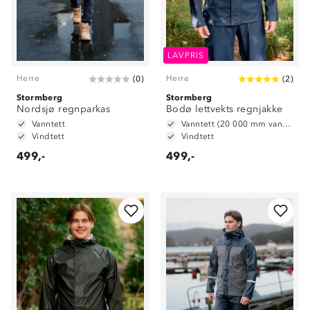
LAVPRIS
Herre
Herre
(
0
)
(
2
)
Stormberg
Stormberg
Nordsjø regnparkas
Bodø lettvekts regnjakke
Vanntett
Vanntett (20 000 mm vannsøyle)
Vindtett
Vindtett
499,-
499,-