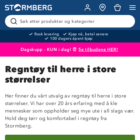
Søk etter produkter og kategorier
Rask levering
Kjøp nå, betal senere
100 dagers åpent kjøp
Dagskupp - KUN i dag! ⏰
Se tilbudene HER!
Produktet er lagt i handlekurven
Til kassen
Regntøy til herre i store
størrelser
Her finner du vårt utvalg av regntøy til herre i store
størrelser. Vi har over 20 års erfaring med å kle
mennesker som oppholder seg mye ute i all slags vær.
Hold deg tørr og komfortabel i regntøy fra
Stormberg.
Sorter