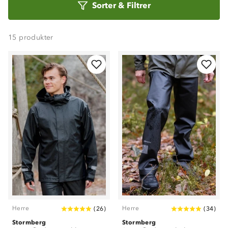
Sorter
&
Filtrer
etter
15
produkter
Herre
Herre
(
26
)
(
34
)
Stormberg
Stormberg