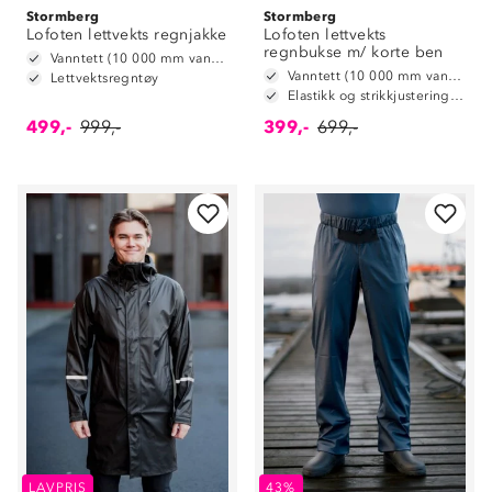
Stormberg
Stormberg
Lofoten lettvekts regnjakke
Lofoten lettvekts
regnbukse m/ korte ben
Vanntett (10 000 mm vannsøyle)
Vanntett (10 000 mm vannsøyle)
Lettvektsregntøy
Elastikk og strikkjustering i livet
499,-
999,-
399,-
699,-
LAVPRIS
43%