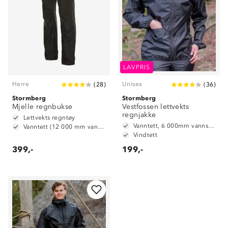
LAVPRIS
Herre
Unisex
(
28
)
(
36
)
Stormberg
Stormberg
Mjelle regnbukse
Vestfossen lettvekts
regnjakke
Lettvekts regntøy
Vanntett, 6 000mm vannsøyle
Vanntett (12 000 mm vannsøyle)
Vindtett
399,-
199,-