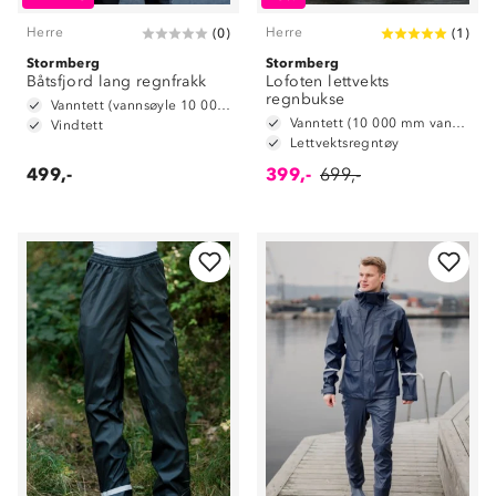
Herre
Herre
(
0
)
(
1
)
Stormberg
Stormberg
Båtsfjord lang regnfrakk
Lofoten lettvekts
regnbukse
Vanntett (vannsøyle 10 000 mm)
Vanntett (10 000 mm vannsøyle)
Vindtett
Lettvektsregntøy
499,-
399,-
699,-