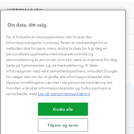
EL-retur
Overnatte utendørs⛺
Presse
Samarbeide med oss?
INFORMASJON
Store størrelser
Storms turtips🐿️
Jobbe hos oss?
Turmat oppskrifter
Din data, ditt valg.
OM OSS
Leirskole 🥾
Beredskap
For å forbedre brukeropplevelsen din brukes det
Barnehageansatt
TIPS OG RÅD
informasjonskapsler (cookies). Noen er nødvendige for at
nettsiden skal fungere, mens andre brukes for å gi deg en
Tips til hyttetur
personalisert opplevelse med tilpasset innhold og
AKTIVITETER
personalisering av annonser som kan være av interesse for deg,
både på hjemmesiden og via markedsføring. Vi deler
informasjonen med våre samarbeidspartnere, inkludert Google.
Du velger selv om du vil godta alle informasjonskapsler eller
tilpasse innstillingene. Les mer i vår personvernerklæring om
hvordan vi bruker informasjonskapsler og hvilke partnere vi
samarbeider med.
Les vår personvernserklæring
Du betaler enkelt med
Godta alle
Tilpass og avvis