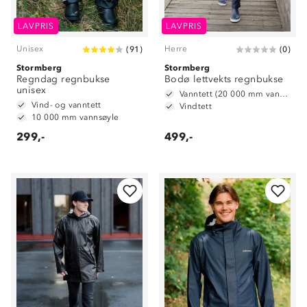
LAVPRIS
LAVPRIS
Unisex
Herre
(
91
)
(
0
)
Stormberg
Stormberg
Regndag regnbukse
Bodø lettvekts regnbukse
unisex
Vanntett (20 000 mm vannsøyle)
Vind- og vanntett
Vindtett
10 000 mm vannsøyle
299,-
499,-