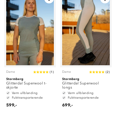
Dame
Dame
(
1
)
(
2
)
Stormberg
Stormberg
Glitterdal Superwool t-
Glitterdal Superwool
skjorte
longs
Varm ullblanding
Varm ullblanding
Fukttransporterende
Fukttransporterende
599,-
699,-