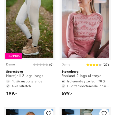
LAVPRIS
Dame
Dame
(
0
)
(
27
)
Stormberg
Stormberg
Hørsfjell 2-lags longs
Rosland 2-lags ulltrøye
Fukttransporterende
Isolerende ytterlag i 70 % ull + 30 % polyester
4-veisstretch
Fukttransporterende innside, 100% polyester
199,-
699,-