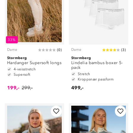
33%
Dame
Dame
(
0
)
(
3
)
Stormberg
Stormberg
Hardanger Supersoft longs
Lindelia bambus boxer 5-
pack
4-veisstretch
Stretch
Supersoft
Kroppsnær passform
199,-
299,-
499,-