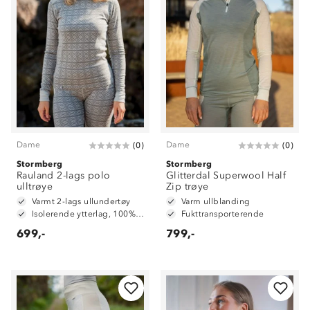
Dame
Dame
(
0
)
(
0
)
Stormberg
Stormberg
Rauland 2-lags polo
Glitterdal Superwool Half
ulltrøye
Zip trøye
Varmt 2-lags ullundertøy
Varm ullblanding
Isolerende ytterlag, 100% merinoull
Fukttransporterende
699,-
799,-