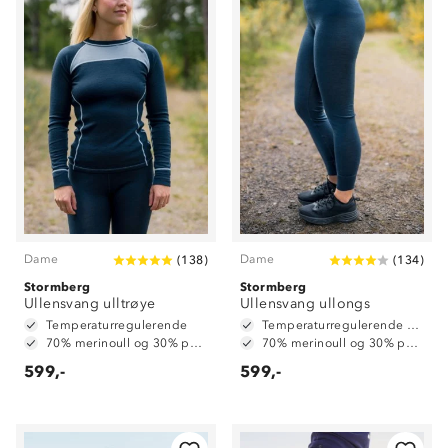
Dame
Dame
(
138
)
(
134
)
Stormberg
Stormberg
Ullensvang ulltrøye
Ullensvang ullongs
Temperaturregulerende
Temperaturregulerende 4-veisstretch
70% merinoull og 30% polyester
70% merinoull og 30% polyester
599,-
599,-