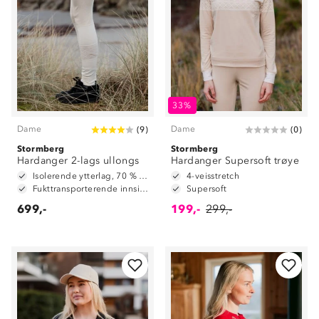
33%
Dame
Dame
(
9
)
(
0
)
Stormberg
Stormberg
Hardanger 2-lags ullongs
Hardanger Supersoft trøye
Isolerende ytterlag, 70 % ull og 30 % polyester
4-veisstretch
Fukttransporterende innside, 100 % polyester
Supersoft
699,-
199,-
299,-