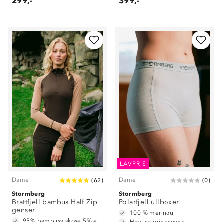
299,-
399,-
LAVPRIS
Dame
Dame
(
62
)
(
0
)
Stormberg
Stormberg
Brattfjell bambus Half Zip
Polarfjell ullboxer
genser
100 % merinoull
95% bambusviskose 5% elastan
Høy isoleringsevne