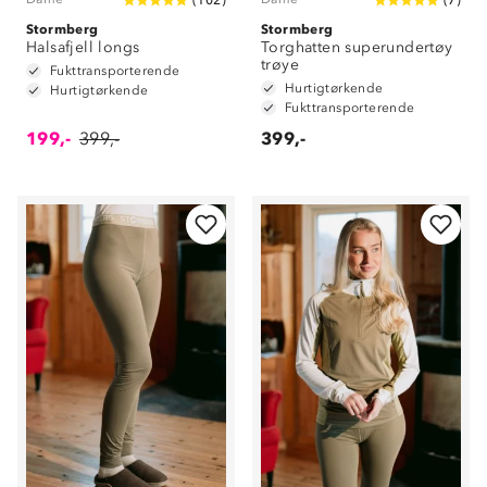
(
102
)
(
7
)
Stormberg
Stormberg
Halsafjell longs
Torghatten superundertøy
trøye
Fukttransporterende
Hurtigtørkende
Hurtigtørkende
Fukttransporterende
199,-
399,-
399,-