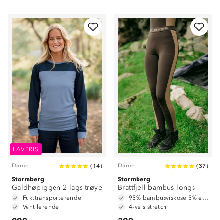
LAVPRIS
Dame
Dame
(
14
)
(
37
)
Stormberg
Stormberg
Galdhøpiggen 2-lags trøye
Brattfjell bambus longs
Fukttransporterende
95% bambusviskose 5% elastan
Ventilerende
4-veis stretch