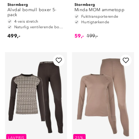
Stormberg
Stormberg
Alvdal bomull boxer 5-
Minda MOM ammetopp
pack
Fukttransporterende
4-veis stretch
Hurtigtørkende
Naturlig ventilerende bomull
499,-
59,-
199,-
LAVPRIS
25%