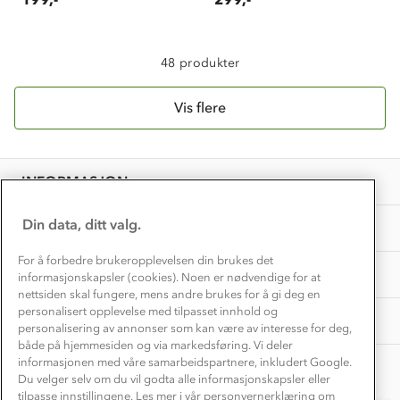
Dette trenger du til barnehagen
Konkurransevinnere
1% til samfunnet
Gravidklær
Kundeklubb
48 produkter
Inkludering
Hvordan velge riktig turtøy?
Norgesferie 🇳🇴
Våre butikker
Materialer
Vis flere
Vask og vedlikehold
Få turinspirasjon og tips her⛰
Bedrift, barnehage og SFO
Personvern
EL-retur
Overnatte utendørs⛺
Presse
Samarbeide med oss?
INFORMASJON
Store størrelser
Storms turtips🐿️
Jobbe hos oss?
Turmat oppskrifter
Din data, ditt valg.
OM OSS
Leirskole 🥾
Beredskap
For å forbedre brukeropplevelsen din brukes det
Barnehageansatt
TIPS OG RÅD
informasjonskapsler (cookies). Noen er nødvendige for at
nettsiden skal fungere, mens andre brukes for å gi deg en
Tips til hyttetur
personalisert opplevelse med tilpasset innhold og
AKTIVITETER
personalisering av annonser som kan være av interesse for deg,
både på hjemmesiden og via markedsføring. Vi deler
informasjonen med våre samarbeidspartnere, inkludert Google.
Du velger selv om du vil godta alle informasjonskapsler eller
tilpasse innstillingene. Les mer i vår personvernerklæring om