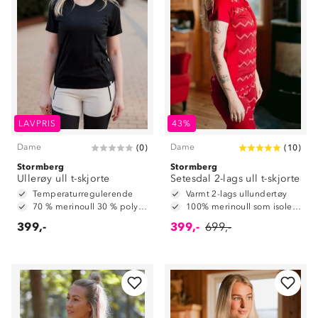
LAVPRIS
43%
Dame
Dame
(
0
)
(
10
)
Stormberg
Stormberg
Ullerøy ull t-skjorte
Setesdal 2-lags ull t-skjorte
Temperaturregulerende
Varmt 2-lags ullundertøy
70 % merinoull 30 % polyester
100% merinoull som isolerende ytterlag
399,-
399,-
699,-