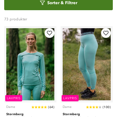
Sorter
&
Filtrer
etter
73
produkter
LAVPRIS
LAVPRIS
Dame
Dame
(
64
)
(
100
)
Stormberg
Stormberg