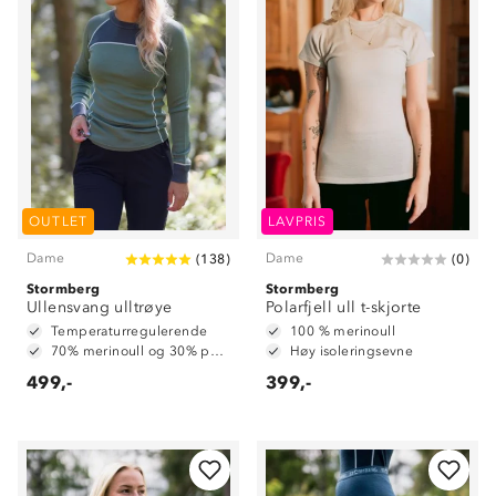
OUTLET
LAVPRIS
Dame
Dame
(
138
)
(
0
)
Stormberg
Stormberg
Ullensvang ulltrøye
Polarfjell ull t-skjorte
Temperaturregulerende
100 % merinoull
70% merinoull og 30% polyester
Høy isoleringsevne
499,-
399,-