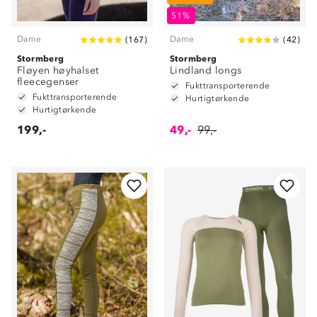
51%
Dame
Dame
(
167
)
(
42
)
Stormberg
Stormberg
Fløyen høyhalset
Lindland longs
fleecegenser
Fukttransporterende
Fukttransporterende
Hurtigtørkende
Hurtigtørkende
199,-
49,-
99,-