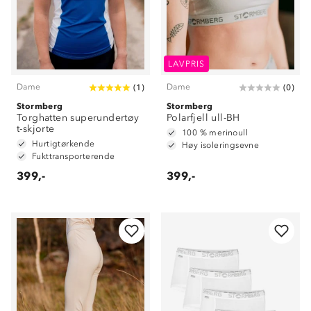
LAVPRIS
Dame
Dame
(
1
)
(
0
)
Stormberg
Stormberg
Torghatten superundertøy
Polarfjell ull-BH
t-skjorte
100 % merinoull
Hurtigtørkende
Høy isoleringsevne
Fukttransporterende
399,-
399,-