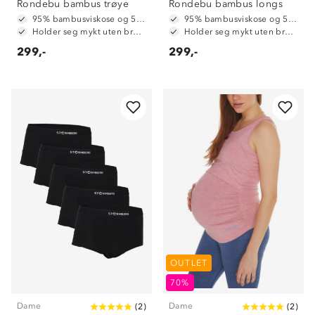
Rondebu bambus trøye
Rondebu bambus longs
95% bambusviskose og 5% spandex
95% bambusviskose og 5% spandex
Holder seg mykt uten bruk av tøymykner
Holder seg mykt uten bruk av tøymykner
299,-
299,-
OUTLET
70%
Dame
Dame
(
2
)
(
2
)