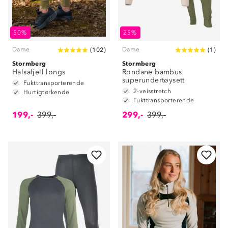
50%
25%
Dame
Dame
(
102
)
(
1
)
Stormberg
Stormberg
Halsafjell longs
Rondane bambus
superundertøysett
Fukttransporterende
2-veisstretch
Hurtigtørkende
Fukttransporterende
199,-
399,-
299,-
399,-