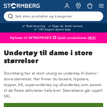
Søk etter produkter og kategorier
Rask levering
Kjøp nå, betal senere
100 dagers åpent kjøp
Nyheter til INTROPRISER 💥 Sjekk produktene
HER!
Produktet er lagt i handlekurven
Til kassen
Undertøy til dame i store
størrelser
Stormberg har et stort utvalg av undertøy til dame i
store størrelser. Her finner du boxere, hipstere,
topper, bh, superundertøy og ullundertøy som passer
til de fleste aktiviteter hele året. Størrelsene går opptil
5XL
Sorter