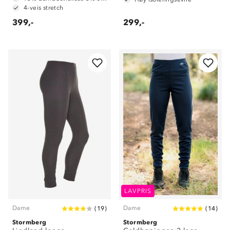
4-veis stretch
399,-
299,-
LAVPRIS
Dame
Dame
(
19
)
(
14
)
Stormberg
Stormberg