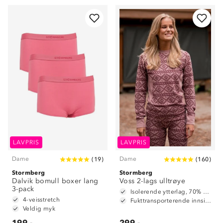
Om Stormberg
LAVPRIS
LAVPRIS
Dame
Dame
(
19
)
(
160
)
Verdigrunnlag
Stormberg
Stormberg
Dalvik bomull boxer lang
Klima og miljø
Voss 2-lags ulltrøye
Trelagsprinsippet barn
3-pack
Isolerende ytterlag, 70% merinoull / 30% polyester
Kundeservice
4-veisstretch
Etisk handel
Fukttransporterende innside, 100% polyester
Alt du trenger til Norgesferien
Veldig myk
Kontakt oss
Dyreetikk
199,-
299,-