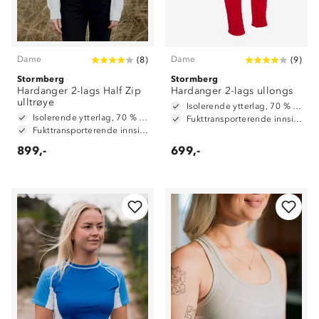
Dame
Dame
(
8
)
(
9
)
Stormberg
Stormberg
Hardanger 2-lags Half Zip
Hardanger 2-lags ullongs
ulltrøye
Isolerende ytterlag, 70 % ull og 30 % polyester
Isolerende ytterlag, 70 % ull og 30 % polyester
Fukttransporterende innside, 100 % polyester
Fukttransporterende innside, 100 % polyester
899,-
699,-