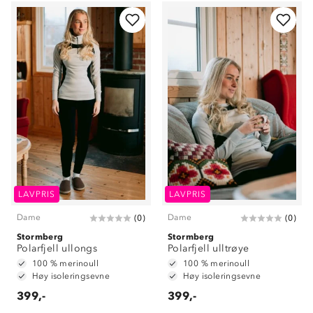
LAVPRIS
LAVPRIS
Dame
Dame
(
0
)
(
0
)
Stormberg
Stormberg
Polarfjell ullongs
Polarfjell ulltrøye
100 % merinoull
100 % merinoull
Høy isoleringsevne
Høy isoleringsevne
399,-
399,-