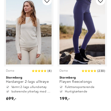
Dame
Dame
(
4
)
(
230
)
Stormberg
Stormberg
Hardanger 2-lags ulltrøye
Fløyen fleecelongs
Varmt 2-lags ullundertøy
Fukttransporterende
Isolerende ytterlag med 70 % ull og 30 % polyester
Hurtigtørkende
699,-
199,-