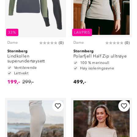
33%
LAVPRIS
Dame
Dame
(
0
)
(
0
)
Stormberg
Stormberg
Lindkollen
Polarfjell Half Zip ulltrøye
superundertøysett
100 % merinoull
Ventilerende
Høy isoleringsevne
Lettvekt
199,-
299,-
499,-