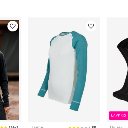
LAVPRIS
Dame
Unisex
(
142
)
(
38
)