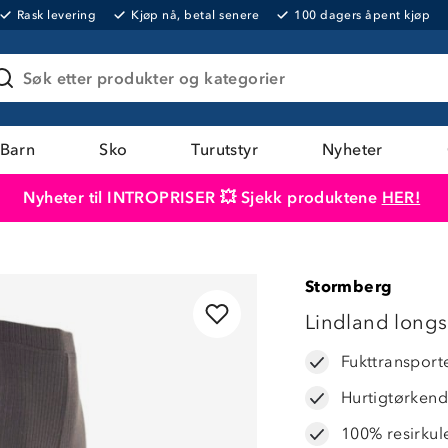
Rask levering
Kjøp nå, betal senere
100 dagers åpent kjøp
Søk etter produkter og kategorier
Barn
Sko
Turutstyr
Nyheter
Nyheter til INTROPRISER 💥 Sjekk produktene
HER!
Produktet er lagt i handlekurven
Til kassen
Stormberg
Lindland longs
Fukttransport
Hurtigtørken
100% resirkul