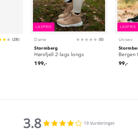
LAVPRIS
LAVPRIS
Dame
Unisex
(
28
)
(
0
)
Stormberg
Stormbe
Hørsfjell 2-lags longs
Bergen 
199,-
99,-
3.8
3.8
19 Vurderinger
star
rating