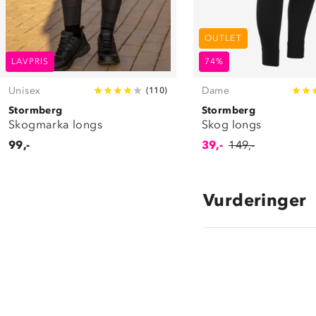
OUTLET
LAVPRIS
74%
Unisex
Dame
(
110
)
Stormberg
Stormberg
Skogmarka longs
Skog longs
99,-
39,-
149,-
Vurderinger
3.8
star