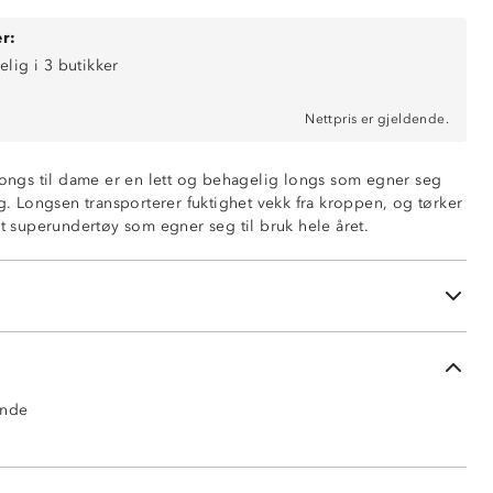
r:
elig i 3 butikker
Nettpris er gjeldende.
 longs til dame er en lett og behagelig longs som egner seg
ng. Longsen transporterer fuktighet vekk fra kroppen, og tørker
kt superundertøy som egner seg til bruk hele året.
ende
 polyester
ende