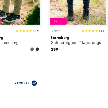
LAVPRIS
Dame
(
27
)
(
14
)
rg
Stormberg
fleecelongs
Galdhøpiggen 2-lags longs
299,-
Levert av