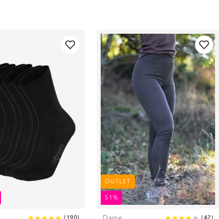
OUTLET
51%
Dame
(
190
)
(
42
)