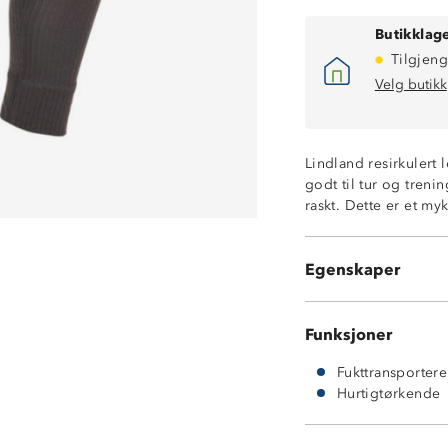
Butikklage
Tilgjeng
Velg butikk
Lindland resirkulert
godt til tur og treni
raskt. Dette er et my
Fukttransporter
Hurtigtørkende
Egenskaper
100% resirkulert
Funksjoner
Fukttransporter
Hurtigtørkende