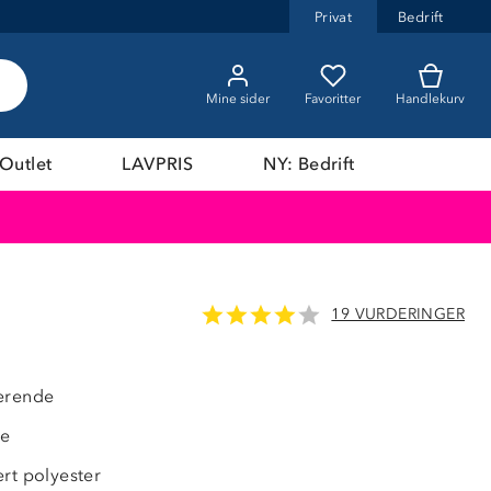
Privat
Bedrift
Mine sider
Favoritter
Handlekurv
Outlet
LAVPRIS
NY: Bedrift
19 VURDERINGER
erende
de
ert polyester