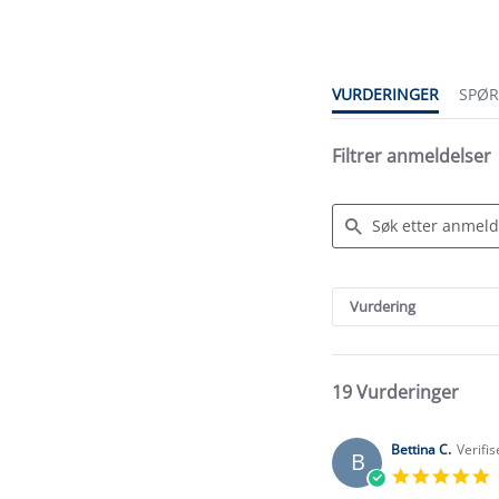
rating
VURDERINGER
SPØ
Filtrer anmeldelser
Search
Reviews
Vurdering
19 Vurderinger
Bettina C.
Verifi
B
5
s