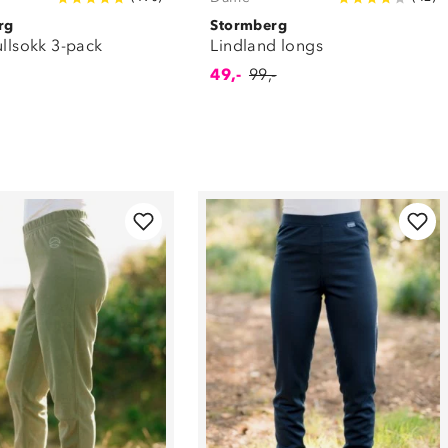
rg
Stormberg
ullsokk 3-pack
Lindland longs
49,-
99,-