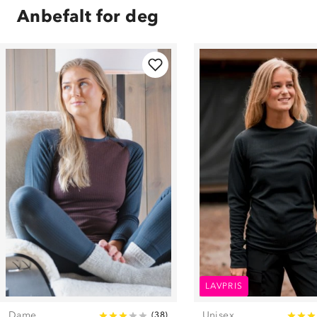
Anbefalt for deg
LAVPRIS
Dame
Unisex
(
38
)