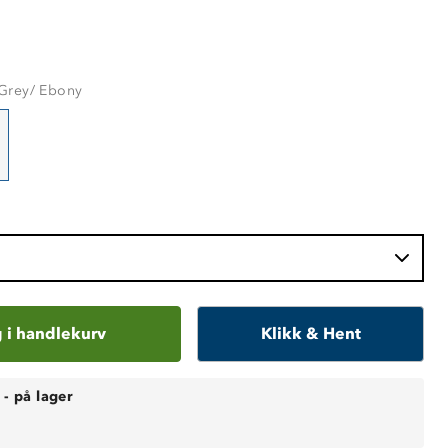
Grey/ Ebony
 i handlekurv
Klikk & Hent
-
på lager