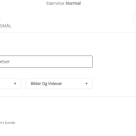
Størrelse
Normal
RSMÅL
Bilder Og Videoer
sert kunde
.0
tar