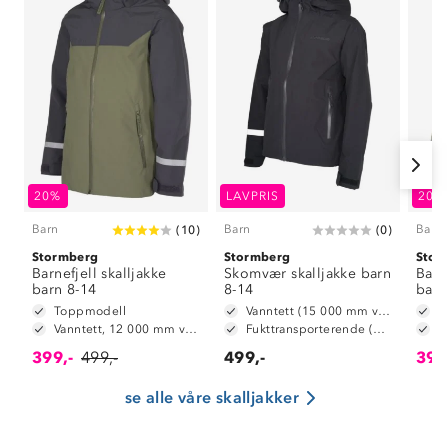
20%
LAVPRIS
20%
Barn
Barn
Barn
(
10
)
(
0
)
Stormberg
Stormberg
Stor
Barnefjell skalljakke
Skomvær skalljakke barn
Barne
barn 8-14
8-14
barn
Toppmodell
Vanntett (15 000 mm vannsøyle)
T
Vanntett, 12 000 mm vannsøyle
Fukttransporterende (5 000 g/ m2/ 24t)
399,-
499,-
499,-
399
se alle våre skalljakker