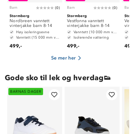
Barn
Barn
Barn
(
0
)
(
0
)
Stormberg
Stormberg
Stor
Nordbreen vanntett
Vestfonna vanntett
Vest
vinterjakke barn 8-14
vinterjakke barn 8-14
vint
Høy isoleringsevne
Vanntett (10 000 mm vannsøyle)
Vanntett (15 000 mm vannsøyle)
Isolerende vattering
I
499,-
499,-
499
Se mer her
Gode sko til lek og hverdag👟
BARNAS DAGER