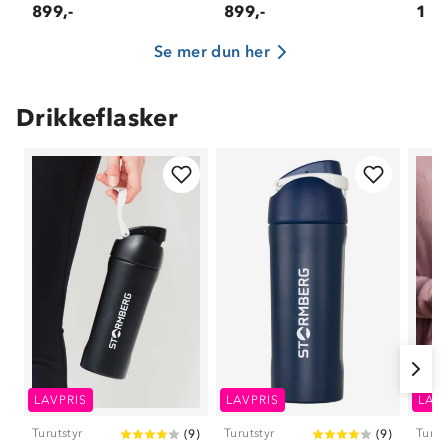
899,-
899,-
1 19
Se mer dun her
Drikkeflasker
LAVPRIS
LAVPRIS
LAV
Turutstyr
Turutstyr
Turut
(
9
)
(
9
)