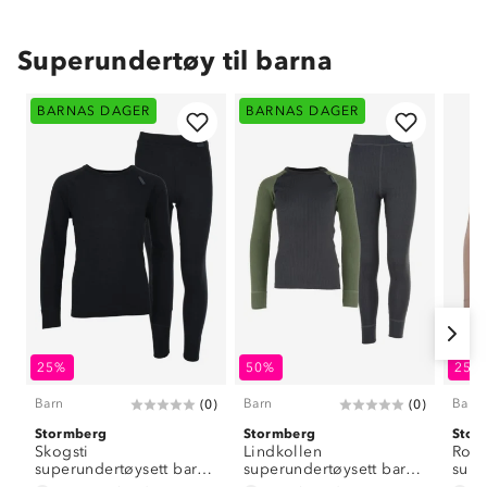
Superundertøy til barna
BARNAS DAGER
BARNAS DAGER
25%
50%
25%
Barn
Barn
Barn
(
0
)
(
0
)
Stormberg
Stormberg
Stor
Skogsti
Lindkollen
Ron
superundertøysett barn
superundertøysett barn
supe
8-14
8-14
8-14