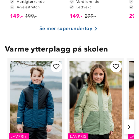
Hurtigtørkende
Ventilerende
2
4-veisstretch
Lettvekt
F
149,-
199,-
149,-
299,-
299
Se mer superundertøy
Varme ytterplagg på skolen
LAVPRIS
LAVPRIS
LAV