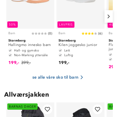
50%
LAVPRIS
40%
Barn
Barn
Barn
(
0
)
(
6
)
Stormberg
Stormberg
Stor
Hallingmo innesko barn
Kilen joggesko junior
Flek
juni
Hall- og gymsko
Lett
L
Non-Marking yttersåle
Luftig
G
199,-
399,-
199,-
299
se alle våre sko til barn
Allværsjakken
BARNAS DAGER
BAR