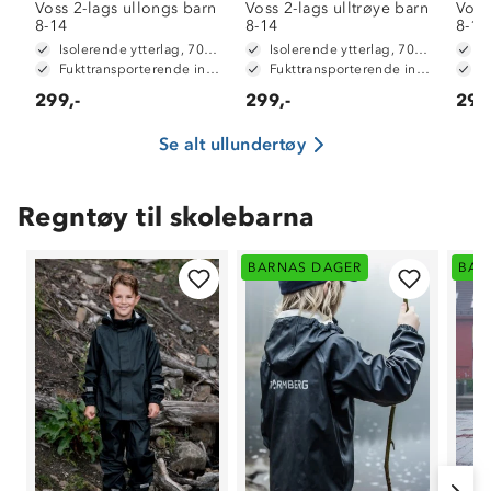
Voss 2-lags ullongs barn
Voss 2-lags ulltrøye barn
Voss
8-14
8-14
8-14
Isolerende ytterlag, 70% merinoull / 30% polyester
Isolerende ytterlag, 70% merinoull / 30% polyester
Fukttransporterende innside, 100% polyester
Fukttransporterende innside, 100% polyester
299,-
299,-
299
Se alt ullundertøy
Regntøy til skolebarna
BARNAS DAGER
BAR