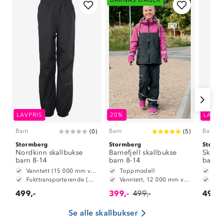
BARNAS DAGER
LAVPRIS
20%
LAV
Barn
Barn
Barn
(
0
)
(
5
)
Stormberg
Stormberg
Stor
Nordkinn skallbukse
Barnefjell skallbukse
Skom
barn 8-14
barn 8-14
barn
Vanntett (15 000 mm vannsøyle)
Toppmodell
Fukttransporterende (5 000 g/m2/24t)
Vanntett, 12 000 mm vannsøyle
499,-
399,-
499,-
499
Se alle skallbukser