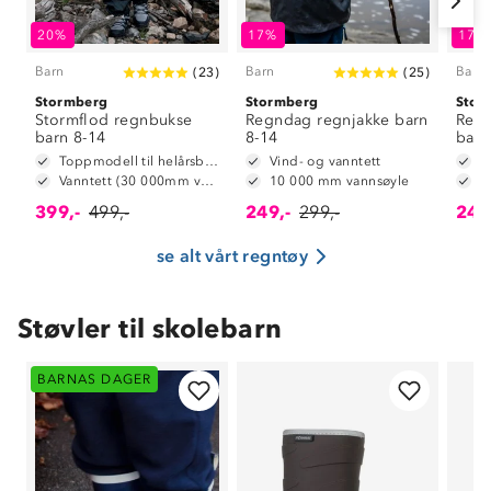
20%
17%
17%
Barn
Barn
Barn
(
23
)
(
25
)
Stormberg
Stormberg
Stor
Stormflod regnbukse
Regndag regnjakke barn
Reg
barn 8-14
8-14
barn
Toppmodell til helårsbruk
Vind- og vanntett
V
Vanntett (30 000mm vannsøyle)
10 000 mm vannsøyle
1
399,-
499,-
249,-
299,-
249
se alt vårt regntøy
Støvler til skolebarn
BARNAS DAGER