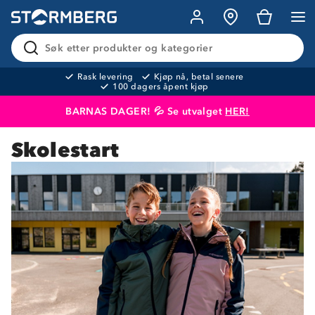
Søk etter produkter og kategorier
Rask levering
Kjøp nå, betal senere
100 dagers åpent kjøp
BARNAS DAGER! 💦 Se utvalget
HER!
Skolestart
Produktet er lagt i handlekurven
Til kassen