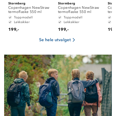
Stormberg
Stormberg
Stor
Copenhagen NewStraw
Copenhagen NewStraw
Cop
termoflaske 550 ml
termoflaske 550 ml
term
Toppmodell
Toppmodell
T
Lekksikker
Lekksikker
L
199,-
199,-
199
Se hele utvalget