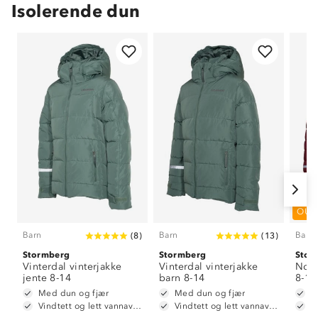
Isolerende dun
OUT
Barn
Barn
Barn
(
8
)
(
13
)
Stormberg
Stormberg
Stor
Vinterdal vinterjakke
Vinterdal vinterjakke
Nord
jente 8-14
barn 8-14
8-14
Med dun og fjær
Med dun og fjær
H
Vindtett og lett vannavstøtende
Vindtett og lett vannavstøtende
G