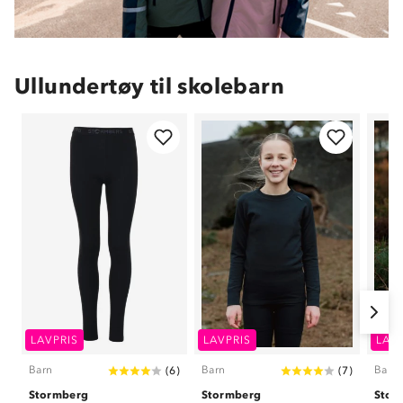
Ullundertøy til skolebarn
LAVPRIS
LAVPRIS
LAV
Barn
Barn
Barn
(
6
)
(
7
)
Stormberg
Stormberg
Stor