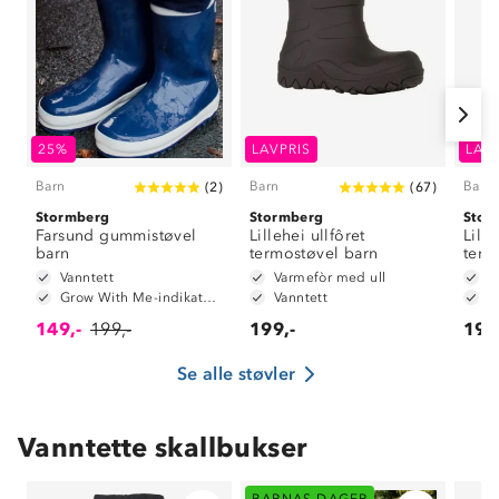
25%
LAVPRIS
LAV
Barn
Barn
Barn
(
2
)
(
67
)
Stormberg
Stormberg
Stor
Farsund gummistøvel
Lillehei ullfôret
Lille
barn
termostøvel barn
term
Vanntett
Varmefòr med ull
V
Grow With Me-indikator på innersåle
Vanntett
V
149,-
199,-
199,-
199
Se alle støvler
Vanntette skallbukser