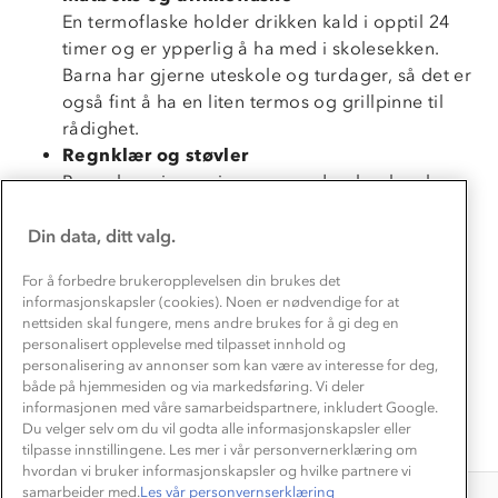
En termoflaske holder drikken kald i opptil 24
timer og er ypperlig å ha med i skolesekken.
Barna har gjerne uteskole og turdager, så det er
Om Stormberg
også fint å ha en liten termos og grillpinne til
rådighet.
Verdigrunnlag
Regnklær og støvler
Klima og miljø
Barna har gjerne sin egen garderobeplass hvor
Trelagsprinsippet barn
regntøy og støvler kan henge. Man vet aldri når
Kundeservice
Etisk handel
regnskurene dukker opp, så det er best å være
Din data, ditt valg.
Alt du trenger til Norgesferien
Kontakt oss
forberedt.
Dyreetikk
For å forbedre brukeropplevelsen din brukes det
Dette trenger du til barnehagen
Godt yttertøy
Konkurransevinnere
informasjonskapsler (cookies). Noen er nødvendige for at
1% til samfunnet
Barna er ute i all salgs vær. Funksjonelt og
nettsiden skal fungere, mens andre brukes for å gi deg en
Gravidklær
slitesterkt yttertøyer er viktig for en god
personalisert opplevelse med tilpasset innhold og
Kundeklubb
Inkludering
personalisering av annonser som kan være av interesse for deg,
uteopplevelse. En skallbukse og -jakke er svært
Hvordan velge riktig turtøy?
Norgesferie 🇳🇴
både på hjemmesiden og via markedsføring. Vi deler
Våre butikker
praktiske skoleklær, som passer godt til norske
Materialer
informasjonen med våre samarbeidspartnere, inkludert Google.
Vask og vedlikehold
værforhold.
Du velger selv om du vil godta alle informasjonskapsler eller
Få turinspirasjon og tips her⛰
Bedrift, barnehage og SFO
Personvern
tilpasse innstillingene. Les mer i vår personvernerklæring om
EL-retur
hvordan vi bruker informasjonskapsler og hvilke partnere vi
Overnatte utendørs⛺
Presse
Samarbeide med oss?
samarbeider med.
Les vår personvernserklæring