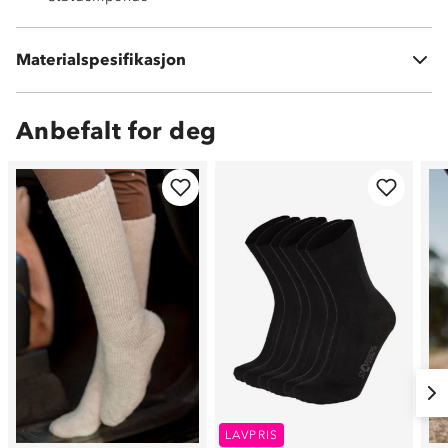
Ytterstoff: PU, Oxford og spandex
Innerfôr: Fleece (Polyester)
Materialspesifikasjon
Yttersåle: EVA og TPR
Anbefalt for deg
LAVPRIS