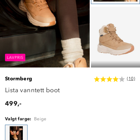
LAVPRIS
LAVPRIS
LAVPRIS
Stormberg
(10)
Lista vanntett boot
499,-
Valgt farge:
Beige