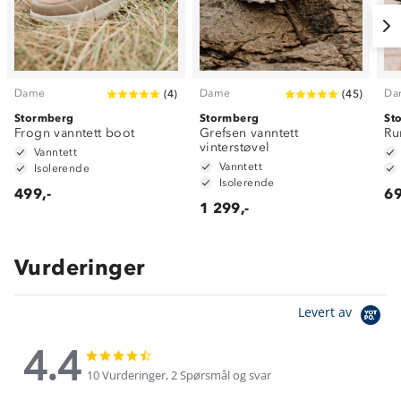
Dame
Dame
Da
(
4
)
(
45
)
Stormberg
Stormberg
St
Frogn vanntett boot
Grefsen vanntett
Ru
vinterstøvel
Vanntett
Vanntett
Isolerende
Isolerende
499,-
69
1 299,-
Vurderinger
Levert av
4.4
4.4
4.4
star
star
10 Vurderinger, 2 Spørsmål og svar
rating
rating