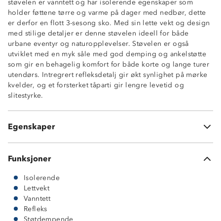
støvelen er vanntett og har isolerende egenskaper som
holder føttene tørre og varme på dager med nedbør, dette
er derfor en flott 3-sesong sko. Med sin lette vekt og design
med stilige detaljer er denne støvelen ideell for både
urbane eventyr og naturopplevelser. Støvelen er også
Vanntett
utviklet med en myk såle med god demping og ankelstøtte
3-sesong
som gir en behagelig komfort for både korte og lange turer
Isolerende egenskaper
utendørs. Intregrert refleksdetalj gir økt synlighet på mørke
Lettvekt
kvelder, og et forsterket tåparti gir lengre levetid og
Trendy design
slitestyrke.
God demping
Refleksdetalj
Forsterket tåparti
Egenskaper
Helforet med syntetisk varmefòr
Funksjoner
Isolerende
Lettvekt
Vanntett
Refleks
Støtdempende