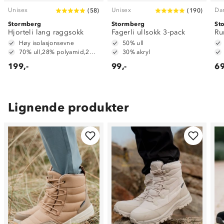
Unisex
Unisex
Da
(
58
)
(
190
)
Stormberg
Stormberg
St
Hjorteli lang raggsokk
Fagerli ullsokk 3-pack
Ru
Høy isolasjonsevne
50% ull
70% ull,28% polyamid,2% elastan
30% akryl
199,-
99,-
69
Lignende produkter