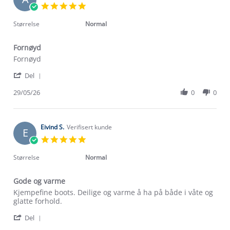
5.0
star
rating
Størrelse
Normal
Fornøyd
Review
review
Fornøyd
by
stating
'
Aurelija
Fornøyd
Del
Share
Z.
Review
29/05/26
0
0
on
by
29
Aurelija
May
Z.
2026
on
Eivind S.
Verifisert kunde
E
29
5.0
May
star
2026
rating
Størrelse
Normal
Gode og varme
Review
review
Kjempefine boots. Deilige og varme å ha på både i våte og
by
stating
glatte forhold.
Eivind
Gode
'
S.
og
Del
Share
on
varme