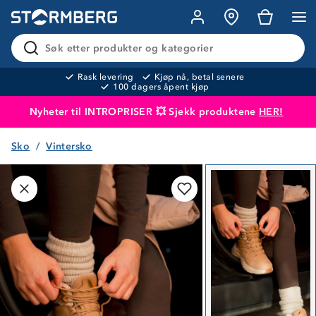
Søk etter produkter og kategorier
Rask levering
Kjøp nå, betal senere
100 dagers åpent kjøp
Nyheter til INTROPRISER 💥 Sjekk produktene
HER!
Sko
Vintersko
Produktet er lagt i handlekurven
Til kassen