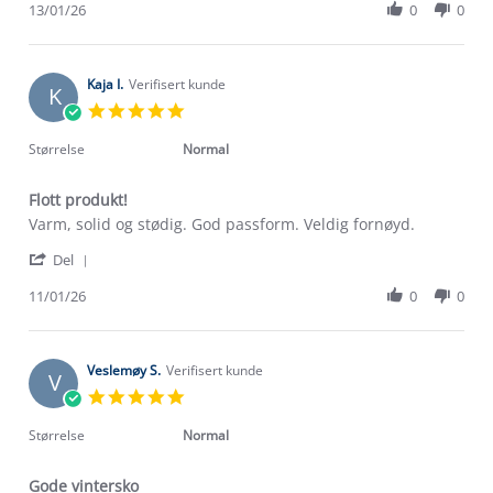
Review
13/01/26
0
0
13
by
Jan
Eivind
2026
S.
on
Kaja I.
Verifisert kunde
K
13
5.0
Jan
star
2026
rating
Størrelse
Normal
Flott produkt!
Review
review
Varm, solid og stødig. God passform. Veldig fornøyd.
by
stating
'
Kaja
Flott
Del
Share
I.
produkt!
Review
11/01/26
0
0
on
by
11
Kaja
Jan
I.
2026
on
Veslemøy S.
Verifisert kunde
V
11
5.0
Jan
star
2026
rating
Størrelse
Normal
Gode vintersko